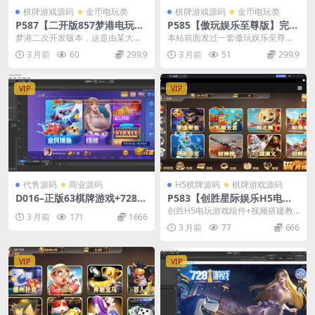
棋牌游戏源码
金币电玩类
棋牌游戏源码
金币电玩类
P587【二开版857梦港电玩
P585【傲玩娱乐至尊版】完美
城】游戏平台完整组件+双端
运营版本+带授权工具+双端
梦港二次开发版本，这是由某大公
本站前面发过一套傲玩娱乐至尊版
+解密工具+视频教程
司二开制作，游戏UI界面以电音风
的组件了，这套和那套子游戏差不
3 月前
60
299.9
3 月前
51
299.9
格样式设计，游戏大...
多，UI风格不太一样...
VIP
VIP
代售源码
商业源码
H5棋牌源码
棋牌游戏源码
D016–正版63棋牌游戏+728游
P583【创胜星际娱乐H5电玩
戏全套完整数据+前端纯源码
版】全套数据组件/服务器打包
创胜H5电玩游戏组件+视频搭建教
3 月前
171
1666
版
程 创胜电玩H5版本（请不要拿之前
3 月前
77
666
的那些老版本来...
VIP
VIP