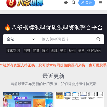
登录
🔥八爷棋牌源码优质源码资源整合平台
搜索热词
网狐
富贵
情怀
创胜
星力
德州
捕鱼
棋牌源码
互换，您可以拿相同价值的源码来换，也可用您手上的源码来换取本
最近更新
当前最新发布更新的热门资源，我们将会持续保持更新
VIP
VIP