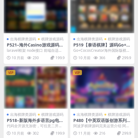
出海棋牌类源码
棋牌游戏源码
出海棋牌类源码
棋牌游戏源码
P521–海外Casino游戏源码组
P519【泰语棋牌】源码Go+C
件
ocosCreator海外国际版棋牌
laravel框架 node接口 前端自适应P
Go+CocosCreator海外国际版棋牌
源码
C/h5 nginx+php7.3...
源码泰语棋牌源码，泰国语全套棋
10 月前
230
199.9
10 月前
366
299.9
牌源码...
VIP
VIP
出海棋牌类源码
棋牌游戏源码
出海棋牌类源码
棋牌游戏源码
P518–新版海外多语言pg电子
P480【中英双语版创游系列a
游戏源码/新版接口/带搭建教
pollo阿波罗电玩城】支持Fac
代码全开源无加密，可任意二开。
阿波罗棋牌源码完美运营介绍 阿波
程
ebook登录+完整数据+安卓苹
非美盛或NG接口，纯电子接口。
罗apollo属于创游系列产品，后台
10 月前
302
199.9
11 月前
216
299.9
果双端app
进入游戏自动带入...
实现双语言（...