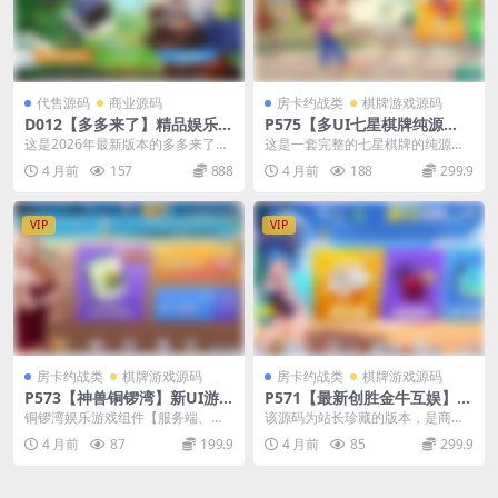
代售源码
商业源码
房卡约战类
棋牌游戏源码
D012【多多来了】精品娱乐游
P575【多UI七星棋牌纯源
戏运营组件/机器人陪玩/后台
码】带小程序版本/可永久免费
这是2026年最新版本的多多来了娱
这是一套完整的七星棋牌的纯源
控制/安卓苹果双端+运行环境
使用的200多个子游戏/多地方
乐游戏运营组件，全套资源+环境安
码，里面有200个子游戏，非常适
4 月前
157
888
4 月前
188
299.9
+教程
玩法+开发文档
装包+教程，需...
合比较有技术实力的开...
VIP
VIP
房卡约战类
棋牌游戏源码
房卡约战类
棋牌游戏源码
P573【神兽铜锣湾】新UI游
P571【最新创胜金牛互娱】单
戏组件【服务端、客户端、网
款大小牌九/有抽水俱乐部+搓
铜锣湾娱乐游戏组件【服务端、客
该源码为站长珍藏的版本，是商业
站、数据库】
牌功能
户端、网站、数据库】 这套本来是
版运营组件，因为一个群友说想
4 月前
87
199.9
4 月前
85
299.9
双模式的，被改成房...
要，现在分享给大家研究...