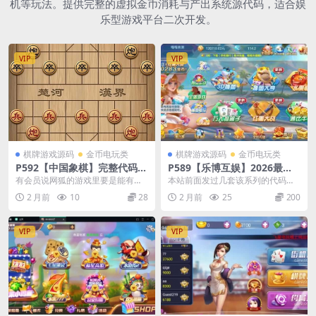
机等玩法。提供完整的虚拟金币消耗与产出系统源代码，适合娱
乐型游戏平台二次开发。
VIP
VIP
棋牌游戏源码
金币电玩类
棋牌游戏源码
金币电玩类
P592【中国象棋】完整代码
P589【乐博互娱】2026最新
(适用于网狐棋牌6.6版）
完整修复金币版+视频搭建教
有会员说网狐的游戏里要是能有象
本站前面发过几套该系列的代码
程
棋这个子游戏就好了，今天它来
了，总的来说，这是一套完整成熟
2 月前
10
28
2 月前
25
200
了，完整的象棋源码，适...
的商业级源码。 游戏包...
VIP
VIP