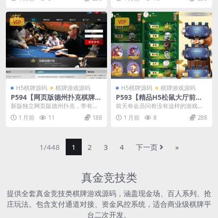
源码+布署文档+视频教程
较绚丽，和第二版一样完...
VIP
VIP
H5棋牌源码
棋牌游戏源码
H5棋牌源码
棋牌游戏源码
P594【网页版德州扑克棋牌游
P593【精品H5松鼠大厅前台
戏】精品源码+架设文档
带注册版】已测试全套完整组
新版独立网页版德州扑克，带有详
前天有会员问有没有这样的游戏源
件+视频搭建教程
细网站架设与服务器架设文档，适
码，今天在服务器中把东西翻了出
1 月前
11
188
1 月前
8
288
合新手小白练练手。
来，分享给会员们免费...
1/448
1
2
3
4
下一页
»
真金竞技类
提供全套真金竞技类棋牌游戏源码，涵盖现金场、百人系列、抢
庄玩法。包含支付通道对接、资金风控系统，适合商业级棋牌平
台二次开发。