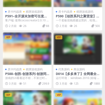
房卡约战类
棋牌游戏源码
房卡约战类
棋牌游戏源码
P591–全开源末加密可任意二
P590【创胜系列之聚贤堂】精
开node.js+cocoscreator斗
品商业运营版房卡游戏组件/带
客户端: 使用cocoscreator2.0.10 服
一个老板花钱搭建运营的，给我拷
地主游戏
控+安卓苹果双端+机器人
务器:node.js 数据...
贝了一份，具体啥样自己研究吧，
2 月前
26
88
2 月前
26
500
创胜系列的东西，本站...
VIP
VIP
房卡约战类
棋牌游戏源码
代售源码
商业源码
P588–创胜-创游系列-创游同
D014【多多来了】全网最全源
盟会稀有精品带授权机版+大
码/多多娱乐游戏纯源码/机器
游戏的UI看着还不错，不算过时，
运行环境： windows 2016 (前端 u
联盟+俱乐部+搭建教程+环境
人陪玩/后台控制+环境+工具
子游戏也还可以，系统功能也很齐
nity 后端 c# 数据库 M...
3 月前
51
299.9
3 月前
125
1888
工具齐全+双端
全。大联盟里面这个...
VIP
VIP