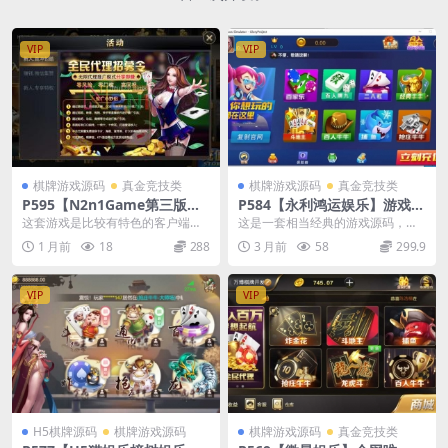
VIP
VIP
棋牌游戏源码
真金竞技类
棋牌游戏源码
真金竞技类
P595【N2n1Game第三版海
P584【永利鸿运娱乐】游戏3
盗风棋牌游戏】全套完整源码
套UI+含猫娱乐+纯源码
这套游戏是比较有特色的客户端
这是一套相当经典的游戏源码，带
v8.0.0.1含android、ios、pc
了，有全民代理功能，全局动态比
有三套UI，系统带有有智能陪玩机
1 月前
18
288
3 月前
58
299.9
源码+布署文档+视频教程
较绚丽，和第二版一样完...
器人，有控。资源包...
VIP
VIP
H5棋牌源码
棋牌游戏源码
棋牌游戏源码
真金竞技类