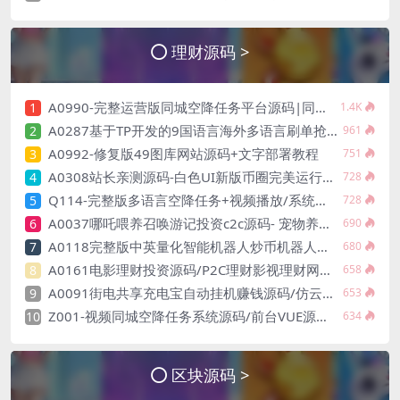
理财源码 >
A0990-完整运营版同城空降任务平台源码|同城约炮任务系统源码
1
1.4K
A0287基于TP开发的9国语言海外多语言刷单抢单源码+9色前端UI
2
961
A0992-修复版49图库网站源码+文字部署教程
3
751
A0308站长亲测源码-白色UI新版币圈完美运行美元币圈+安装教程+已接支付
4
728
Q114-完整版多语言空降任务+视频播放/系统游戏/预设结算/vue源码+搭建教程
5
728
A0037哪吒喂养召唤游记投资c2c源码- 宠物养成类社交游戏源码
6
690
A0118完整版中英量化智能机器人炒币机器人源码支持多币混合自动补仓
7
680
A0161电影理财投资源码/P2C理财影视理财网站源码/电影项目众筹分红源码
8
658
A0091街电共享充电宝自动挂机赚钱源码/仿云海广告云点机器人/挖矿机器人+机器人合约/对接码支付+短线宝
9
653
Z001-视频同城空降任务系统源码/前台VUE源代码/视频投（氵主）任务平台运营版
10
634
区块源码 >