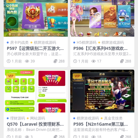
VIP
VIP
房卡约战类
棋牌游戏源码
H5棋牌源码
棋牌游戏源码
P597【运营级别二开五游大联
P596【汇友系列H5游戏欢乐
盟/开心棋牌】2026最新整理
至尊大联盟】2026最新整理Li
开心棋牌全新大联盟平台，这是五
汇友系列H5游戏欢乐至尊大联盟20
完整服务器组件+双端APP+完
nux系统最新组件+搭建教程
游源代码二次开发新游戏UI，经过
26最新整理Linux系统最新组件+搭
1 月前
39
288
1 月前
17
288
美AI机器人+超详细视频教程
二次开发改造后，平...
建教程 ...
VIP
VIP
理财源码
网站源码
棋牌游戏源码
真金竞技类
Q570【Laravel 投资理财系统
P595【N2n1Game第三版海
源码】挖矿矿机 MLM分销 带
盗风棋牌游戏】全套完整源码
系统名称： Bean Drivin (比耐挖矿
这套游戏是比较有特色的客户端
后台
v8.0.0.1含android、ios、pc
平台) 品牌域名： beanclo...
了，有全民代理功能，全局动态比
1 月前
3
288
1 月前
18
288