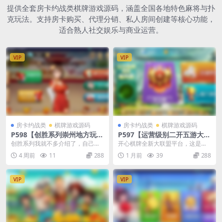
提供全套房卡约战类棋牌游戏源码，涵盖全国各地特色麻将与扑
克玩法。支持房卡购买、代理分销、私人房间创建等核心功能，
适合熟人社交娱乐与商业运营。
VIP
VIP
房卡约战类
棋牌游戏源码
房卡约战类
棋牌游戏源码
P598【创胜系列崇州地方玩法
P597【运营级别二开五游大联
断勾卡麻将】完整服务器组件
盟/开心棋牌】2026最新整理
创胜系列我就不多介绍了，自己看
开心棋牌全新大联盟平台，这是五
+双端APP+授权机+通用视频
完整服务器组件+双端APP+完
下面的图，网狐的内核，纯房卡游
游源代码二次开发新游戏UI，经过
4 周前
11
288
1 月前
39
288
教程
美AI机器人+超详细视频教程
戏，游戏有长牌斗十四...
二次开发改造后，平...
VIP
VIP