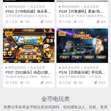
棋牌游戏源码
真金竞技类
棋牌游戏源码
真金竞技类
P542【178电玩城】渔乐系列
P529【代售源码】星途/四海/
游戏源码/三套UI可选+安卓苹
178渔乐大咖/渔乐吧/纯源码
运营街机捕鱼游戏娱乐方面首选，
这套是星途178渔乐大咖渔乐吧纯
果双端APP
后台功能完美，控制端强大，UI设
源码，以前本站发布过2套了，只不
7 月前
140
199.9
9 月前
273
888
计简洁，178电玩...
过以前发布的是组...
VIP
VIP
棋牌游戏源码
真金竞技类
棋牌游戏源码
真金竞技类
P527【552娱乐】动态UI游戏
P526【百胜娱乐城】怀旧风格
平台组件+安卓苹果双端APP
UI棋牌游戏/网狐荣耀二次开
552娱乐使用动态UI制作，游戏大
该版本为网狐荣耀版二次开发的怀
+支付接口+搭建视频教程
发版/百盛棋牌源码+UI工程
厅界面闪亮登场，支持玩家每日任
旧风格棋牌游戏，百盛棋牌游戏平
9 月前
173
299.9
9 月前
262
299.9
务、签到奖励，游...
台。该版本为运营级别...
金币电玩类
免费分享各类金币电玩类游戏源码，包括捕鱼达人、街机、老虎