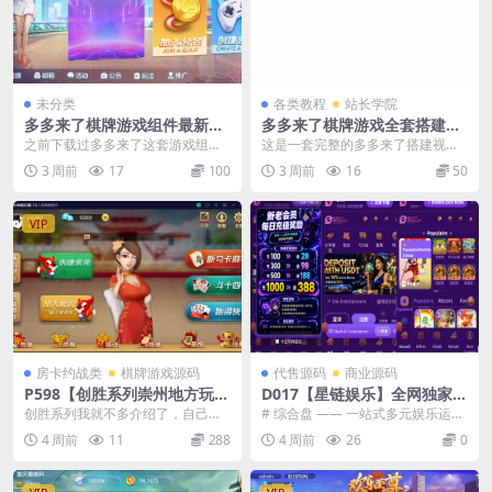
未分类
各类教程
站长学院
多多来了棋牌游戏组件最新补
多多来了棋牌游戏全套搭建视
丁文件
频教程
之前下载过多多来了这套游戏组件
这是一套完整的多多来了搭建视频
的朋友，如果后台不能登录或是打
教程，之前有某会员下载了多多来
3 周前
17
100
3 周前
16
50
不开了，是因为外部支...
了组件，搞了几天没搞...
VIP
房卡约战类
棋牌游戏源码
代售源码
商业源码
P598【创胜系列崇州地方玩法
D017【星链娱乐】全网独家首
断勾卡麻将】完整服务器组件
推大型游戏综合盘/体育/PG/
创胜系列我就不多介绍了，自己看
# 综合盘 —— 一站式多元娱乐运营
+双端APP+授权机+通用视频
电竟/电玩大型综合体
下面的图，网狐的内核，纯房卡游
管理平台介绍 ## 一、平台整体定
4 周前
11
288
4 周前
26
0
教程
戏，游戏有长牌斗十四...
位 综合盘...