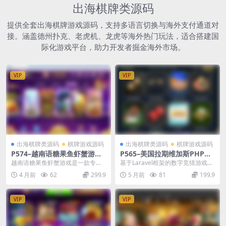
出海棋牌类源码
提供全套出海棋牌游戏源码，支持多语言切换与海外支付通道对
接。涵盖德州扑克、老虎机、龙虎等海外热门玩法，适合搭建国
际化游戏平台，助力开发者掘金海外市场。
VIP
VIP
出海棋牌类源码
棋牌游戏源码
出海棋牌类源码
棋牌游戏源码
P574–越南语糖果鱼虾蟹游戏/
P565–美国拉期维加斯PHP海
有机器人陪玩系统
外娱乐城游戏平台v3.8源码
越南语糖果鱼虾蟹游戏是一款专为
基于Laravel框架的数字竞猜游戏平
越南语用户设计的趣味游戏，融合
台，拥有众多游戏、高安全性以及
4 月前
62
299.9
5 月前
81
199.9
传统鱼虾蟹玩法与糖果...
优质的响应式...
VIP
VIP