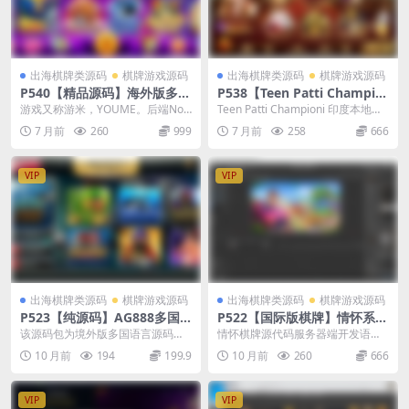
出海棋牌类源码
棋牌游戏源码
出海棋牌类源码
棋牌游戏源码
P540【精品源码】海外版多语
P538【Teen Patti Champio
言电玩《优米》纯源码带教程
ni 印度棋牌源码】GO服务端+
游戏又称游米，YOUME。后端Nod
Teen Patti Championi 印度本地棋
Cocos客户端+国际UI+自控点
eJS，前端Cocos Creator，后台...
牌游戏源码，是一套功能成熟、...
7 月前
260
999
7 月前
258
666
控
VIP
VIP
出海棋牌类源码
棋牌游戏源码
出海棋牌类源码
棋牌游戏源码
P523【纯源码】AG888多国
P522【国际版棋牌】情怀系
语言版娱乐游戏/完整全套源
列/全套开源/可扩展多国语言/
该源码包为境外版多国语言源码娱
情怀棋牌源代码服务器端开发语言
码/UI工程几十款游戏
700子游+教程+完整服务器端
乐游戏纯源码！非组件，可任意修
为JAVA和node，RocketMQ做为消
10 月前
194
199.9
10 月前
260
666
改二开无限制，源码包...
息列队...
VIP
VIP