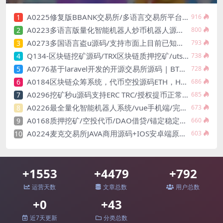
A0225修复版BBANK交易所/多语言交易所平台/区块链交易所系统/四语言
1
916
A0223多语言版量化智能机器人炒币机器人源码支持多币混合自动补仓
2
800
A0273多国语言盗u源码/支持市面上目前已知全部钱包授权
3
793
Q134-区块链挖矿源码/TRX区块链质押挖矿/utsd质押挖矿系统源码/trx波场空投代币源码
4
738
A0776基于laravel开发的开源交易所源码 | BTC交易所 | ETH交易所 | 交易所 | 交易平台 | 撮合交易引擎
5
728
A0184区块链众筹系统，代币空投源码ETH，HT，bcs钱包众筹拉起钱包发起转账源码
6
686
A0296挖矿秒u源码支持ERC TRC/授权提币正常/支持10国语言/带安装搭建教程
7
685
A0226最全量化智能机器人系统/vue手机端/完整安装配置文档
8
673
A0168质押挖矿/空投代币/DAO借贷/锚定稳定币的新型DEFI应用
9
660
A0224麦克交易所JAVA商用源码+IOS安卓端原生源码/附详细安装文档
10
603
+1553
+4479
+792
运营天数
文章总数
用户总数
+0
+43
近7天更新
分类总数