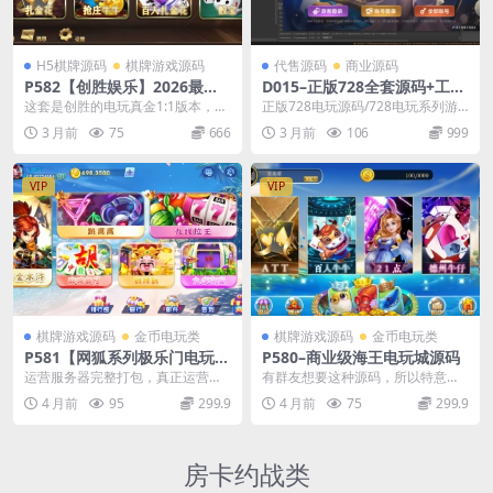
H5棋牌源码
棋牌游戏源码
代售源码
商业源码
P582【创胜娱乐】2026最新
D015–正版728全套源码+工具
整理H5真金1：1玩法带三十
+源码编译视频教程
这套是创胜的电玩真金1:1版本，全
正版728电玩源码/728电玩系列游
几个子游戏全套数据/服务器打
新开发包括 后台 服务端，数据库都
戏全套纯源代码非组件+视频教程
3 月前
75
666
3 月前
106
999
包版
完全改版，在...
+后台可控。 ...
VIP
VIP
棋牌游戏源码
金币电玩类
棋牌游戏源码
金币电玩类
P581【网狐系列极乐门电玩】
P580–商业级海王电玩城源码
运营版全套+三端齐全+超端
运营服务器完整打包，真正运营级
有群友想要这种源码，所以特意找
+服务器完整打包+解密工具
不要拿外面论坛货比不是一个级别
来这套纯源码的东西，直接编译组
4 月前
95
299.9
4 月前
75
299.9
的东西。 平台子游戏...
件卖也行，做二开也合...
房卡约战类