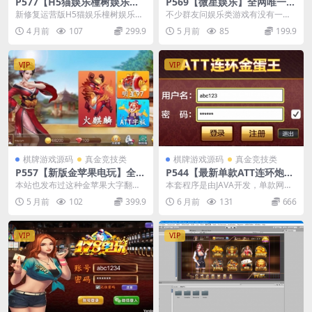
P577【H5猫娱乐橦树娱乐】2
P569【微星娱乐】全网唯一局
026最新修复运营版/控制输赢
域网完美版虚拟机一键端+搭
新修复运营版H5猫娱乐橦树娱乐
不少群友问娱乐类游戏有没有一键
+全开源无授权+视频教程
建教程
（控制输赢+全开源无授权），该源
端的，今天它来了，真正全网唯一
4 月前
107
299.9
5 月前
85
199.9
码UI设计采用国潮...
的虚拟机一键端 虚拟...
VIP
VIP
棋牌游戏源码
真金竞技类
棋牌游戏源码
真金竞技类
P557【新版金苹果电玩】全套
P544【最新单款ATT连环炮翻
完整组件+完整脚本+安卓苹果
牌机】JAVA版运营级版本/带
本站也发布过这种金苹果大字翻牌
本套程序是由JAVA开发，单款网络
双端+详细视频教程
机器人
机，这次的和上次那款只是客户端
连网游戏，多种房间，有控带机器
5 月前
102
399.9
6 月前
131
666
UI界面不同，其它一...
人，有独立代理商...
VIP
VIP