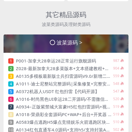
其它精品源码
波菜类源码及理财类源码
波菜源码 >
P001-加拿大28幸运28正常运行旗舰源码
1
987
Z028-最新加拿大28多菜版本+文本搭建教程+视频教程
2
904
A0135多模板最新版士兵扫雷源码V9.0/新增二维码防封功能/支持三套UI自由切换/有教程
3
559
A1011-迪士尼整站完整源码|采集修复+完整安装教程
4
548
A0372机器人USDT 红包扫雷【代码开源】
5
547
A1016-时尚黑色UI幸运28二开源码/不需微信公众号支持
6
520
A0934–正版紫禁城大富豪H5红包扫雷源码+视频搭建教程+多雷多包+点控+群控+可封装APP
7
519
A1018-荣鼎彩全套源码PC+WAP+后台+开奖器 后台控杀,采集已对接,直接可用
8
519
A0583爆点逃跑H5爆点竞猜娱乐火箭逃跑区块链游戏源码/修复推广/免公众号/全开源无授权
9
510
A0134红包直通车4.0源码+支持h5/支持封装APP/支付已对接/附搭建教程
10
502