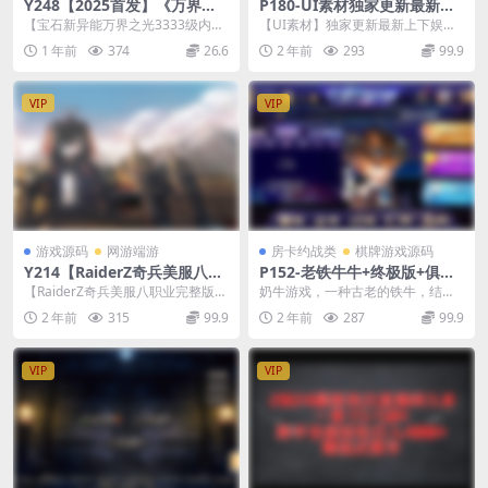
Y248【2025首发】《万界之
P180-UI素材独家更新最新上
光》3333级内购版-二次元卡
下娱乐全套ui图适用多套850,
【宝石新异能万界之光3333级内购
【UI素材】独家更新最新上下娱乐
牌手游Linux服务端+安卓端/
325等娱乐换皮
版】站长推荐稀有二次元动漫卡通
全套ui图，适用多套850，325等娱
1 年前
374
26.6
2 年前
293
99.9
多区跨服/自定义英雄符文/G
卡牌回合手游-2...
乐换皮 这...
M后台-附视频架设教程
VIP
VIP
游戏源码
网游端游
房卡约战类
棋牌游戏源码
Y214【RaiderZ奇兵美服八职
P152-老铁牛牛+终极版+俱乐
业完整版】韩版怀旧动作冒险
部8.0后台整套源码已破解
【RaiderZ奇兵美服八职业完整版】
奶牛游戏，一种古老的铁牛，结合
RPG – Win服务端源码视频架
站长推荐韩版怀旧动作冒险角色扮
了各种国际象棋和手游纸牌游戏，
2 年前
315
99.9
2 年前
287
99.9
设教程（元宝修改、外网搭
演剧情任务端...
如斗牛、比赛等。并以...
建、完整PC客户端）
VIP
VIP