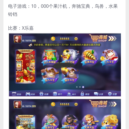
电子游戏：10，000个果汁机，奔驰宝典，鸟兽，水果
铃铛
比赛：X乐嘉