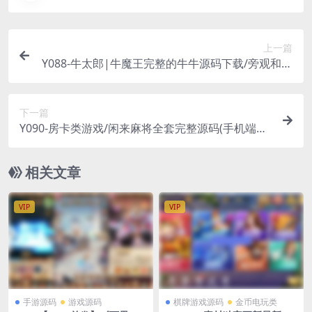
上一篇
Y088-牛太郎|牛魔王完整的牛牛源码下载/旁观和代
开房功能+视频教程
下一篇
Y090-房卡类游戏/闲来麻将全套完整源码(手机端
+服务器端+数据库)
相关文章
VIP
VIP
手游源码
游戏源码
棋牌游戏源码
金币电玩类