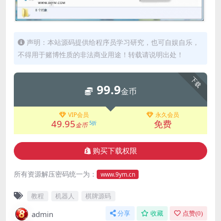
声明：本站源码提供给程序员学习研究，也可自娱自乐，
不得用于赌博性质的非法商业用途！转载请说明出处！
下载
99.9
金币
VIP会员
永久会员
49.95
免费
5折
金币
购买下载权限
所有资源解压密码统一为：
www.9ym.cn
教程
机器人
棋牌源码
admin
分享
收藏
点赞(
0
)