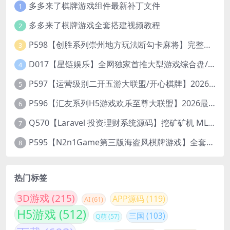
多多来了棋牌游戏组件最新补丁文件
1
多多来了棋牌游戏全套搭建视频教程
2
P598【创胜系列崇州地方玩法断勾卡麻将】完整服务器组件+双端APP+授权机+通用视频教程
3
D017【星链娱乐】全网独家首推大型游戏综合盘/体育/PG/电竟/电玩大型综合体
4
P597【运营级别二开五游大联盟/开心棋牌】2026最新整理完整服务器组件+双端APP+完美AI机器人+超详细视频教程
5
P596【汇友系列H5游戏欢乐至尊大联盟】2026最新整理Linux系统最新组件+搭建教程
6
Q570【Laravel 投资理财系统源码】挖矿矿机 MLM分销 带后台
7
P595【N2n1Game第三版海盗风棋牌游戏】全套完整源码v8.0.0.1含android、ios、pc源码+布署文档+视频教程
8
热门标签
3D游戏
(215)
APP源码
(119)
AI
(61)
H5游戏
(512)
三国
(103)
Q萌
(57)