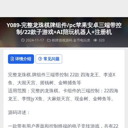
登录
Y089-完整龙珠棋牌组件/pc苹果安卓三端带控
制/22款子游戏+AI陪玩机器人+注册机
2024-11-17
棋牌游戏源码
金币电玩类
320
详情介绍
常见问题
完整龙珠棋.牌组件三端带控制 22款 四海龙王、李逵X
鱼、大闹天宫、摇钱树、金蝉捕鱼等
适用范围：完整的龙珠棋。卡组件的三端控制：22四海
龙王、李悝jy X鱼、大麻烦天宫、现金树、金蝉鱼等。
源码详述：
一款带有用户界面和控制终端的电子竞技游戏，共有22