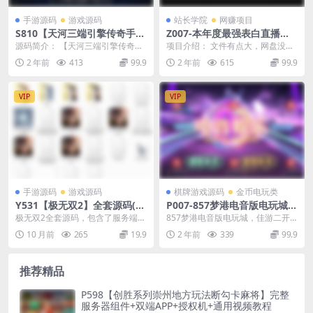
手游源码
游戏源码
站长学院
网赚项目
S810【天河三端引擎传奇手游
Z007-本年度最强表白直播间
之时代风云】经典天河三端引
3.0，一单15-50+，新手也能
源码简介： 【天河三端引擎传奇手
项目介绍： 文件有点大，网盘没会
擎特色三职业传奇端游-最新打
轻松日入400+，小白喂饭式教
游之时代风云】经典天河三端引擎
员的要慢慢等哦！建议开通一个百
2 年前
413
99.9
2 年前
615
99.9
包Win服务端源码视频架设教
学
特色三职业传奇端游...
度网盘会员，下载速...
程-PC客户端苹果IOS安卓三端
版本
VIP
VIP
手游源码
游戏源码
棋牌游戏源码
金币电玩类
Y531【极无双2】全套源码(服
P007-857梦港电音版电玩城/
务端+客户端+部署教程)
佳游二开/拉霸捕鱼游戏/服务
极无双2全套源码，包含了服务端源
857梦港电音版电玩城，佳游二开
器原始打包+安卓苹果双端app
码、客户端源码、简单的部署教
拉霸捕鱼游戏，服务器原始打包下
10 月前
265
19.9
2 年前
339
99.9
程。解压后大概300...
来的源代码，所有数...
推荐精品
P598【创胜系列崇州地方玩法断勾卡麻将】完整
服务器组件+双端APP+授权机+通用视频教程