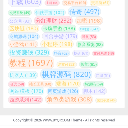
下载
(603)
交易平台
(66)
交易所
(61)
主机
(44)
传奇
(497)
仙侠手游
(102)
交易系统
(49)
分红理财
(232)
加密
(198)
公众号
(93)
区块链
(180)
卡牌手游
(138)
即时通讯
(47)
回合手游
(179)
商城源码
(104)
导航
(53)
小程序
(198)
小游戏
(141)
影音系统
(88)
投资赚钱
(329)
抖音
(62)
挖矿
(61)
支付系统
(48)
教程
(1697)
智能
(85)
易支付
(53)
棋牌源码
(820)
机器人
(139)
江湖
(51)
端游
(170)
站长工具
(60)
电玩
(59)
纯源码
(59)
网站模板
(176)
脚本
(142)
网页游戏
(126)
角色类游戏
(308)
西游系列
(142)
魔幻手游
(40)
Copyright © 2026
WWW.8YQP.COM Theme
- All rights reserved