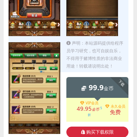
声明：本站源码提供给程序
员学习研究，也可自娱自乐，
不得用于赌博性质的非法商业
用途！转载请说明出处！
下载
99.9
金币
VIP会员
永久会员
49.95
5
金币
免费
折
购买下载权限