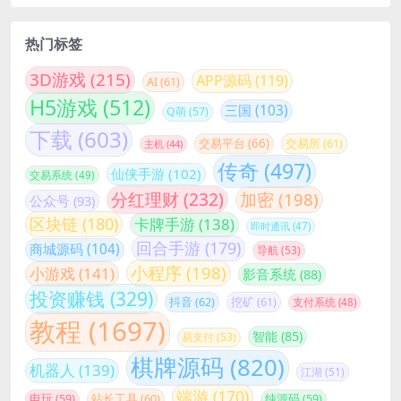
热门标签
3D游戏
(215)
APP源码
(119)
AI
(61)
H5游戏
(512)
三国
(103)
Q萌
(57)
下载
(603)
交易平台
(66)
交易所
(61)
主机
(44)
传奇
(497)
仙侠手游
(102)
交易系统
(49)
分红理财
(232)
加密
(198)
公众号
(93)
区块链
(180)
卡牌手游
(138)
即时通讯
(47)
回合手游
(179)
商城源码
(104)
导航
(53)
小程序
(198)
小游戏
(141)
影音系统
(88)
投资赚钱
(329)
抖音
(62)
挖矿
(61)
支付系统
(48)
教程
(1697)
智能
(85)
易支付
(53)
棋牌源码
(820)
机器人
(139)
江湖
(51)
端游
(170)
站长工具
(60)
电玩
(59)
纯源码
(59)