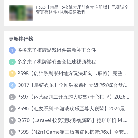
P593【精品H5松鼠大厅前台带注册版】已测试全
套完整组件+视频搭建教程
更新排行榜
多多来了棋牌游戏组件最新补丁文件
1
多多来了棋牌游戏全套搭建视频教程
2
P598【创胜系列崇州地方玩法断勾卡麻将】完整服务器组件+双端APP+授权机+通用视频教程
3
D017【星链娱乐】全网独家首推大型游戏综合盘/体育/PG/电竟/电玩大型综合体
4
P597【运营级别二开五游大联盟/开心棋牌】2026最新整理完整服务器组件+双端APP+完美AI机器人+超详细视频教程
5
P596【汇友系列H5游戏欢乐至尊大联盟】2026最新整理Linux系统最新组件+搭建教程
6
Q570【Laravel 投资理财系统源码】挖矿矿机 MLM分销 带后台
7
P595【N2n1Game第三版海盗风棋牌游戏】全套完整源码v8.0.0.1含android、ios、pc源码+布署文档+视频教程
8