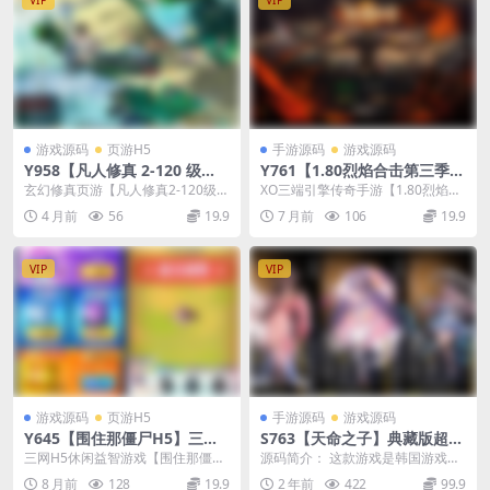
VIP
VIP
游戏源码
页游H5
手游源码
游戏源码
Y958【凡人修真 2-120 级
Y761【1.80烈焰合击第三季】
版】2026Win 一键服务端 GM
XO三端引擎传奇手游2026整
玄幻修真页游【凡人修真2-120级
XO三端引擎传奇手游【1.80烈焰合
工具 + 网页游戏全套搭建教程
理复古服务端+神通秘境+奇门
版】2026最新整理Win一键服务端+
击第三季】2026整理复古服务端
4 月前
56
19.9
7 月前
106
19.9
遁甲+南魔之境
GM工具...
+神通秘境+...
VIP
VIP
游戏源码
页游H5
手游源码
游戏源码
Y645【围住那僵尸H5】三网
S763【天命之子】典藏版超Q
H5休闲益智游戏2025最新整
萌版二次元美少女回合角色扮
三网H5休闲益智游戏【围住那僵尸
源码简介： 这款游戏是韩国游戏厂
理WIN系服务端+Linux手工服
演类稀有卡牌手游-最新整理W
H5】2025最新整理WIN系服务端+
商Next Floor与SHIFTUP共同开发
8 月前
128
19.9
2 年前
422
99.9