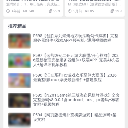
经之路超变端】最新整理Linu
换皮MH2026最新整理Linux
源码简介： 1、每日任务，完成新
MT3换皮MH【凌霄西游进阶版】
x手工服务端+GM后台
手工服务端+安卓苹果双端+G
手指引后，会开启每日任务，根据
最新整理Linux手工服务端+安卓苹
3 年前
348
99.9
5 月前
85
19.9
M后台
任务提示去完成，可...
果双端+GM...
推荐精品
P598【创胜系列崇州地方玩法断勾卡麻将】完整
服务器组件+双端APP+授权机+通用视频教程
P597【运营级别二开五游大联盟/开心棋牌】202
6最新整理完整服务器组件+双端APP+完美AI机器
人+超详细视频教程
P596【汇友系列H5游戏欢乐至尊大联盟】2026
最新整理Linux系统最新组件+搭建教程
P595【N2n1Game第三版海盗风棋牌游戏】全套
完整源码v8.0.0.1含android、ios、pc源码+布署
文档+视频教程
P594【网页版德州扑克棋牌游戏】精品源码+架
设文档