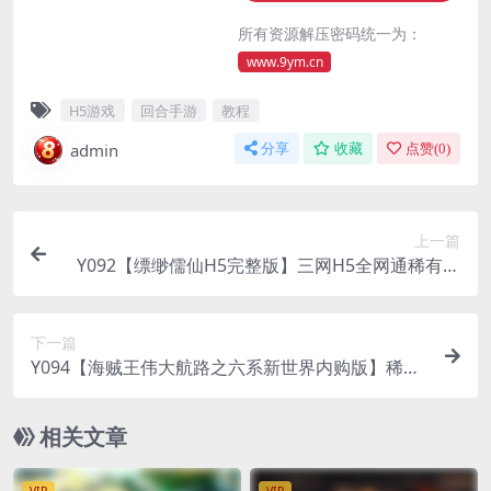
所有资源解压密码统一为：
www.9ym.cn
H5游戏
回合手游
教程
admin
分享
收藏
点赞(
0
)
上一篇
Y092【缥缈儒仙H5完整版】三网H5全网通稀有东
方玄幻精品角色扮演类回合动作手游-打包Linux服
务端源码视频架设教程-CDK授权后台-简易安卓客户
下一篇
端
Y094【海贼王伟大航路之六系新世界内购版】稀有
冒险卡牌剧情手游-Linux服务端源码视频架设教程-
开放多区跨服-新版多功能CDK授权后台-用户物品后
相关文章
台-安卓版本