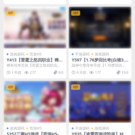
务端+附赠源码+教程
in手工服务端源码视频教程-数
Linux...
的...
据包-安卓版本
VIP
VIP
游戏源码
页游H5
手游源码
游戏源码
Y413【雷霆之怒四职业】稀有
Y597【1.76梦回比奇[白猪3.
传奇页游2025整理Win系服务
1]】战神引擎传奇手游2025整
稀有传奇页游【雷霆之怒四职业】2
战神引擎传奇手游【1.76梦回比奇
端+教程
理复古服务端+情怀复古+复刻
025整理Win系服务端+教程 仅供本
[白猪3.1]】2025整理复古服务端
1 年前
277
9.9
9 月前
177
19.9
端游
地测试
+情怀复...
VIP
VIP
游戏源码
页游H5
手游源码
游戏源码
S352三网H5游戏【西游H5-取
Y835【凌霄西游进阶版】MT3