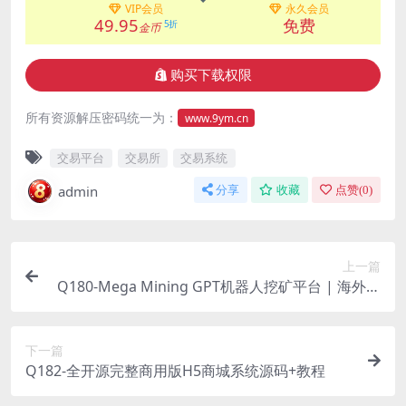
VIP会员
永久会员
49.95
免费
5折
金币
购买下载权限
所有资源解压密码统一为：
www.9ym.cn
交易平台
交易所
交易系统
admin
分享
收藏
点赞(
0
)
上一篇
Q180-Mega Mining GPT机器人挖矿平台 | 海外挖
矿理财投资程序源码
下一篇
Q182-全开源完整商用版H5商城系统源码+教程