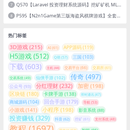
Q570【Laravel 投资理财系统源码】挖矿矿机 MLM分销 带后台
7
P595【N2n1Game第三版海盗风棋牌游戏】全套完整源码v8.0.0.1含android、ios、pc源码+布署文档+视频教程
8
热门标签
3D游戏
(215)
APP源码
(119)
AI
(61)
H5游戏
(512)
三国
(103)
Q萌
(57)
下载
(603)
交易平台
(66)
交易所
(61)
主机
(44)
传奇
(497)
仙侠手游
(102)
交易系统
(49)
分红理财
(232)
加密
(198)
公众号
(93)
区块链
(180)
卡牌手游
(138)
即时通讯
(47)
回合手游
(179)
商城源码
(104)
导航
(53)
小程序
(198)
小游戏
(141)
影音系统
(88)
投资赚钱
(329)
抖音
(62)
挖矿
(61)
支付系统
(48)
教程
(1697)