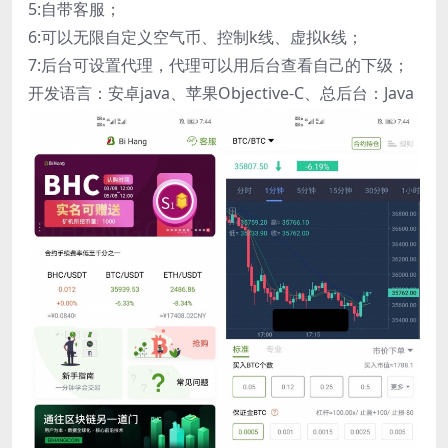
5:自带客服；
6:可以无限自定义空气币、控制k线、虚拟k线；
7:后台可设置代理，代理可以用后台查看自己的下级；
开发语言：安卓java、苹果Objective-C、总后台：Java