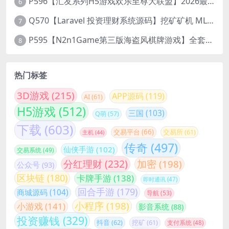
P596【汇友系列H5游戏欢乐至尊大联盟】2026最新整理Linux系统最新组件+搭建教程
6
Q570【Laravel 投资理财系统源码】挖矿矿机 MLM分销 带后台
7
P595【N2n1Game第三版海盗风棋牌游戏】全套完整源码v8.0.0.1含android、ios、pc源码+布署文档+视频教程
8
热门标签
3D游戏
(215)
APP源码
(119)
AI
(61)
H5游戏
(512)
三国
(103)
Q萌
(57)
下载
(603)
交易平台
(66)
交易所
(61)
主机
(44)
传奇
(497)
仙侠手游
(102)
交易系统
(49)
分红理财
(232)
加密
(198)
公众号
(93)
区块链
(180)
卡牌手游
(138)
即时通讯
(47)
回合手游
(179)
商城源码
(104)
导航
(53)
小程序
(198)
小游戏
(141)
影音系统
(88)
投资赚钱
(329)
抖音
(62)
挖矿
(61)
支付系统
(48)