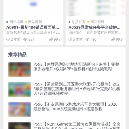
网站模板
网站源码
悬赏任务
网站源码
A0901–最新404错误页面单页
A0539悬赏猫任务平台破解去
源码 HTML错误页面代码
授权版 用户自主发布任务+接
最新404错误页面单页源码 HTML
源码简介： 这个是带有用户发布任
免签支付信用分评分机制网站
错误页面代码，站长测试了一下，
务功能的，还有信用分评分什么
2 年前
327
99.9
3 年前
496
99.9
源码+可打包app
就是下面多了个...
的，挺全面，具体的大...
推荐精品
P598【创胜系列崇州地方玩法断勾卡麻将】完整
服务器组件+双端APP+授权机+通用视频教程
P597【运营级别二开五游大联盟/开心棋牌】202
6最新整理完整服务器组件+双端APP+完美AI机器
人+超详细视频教程
P596【汇友系列H5游戏欢乐至尊大联盟】2026
最新整理Linux系统最新组件+搭建教程
P595【N2n1Game第三版海盗风棋牌游戏】全套
完整源码v8.0.0.1含android、ios、pc源码+布署