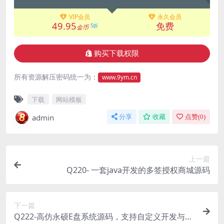
VIP会员
永久会员
49.95
免费
5折
金币
购买下载权限
所有资源解压密码统一为：
www.9ym.cn
下载
网站模板
admin
分享
收藏
点赞(
0
)
上一篇
Q220- 一套java开发的多签授权商城源码
下一篇
Q222-高仿永硕E盘系统源码，支持自定义开发与部