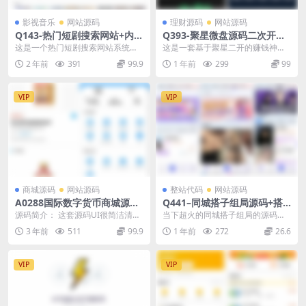
影视音乐
网站源码
理财源码
网站源码
Q143-热门短剧搜索网站+内置
Q393-聚星微盘源码二次开发
1.2万条短视频数据+开心版无
版，支持PC和H5自适应/前端
这是一个热门短剧搜索网站系统，
这是一套基于聚星二开的赚钱神器
需授权
纯英文游戏和时间盘功能
数据库内置1.2万条短视频参数，全
源代码，前端为UI纯英文版，后台
2 年前
391
99.9
1 年前
299
99
套源码为无需授权...
功能很强大。该版本...
VIP
VIP
商城源码
网站源码
整站代码
网站源码
A0288国际数字货币商城源码/
Q441–同城搭子组局源码+搭
ssg货币商城+数字货币+双端
建教程
源码简介： 这套源码UI很简洁清
当下超火的同城搭子组局的源码，
APP
爽，不花里胡哨的。源码没问题，
搞的好月收入轻松几个W。不多介
3 年前
511
99.9
1 年前
272
26.6
很好搭建，破解Ap...
绍，直接上干货。 源...
VIP
VIP