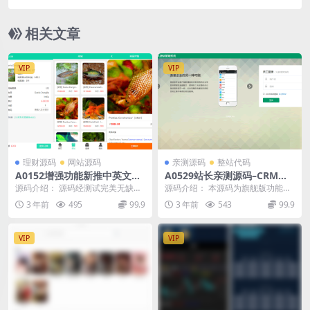
署
相关文章
VIP
VIP
理财源码
网站源码
亲测源码
整站代码
A0152增强功能新推中英文双
A0529站长亲测源码–CRM旗
语言理财项目/养鱼金融投资理
舰版功能齐全客户管理系统源
源码介绍： 源码经测试完美无缺，
源码介绍： 本源码为旗舰版功能齐
财源码/支持商城抽奖/投资收
码
末发现明显bug，服务器直接打包
全非网上的免费版，无任何加密无
3 年前
495
99.9
3 年前
543
99.9
益/余额宝功能
下载，文件一个不...
域名限制，可进行二...
VIP
VIP