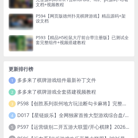
文档+视频教程
P594【网页版德州扑克棋牌游戏】精品源码+架
设文档
P593【精品H5松鼠大厅前台带注册版】已测试全
套完整组件+视频搭建教程
更新排行榜
多多来了棋牌游戏组件最新补丁文件
1
多多来了棋牌游戏全套搭建视频教程
2
P598【创胜系列崇州地方玩法断勾卡麻将】完整服务器组件+双端APP+授权机+通用视频教程
3
D017【星链娱乐】全网独家首推大型游戏综合盘/体育/PG/电竟/电玩大型综合体
4
P597【运营级别二开五游大联盟/开心棋牌】2026最新整理完整服务器组件+双端APP+完美AI机器人+超详细视频教程
5