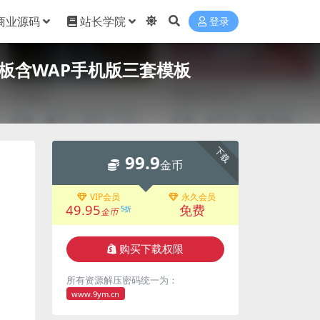
商业源码
站长学院
登录
酷模板含WAP手机版三套模板
下载
99.9
金币
VIP会员
永久会员
49.95
免费
5折
金币
购买下载权限
所有资源解压密码统一为：
www.9ym.cn