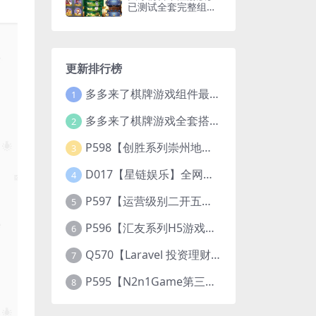
已测试全套完整组件
+视频搭建教程
更新排行榜
多多来了棋牌游戏组件最新补丁文件
1
多多来了棋牌游戏全套搭建视频教程
2
P598【创胜系列崇州地方玩法断勾卡麻将】完整服务器组件+双端APP+授权机+通用视频教程
3
D017【星链娱乐】全网独家首推大型游戏综合盘/体育/PG/电竟/电玩大型综合体
4
P597【运营级别二开五游大联盟/开心棋牌】2026最新整理完整服务器组件+双端APP+完美AI机器人+超详细视频教程
5
P596【汇友系列H5游戏欢乐至尊大联盟】2026最新整理Linux系统最新组件+搭建教程
6
Q570【Laravel 投资理财系统源码】挖矿矿机 MLM分销 带后台
7
P595【N2n1Game第三版海盗风棋牌游戏】全套完整源码v8.0.0.1含android、ios、pc源码+布署文档+视频教程
8