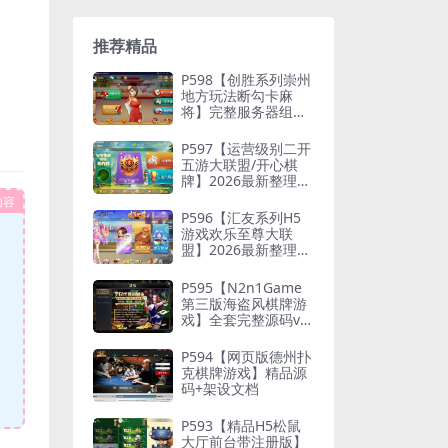
推荐精品
P598【创胜系列崇州
地方玩法断勾卡麻
将】完整服务器组件
+双端APP+授权机+通
用视频教程
P597【运营级别二开
五游大联盟/开心棋
牌】2026最新整理完
整服务器组件+双端A
内容
PP+完美AI机器人+超
P596【汇友系列H5
详细视频教程
游戏欢乐至尊大联
盟】2026最新整理Li
nux系统最新组件+搭
建教程
P595【N2n1Game
第三版海盗风棋牌游
戏】全套完整源码v8.
0.0.1含android、io
s、pc源码+布署文档
P594【网页版德州扑
+视频教程
克棋牌游戏】精品源
码+架设文档
P593【精品H5松鼠
大厅前台带注册版】