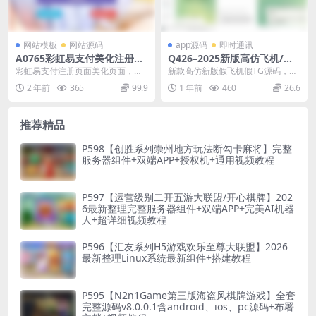
网站模板
网站源码
app源码
即时通讯
A0765彩虹易支付美化注册页
Q426–2025新版高仿飞机/仿T
面
G源码+视频搭建教程
彩虹易支付注册页面美化页面，喜
新款高仿新版假飞机假TG源码，文
欢的可以去修改了。
件包中有详细视频搭建教程 源码仅
2 年前
365
99.9
1 年前
460
26.6
供学习交流使用，...
推荐精品
P598【创胜系列崇州地方玩法断勾卡麻将】完整
服务器组件+双端APP+授权机+通用视频教程
P597【运营级别二开五游大联盟/开心棋牌】202
6最新整理完整服务器组件+双端APP+完美AI机器
人+超详细视频教程
P596【汇友系列H5游戏欢乐至尊大联盟】2026
最新整理Linux系统最新组件+搭建教程
P595【N2n1Game第三版海盗风棋牌游戏】全套
完整源码v8.0.0.1含android、ios、pc源码+布署