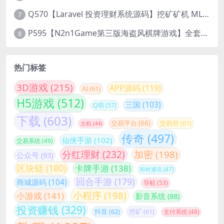
Q570【Laravel 投资理财系统源码】挖矿矿机 MLM分销 带后台
7
P595【N2n1Game第三版海盗风棋牌游戏】全套完整源码v8.0.0.1含android、ios、pc源码+布署文档+视频教程
8
热门标签
3D游戏
(215)
APP源码
(119)
AI
(61)
H5游戏
(512)
三国
(103)
Q萌
(57)
下载
(603)
交易平台
(66)
交易所
(61)
主机
(44)
传奇
(497)
仙侠手游
(102)
交易系统
(49)
分红理财
(232)
加密
(198)
公众号
(93)
区块链
(180)
卡牌手游
(138)
即时通讯
(47)
回合手游
(179)
商城源码
(104)
导航
(53)
小程序
(198)
小游戏
(141)
影音系统
(88)
投资赚钱
(329)
抖音
(62)
挖矿
(61)
支付系统
(48)