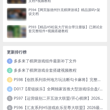
文档+视频教程
P594【网页版德州扑克棋牌游戏】精品源码+架
设文档
P593【精品H5松鼠大厅前台带注册版】已测试全
套完整组件+视频搭建教程
更新排行榜
多多来了棋牌游戏组件最新补丁文件
1
多多来了棋牌游戏全套搭建视频教程
2
P598【创胜系列崇州地方玩法断勾卡麻将】完整服务器组件+双端APP+授权机+通用视频教程
3
D017【星链娱乐】全网独家首推大型游戏综合盘/体育/PG/电竟/电玩大型综合体
4
P597【运营级别二开五游大联盟/开心棋牌】2026最新整理完整服务器组件+双端APP+完美AI机器人+超详细视频教程
5
P596【汇友系列H5游戏欢乐至尊大联盟】2026最新整理Linux系统最新组件+搭建教程
6