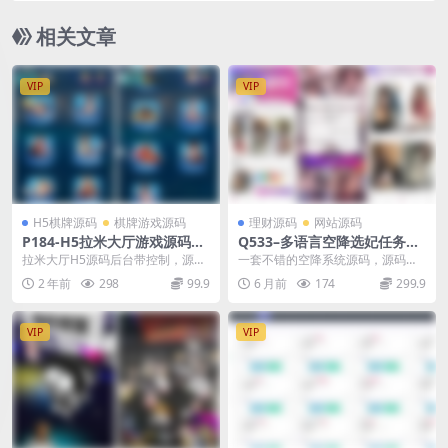
相关文章
VIP
VIP
H5棋牌源码
棋牌游戏源码
理财源码
网站源码
P184-H5拉米大厅游戏源码全
Q533–多语言空降选妃任务刷
新UI-后台带控制+搭建教程
单源码/叠加组打针刷单源码/
拉米大厅H5源码后台带控制，源码
一套不错的空降系统源码，源码不
前端html+后端PHP
有建设教程！系统全套源码开源，
用多介绍，懂的都懂，感兴趣的拿
2 年前
298
99.9
6 月前
174
299.9
有喜欢的群友可以下...
去研究，源码已亲测，...
VIP
VIP