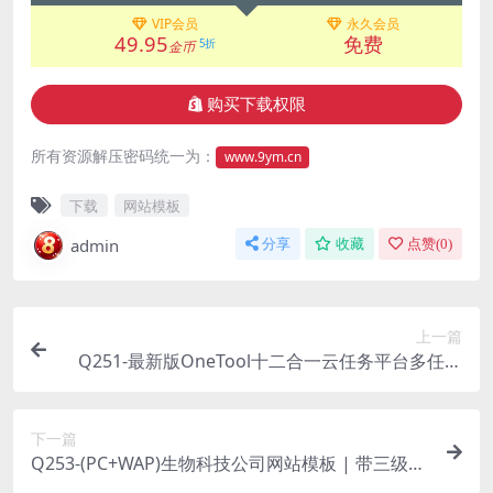
VIP会员
永久会员
49.95
免费
5折
金币
购买下载权限
所有资源解压密码统一为：
www.9ym.cn
下载
网站模板
admin
分享
收藏
点赞(
0
)
上一篇
Q251-最新版OneTool十二合一云任务平台多任务
挂机平台系统源码
下一篇
Q253-(PC+WAP)生物科技公司网站模板 | 带三级子
栏目 | 自适应PbootCMS网站源码