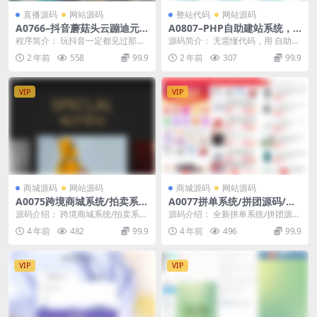
直播源码
网站源码
整站代码
网站源码
A0766–抖音蘑菇头云蹦迪元
A0807–PHP自助建站系统，
宇宙全套源码程序+视频教程
新手小白轻松自己搭建网站
程序简介： 玩抖音一定都见过那种
源码简介： 无需懂代码，用 自助建
+配套素材
多人互动的蘑菇头跳舞的直播间。
站 做企业官网就像做PPT一样简
2 年前
558
99.9
2 年前
307
99.9
网上一般发出来的程...
单，您可以亲自...
VIP
VIP
商城源码
网站源码
商城源码
网站源码
A0075跨境商城系统/拍卖系
A0077拼单系统/拼团源码/商
统/竞拍系统/高端商城/虚拟币
品交易拼单系统
源码介绍： 跨境商城系统/拍卖系
源码介绍： 全新拼单系统/拼团源
支付
统/竞拍系统/高端商城/虚拟币支付
码/商品交易拼单系统 这是一个全新
4 年前
482
99.9
4 年前
496
99.9
大概看了下，...
开发的拼单系统...
VIP
VIP