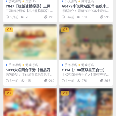
游戏源码
页游H5
小说源码
网站源码
Y847【机械鲨模拟器】三网H
A0479小说网站源码 在线小说
5小游戏2026最新整理Linux
阅读系统源码 全自动后台采集
三网H5小游戏【机械鲨模拟器】最
源码简介： 最新YGBOOK小说程
手工服务端+安卓
小说网站源码
新整理Linux手工服务端+安卓
序，源码已经完美修复各类BUG，
5 月前
70
19.9
3 年前
530
99.9
所有文件都已经...
VIP
VIP
手游源码
游戏源码
手游源码
游戏源码
S099大话回合手游【精品西游
Y314【1.80至尊星王合击】2
之星阵1.4修复版】最新整理W
025最新整理复古服务端+开心
源码说明： 本站所有源码仅供本站
【XO引擎传奇手游之1.80至尊星王
in半手工服务端+网页后台+内
飞行棋+五虎上将+至尊祭坛
会员群友们学习研究之用，请勿转
合击-附带加密工具】经典XO三端引
3 年前
445
99.9
1 年前
276
26.6
置后台+双端
+至尊圣地
售商用或者其他违法...
擎三职业传...
VIP
VIP