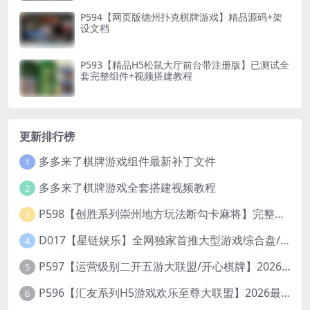
P594【网页版德州扑克棋牌游戏】精品源码+架
设文档
P593【精品H5松鼠大厅前台带注册版】已测试全
套完整组件+视频搭建教程
更新排行榜
多多来了棋牌游戏组件最新补丁文件
1
多多来了棋牌游戏全套搭建视频教程
2
P598【创胜系列崇州地方玩法断勾卡麻将】完整服务器组件+双端APP+授权机+通用视频教程
3
D017【星链娱乐】全网独家首推大型游戏综合盘/体育/PG/电竟/电玩大型综合体
4
P597【运营级别二开五游大联盟/开心棋牌】2026最新整理完整服务器组件+双端APP+完美AI机器人+超详细视频教程
5
P596【汇友系列H5游戏欢乐至尊大联盟】2026最新整理Linux系统最新组件+搭建教程
6