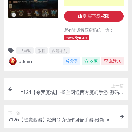
购买下载权限
所有资源解压密码统一为：
www.9ym.cn
H5游戏
教程
西游系列
admin
分享
收藏
点赞(
0
)
上一篇
Y124【修罗魔域】H5全网通西方魔幻手游-源码视
频教程及GM后台工具
下一篇
Y126【黑魔西游】经典Q萌动作回合手游-最新Linu
x服务端源码+GM网页工具