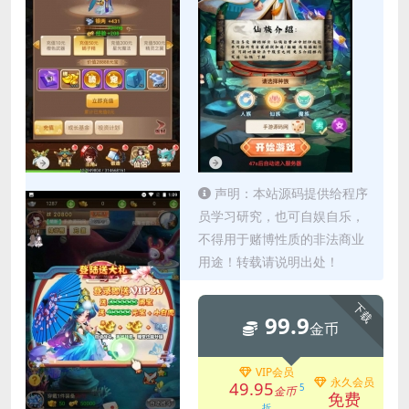
声明：本站源码提供给程序
员学习研究，也可自娱自乐，
不得用于赌博性质的非法商业
用途！转载请说明出处！
下载
99.9
金币
VIP会员
永久会员
49.95
5
金币
免费
折