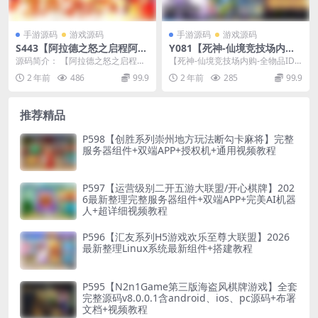
手游源码
游戏源码
手游源码
游戏源码
S443【阿拉德之怒之启程阿拉
Y081【死神-仙境竞技场内购-
德龙环版商业开服端】经典横
全物品ID版】稀有典藏卡通卡
源码简介： 【阿拉德之怒之启程阿
【死神-仙境竞技场内购-全物品ID
版剧情闯关格斗手游源码
牌回合手游-打包Linux服务端
拉德龙环版商业开服端】站长推荐
版】站长推荐稀有典藏卡通卡牌回
2 年前
486
99.9
2 年前
285
99.9
源码视频架设教程-GM授权后
经典横版剧情闯关格...
合手游-2024...
台-CDK授权后台-多功能GM网
页授权后台-安卓版本
推荐精品
P598【创胜系列崇州地方玩法断勾卡麻将】完整
服务器组件+双端APP+授权机+通用视频教程
P597【运营级别二开五游大联盟/开心棋牌】202
6最新整理完整服务器组件+双端APP+完美AI机器
人+超详细视频教程
P596【汇友系列H5游戏欢乐至尊大联盟】2026
最新整理Linux系统最新组件+搭建教程
P595【N2n1Game第三版海盗风棋牌游戏】全套
完整源码v8.0.0.1含android、ios、pc源码+布署
文档+视频教程