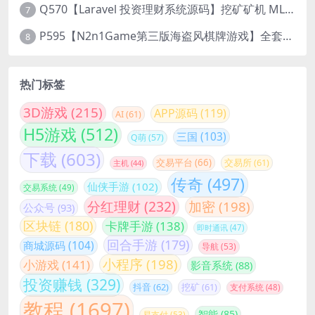
Q570【Laravel 投资理财系统源码】挖矿矿机 MLM分销 带后台
7
P595【N2n1Game第三版海盗风棋牌游戏】全套完整源码v8.0.0.1含android、ios、pc源码+布署文档+视频教程
8
热门标签
3D游戏
(215)
APP源码
(119)
AI
(61)
H5游戏
(512)
三国
(103)
Q萌
(57)
下载
(603)
交易平台
(66)
交易所
(61)
主机
(44)
传奇
(497)
仙侠手游
(102)
交易系统
(49)
分红理财
(232)
加密
(198)
公众号
(93)
区块链
(180)
卡牌手游
(138)
即时通讯
(47)
回合手游
(179)
商城源码
(104)
导航
(53)
小程序
(198)
小游戏
(141)
影音系统
(88)
投资赚钱
(329)
抖音
(62)
挖矿
(61)
支付系统
(48)
教程
(1697)
智能
(85)
易支付
(53)