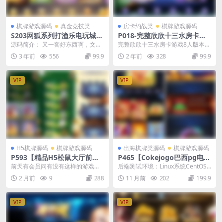
棋牌游戏源码
真金竞技类
房卡约战类
棋牌游戏源码
S203网狐系列打渔乐电玩城完
P018-完整欣欣十三水房卡游
整组件
戏8人版本无授权网站前台、
源码简介： 又一套好东西啊，文件
完整欣欣十三水房卡游戏8人版本
后台、代理服务端安卓、苹果
很大，压缩打包后还有近7G大小，
无授权 网站前台、后台、代理，服
3 年前
556
99.9
2 年前
328
99.9
客户端数据库
说明里面东西很实...
务端，安卓、苹果...
VIP
VIP
H5棋牌源码
棋牌游戏源码
出海棋牌类源码
棋牌游戏源码
P593【精品H5松鼠大厅前台
P465【Cokejogo巴西pg电子
带注册版】已测试全套完整组
游戏源码】H5+PC端/前端vue
前天有会员问有没有这样的游戏源
后端测试环境：Linux系统CentOS
件+视频搭建教程
编译后+后端PHP/修复图片资
码，今天在服务器中把东西翻了出
7.6、宝塔、PHP7.2、MySQL5...
2 月前
9
288
11 月前
202
199.9
源失效
来，分享给会员们免费...
VIP
VIP