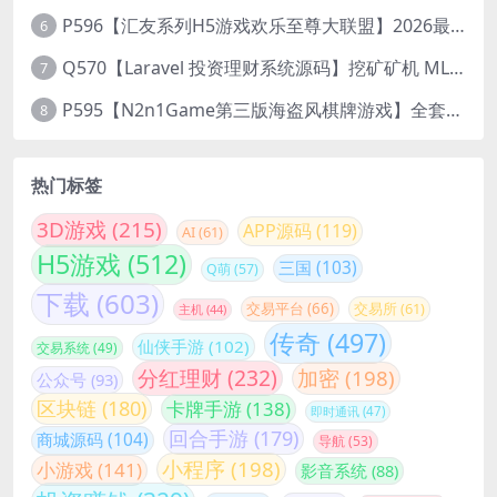
P596【汇友系列H5游戏欢乐至尊大联盟】2026最新整理Linux系统最新组件+搭建教程
6
Q570【Laravel 投资理财系统源码】挖矿矿机 MLM分销 带后台
7
P595【N2n1Game第三版海盗风棋牌游戏】全套完整源码v8.0.0.1含android、ios、pc源码+布署文档+视频教程
8
热门标签
3D游戏
(215)
APP源码
(119)
AI
(61)
H5游戏
(512)
三国
(103)
Q萌
(57)
下载
(603)
交易平台
(66)
交易所
(61)
主机
(44)
传奇
(497)
仙侠手游
(102)
交易系统
(49)
分红理财
(232)
加密
(198)
公众号
(93)
区块链
(180)
卡牌手游
(138)
即时通讯
(47)
回合手游
(179)
商城源码
(104)
导航
(53)
小程序
(198)
小游戏
(141)
影音系统
(88)