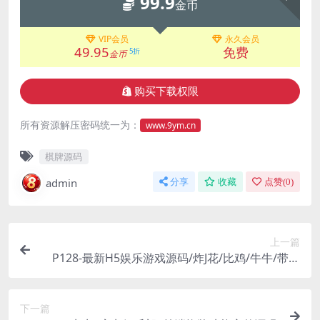
99.9
金币
VIP会员
永久会员
49.95
免费
5折
金币
购买下载权限
所有资源解压密码统一为：
www.9ym.cn
棋牌源码
admin
分享
收藏
点赞(
0
)
上一篇
P128-最新H5娱乐游戏源码/炸J花/比鸡/牛牛/带架
设教程
下一篇