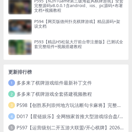
P595【N2n1Game第三版海盗风棋牌游戏】全套
完整源码v8.0.0.1含android、ios、pc源码+布署
文档+视频教程
P594【网页版德州扑克棋牌游戏】精品源码+架
设文档
P593【精品H5松鼠大厅前台带注册版】已测试全
套完整组件+视频搭建教程
更新排行榜
多多来了棋牌游戏组件最新补丁文件
1
多多来了棋牌游戏全套搭建视频教程
2
P598【创胜系列崇州地方玩法断勾卡麻将】完整服务器组件+双端APP+授权机+通用视频教程
3
D017【星链娱乐】全网独家首推大型游戏综合盘/体育/PG/电竟/电玩大型综合体
4
P597【运营级别二开五游大联盟/开心棋牌】2026最新整理完整服务器组件+双端APP+完美AI机器人+超详细视频教程
5