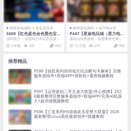
棋牌游戏源码
真金竞技类
棋牌游戏源码
金币电玩类
S660【红色蓝色金色黑色宝马
P447【星途电玩城（星力电
海洋永利源码】完整源码非论
玩）】四海国际电玩城组件带
源码简介： 该源码为本站会员源
源码为免费源码，如需要研究测试
坛货+二次开发+组件+app端
机器人完美运营版本完美修复
码，为内部程序员研究测试服务器
该源码，请赞助加入本站QQ群，现
2 年前
397
99.9
12 月前
679
599
版+搭建教程
专用，游客请勿下载。...
在入群送大量积分，...
推荐精品
P598【创胜系列崇州地方玩法断勾卡麻将】完整
服务器组件+双端APP+授权机+通用视频教程
P597【运营级别二开五游大联盟/开心棋牌】202
6最新整理完整服务器组件+双端APP+完美AI机器
人+超详细视频教程
P596【汇友系列H5游戏欢乐至尊大联盟】2026
最新整理Linux系统最新组件+搭建教程