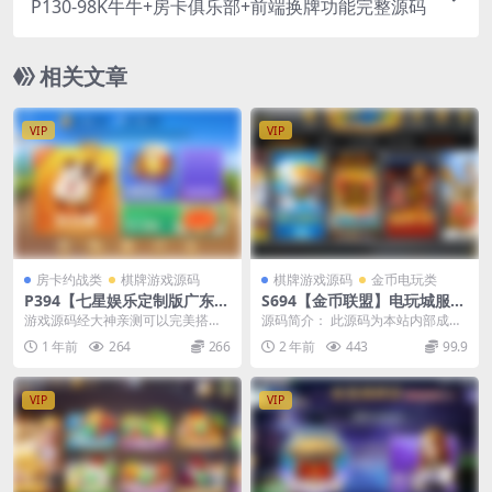
P130-98K牛牛+房卡俱乐部+前端换牌功能完整源码
相关文章
VIP
VIP
房卡约战类
棋牌游戏源码
棋牌游戏源码
金币电玩类
P394【七星娱乐定制版广东浠
S694【金币联盟】电玩城服务
水地区游戏】双端完整全套源
器打包组件+视频教程
游戏源码经大神亲测可以完美搭
源码简介： 此源码为本站内部成员
码/可完美搭建
建，子游戏基本没啥问题。 七星定
测试专用，不得外传，游客请绕
1 年前
264
266
2 年前
443
99.9
制版8个子游戏都测试...
道。 这套源码为网狐...
VIP
VIP