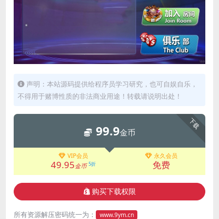
声明：本站源码提供给程序员学习研究，也可自娱自乐，
不得用于赌博性质的非法商业用途！转载请说明出处！
下载
99.9
金币
VIP会员
永久会员
49.95
免费
5折
金币
购买下载权限
所有资源解压密码统一为：
www.9ym.cn