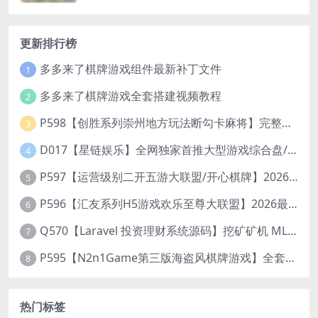
更新排行榜
多多来了棋牌游戏组件最新补丁文件
1
多多来了棋牌游戏全套搭建视频教程
2
P598【创胜系列崇州地方玩法断勾卡麻将】完整服务器组件+双端APP+授权机+通用视频教程
3
D017【星链娱乐】全网独家首推大型游戏综合盘/体育/PG/电竟/电玩大型综合体
4
P597【运营级别二开五游大联盟/开心棋牌】2026最新整理完整服务器组件+双端APP+完美AI机器人+超详细视频教程
5
P596【汇友系列H5游戏欢乐至尊大联盟】2026最新整理Linux系统最新组件+搭建教程
6
Q570【Laravel 投资理财系统源码】挖矿矿机 MLM分销 带后台
7
P595【N2n1Game第三版海盗风棋牌游戏】全套完整源码v8.0.0.1含android、ios、pc源码+布署文档+视频教程
8
热门标签