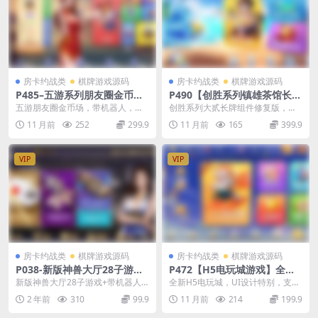
房卡约战类
棋牌游戏源码
房卡约战类
棋牌游戏源码
P485–五游系列朋友圈金币
P490【创胜系列镇雄茶馆长牌
场，带机器人，带输赢控制-百
改大贰】完整全套组件+安卓
五游朋友圈金币场，带机器人，带
创胜系列大贰长牌组件修复版，创
人场普通场多子游戏组件
苹果双端APP
控-百人场普通场多子游戏组件。 只
胜定制二开镇雄茶馆长牌改大贰全
11 月前
252
299.9
11 月前
165
399.9
有金币联盟模式,...
套，安卓+苹果 游戏...
VIP
VIP
房卡约战类
棋牌游戏源码
房卡约战类
棋牌游戏源码
P038-新版神兽大厅28子游戏
P472【H5电玩城游戏】全套
+带机器人+无限代理+无限合
源码 JAVA源码平台多玩法模
新版神兽大厅28子游戏+带机器人
全新H5电玩城，UI设计特别，支持
伙人完整破解版
式（俱乐部+比赛）
+无限代理+无限合伙人完整破解版
多种玩法模式，分别有金币、红豆
2 年前
310
99.9
11 月前
214
199.9
据说已经做了很...
等玩法，支持比赛...