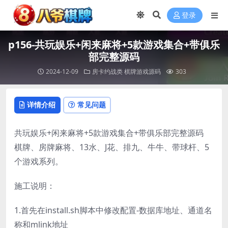
登录
p156-共玩娱乐+闲来麻将+5款游戏集合+带俱乐
部完整源码
2024-12-09
房卡约战类
棋牌游戏源码
303
详情介绍
常见问题
共玩娱乐+闲来麻将+5款游戏集合+带俱乐部完整源码
棋牌、房牌麻将、13水、J花、排九、牛牛、带球杆、5
个游戏系列。
施工说明：
1.首先在install.sh脚本中修改配置-数据库地址、通道名
称和mlink地址