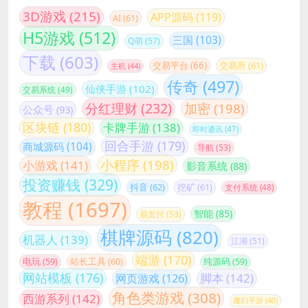
3D游戏
(215)
APP源码
(119)
AI
(61)
H5游戏
(512)
三国
(103)
Q萌
(57)
下载
(603)
交易平台
(66)
交易所
(61)
主机
(44)
传奇
(497)
仙侠手游
(102)
交易系统
(49)
分红理财
(232)
加密
(198)
公众号
(93)
区块链
(180)
卡牌手游
(138)
即时通讯
(47)
回合手游
(179)
商城源码
(104)
导航
(53)
小程序
(198)
小游戏
(141)
影音系统
(88)
投资赚钱
(329)
抖音
(62)
挖矿
(61)
支付系统
(48)
教程
(1697)
智能
(85)
易支付
(53)
棋牌源码
(820)
机器人
(139)
江湖
(51)
端游
(170)
站长工具
(60)
电玩
(59)
纯源码
(59)
网站模板
(176)
脚本
(142)
网页游戏
(126)
角色类游戏
(308)
西游系列
(142)
魔幻手游
(40)