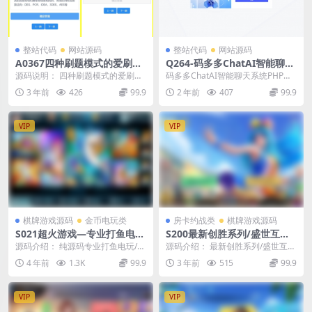
整站代码
网站源码
整站代码
网站源码
A0367四种刷题模式的爱刷题
Q264-码多多ChatAI智能聊天
无后端无数据库刷题应用网站
系统-PHP源码版V2.5.0+开源
源码说明： 四种刷题模式的爱刷题
码多多ChatAI智能聊天系统PHP源
H5源码
端
无后端无数据库刷题应用网站H5源
码版，基于前后端分离架构以及Vu
3 年前
426
99.9
2 年前
407
99.9
码。提供了简单轻...
e3、un...
VIP
VIP
棋牌游戏源码
金币电玩类
房卡约战类
棋牌游戏源码
S021超火游戏—专业打鱼电
S200最新创胜系列/盛世互娱/
玩/2D捕鱼Cocos2dx开发源代
翻三皮/带控制
源码介绍： 纯源码专业打鱼电玩/2
源码介绍： 最新创胜系列/盛世互
码非组件/附带视频教程
D捕鱼Cocos2dx开发源代码非组件/
娱/翻三皮/带控制，三个游戏 翻三
4 年前
1.3K
99.9
3 年前
515
99.9
附带详...
皮 牛牛 跑得...
VIP
VIP