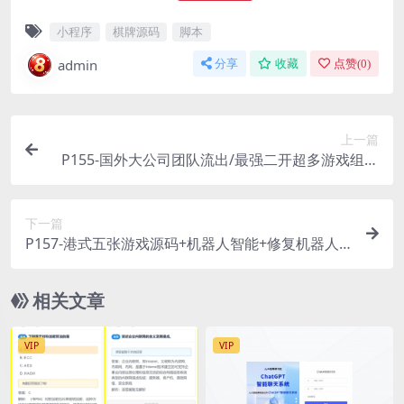
小程序
棋牌源码
脚本
admin
分享
收藏
点赞(
0
)
上一篇
P155-国外大公司团队流出/最强二开超多游戏组合
鸿盛网游娱乐组件+双端APP
下一篇
P157-港式五张游戏源码+机器人智能+修复机器人
问题
相关文章
VIP
VIP