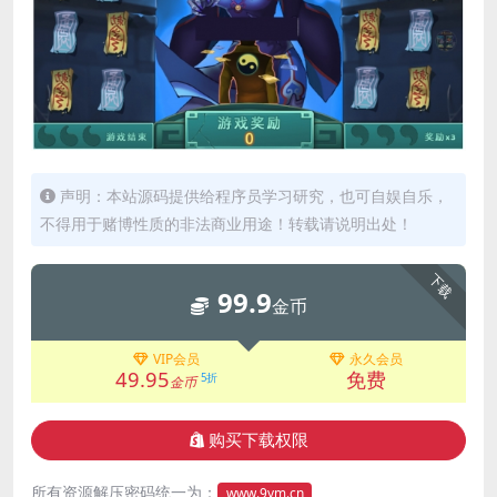
声明：本站源码提供给程序员学习研究，也可自娱自乐，
不得用于赌博性质的非法商业用途！转载请说明出处！
下载
99.9
金币
VIP会员
永久会员
49.95
免费
5折
金币
购买下载权限
所有资源解压密码统一为：
www.9ym.cn