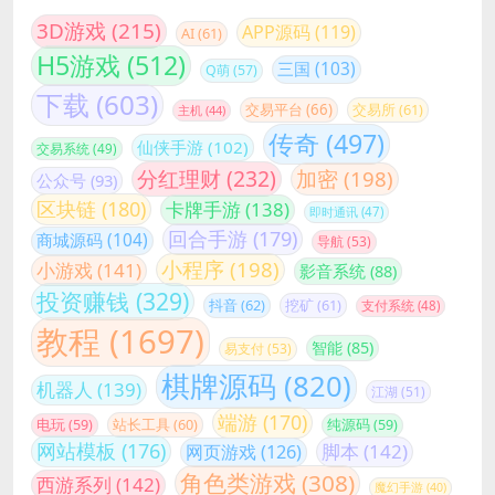
3D游戏
(215)
APP源码
(119)
AI
(61)
H5游戏
(512)
三国
(103)
Q萌
(57)
下载
(603)
交易平台
(66)
交易所
(61)
主机
(44)
传奇
(497)
仙侠手游
(102)
交易系统
(49)
分红理财
(232)
加密
(198)
公众号
(93)
区块链
(180)
卡牌手游
(138)
即时通讯
(47)
回合手游
(179)
商城源码
(104)
导航
(53)
小程序
(198)
小游戏
(141)
影音系统
(88)
投资赚钱
(329)
抖音
(62)
挖矿
(61)
支付系统
(48)
教程
(1697)
智能
(85)
易支付
(53)
棋牌源码
(820)
机器人
(139)
江湖
(51)
端游
(170)
站长工具
(60)
电玩
(59)
纯源码
(59)
网站模板
(176)
脚本
(142)
网页游戏
(126)
角色类游戏
(308)
西游系列
(142)
魔幻手游
(40)