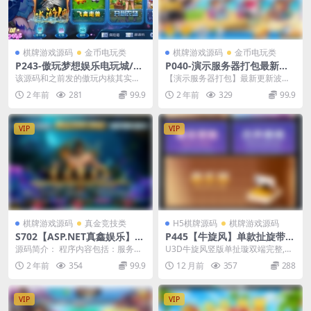
棋牌游戏源码
金币电玩类
棋牌游戏源码
金币电玩类
P243-傲玩梦想娱乐电玩城/氪
P040-演示服务器打包最新更
金连环二开UI美化版+完整运
新波波娱乐完整测试服务器打
该源码和之前发的傲玩内核其实一
【演示服务器打包】最新更新波波
营数据+双端APP
包完整数据组件总共5.4G+双
样的，这个就是不一样的ui，其它
娱乐完整测试服务器打包完整数据
2 年前
281
99.9
2 年前
329
99.9
端APP
没啥区别， 服务端...
组件总共5.4G+双...
VIP
VIP
棋牌游戏源码
真金竞技类
H5棋牌源码
棋牌游戏源码
S702【ASP.NET真鑫娱乐】游
P445【牛旋风】单款扯旋带俱
戏平台完整全套源码真鑫1:1真
乐部房卡棋牌组件+文本搭建
源码简介： 程序内容包括：服务
U3D牛旋风竖版单扯璇双端完整,牛
钱娱乐游戏平台源码
教程
器、个人电脑、苹果、安卓客户
旋风单款扯旋带俱乐部房卡棋牌组
2 年前
354
99.9
12 月前
357
288
端、网站前台、后台、代...
件+文本搭建教程
VIP
VIP