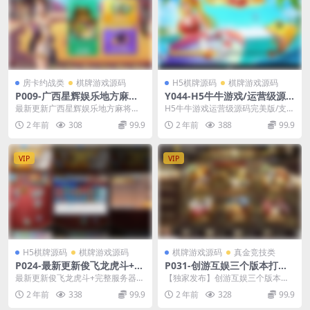
房卡约战类
棋牌游戏源码
H5棋牌源码
棋牌游戏源码
P009-广西星辉娱乐地方麻将
Y044-H5牛牛游戏/运营级源
字牌十三水房卡俱乐部大联盟
码完美版/支付修复对接带机器
最新更新广西星辉娱乐地方麻将字
H5牛牛游戏运营级源码完美版/支付
源码
人功能/增加代理推广功能
牌房卡俱乐部大联盟源码 这个是和
修复对接带机器人功能/增加代理推
2 年前
308
99.9
2 年前
388
99.9
朋友换的，源码换源...
广功能 首个H...
VIP
VIP
H5棋牌源码
棋牌游戏源码
棋牌游戏源码
真金竞技类
P024-最新更新俊飞龙虎斗+完
P031-创游互娱三个版本打包
整服务器打包+完整运营+非士
合集/爽歪歪+银河国际+全民
最新更新俊飞龙虎斗+完整服务器打
【独家发布】创游互娱三个版本打
兵改版垃圾货+搭建教程
娱乐服务器打包版本+完整数
包+完整运营+非士兵改版垃圾货
包合集，爽歪歪+银河国际+全民娱
2 年前
338
99.9
2 年前
328
99.9
据
+完整全套图文搭建...
乐，服务器打包版本...