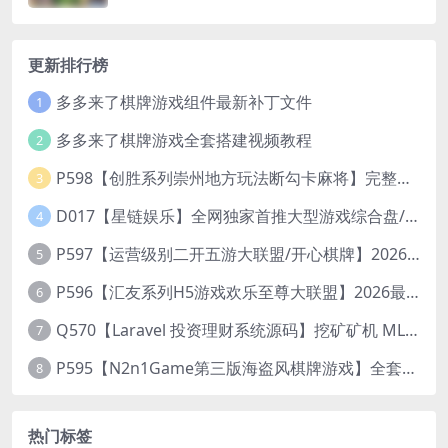
更新排行榜
多多来了棋牌游戏组件最新补丁文件
1
多多来了棋牌游戏全套搭建视频教程
2
P598【创胜系列崇州地方玩法断勾卡麻将】完整服务器组件+双端APP+授权机+通用视频教程
3
D017【星链娱乐】全网独家首推大型游戏综合盘/体育/PG/电竟/电玩大型综合体
4
P597【运营级别二开五游大联盟/开心棋牌】2026最新整理完整服务器组件+双端APP+完美AI机器人+超详细视频教程
5
P596【汇友系列H5游戏欢乐至尊大联盟】2026最新整理Linux系统最新组件+搭建教程
6
Q570【Laravel 投资理财系统源码】挖矿矿机 MLM分销 带后台
7
P595【N2n1Game第三版海盗风棋牌游戏】全套完整源码v8.0.0.1含android、ios、pc源码+布署文档+视频教程
8
热门标签