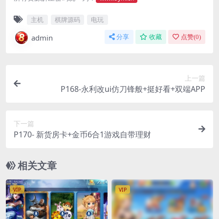
主机
棋牌源码
电玩
admin
分享
收藏
点赞(
0
)
上一篇
P168-永利改ui仿刀锋般+挺好看+双端APP
下一篇
P170- 新货房卡+金币6合1游戏自带理财
相关文章
VIP
VIP