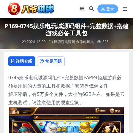
登录
P169-0745娱乐电玩城源码组件+完整数据+搭建
游戏必备工具包
2024-12-09
棋牌游戏源码
金币电玩类
325
详情介绍
常见问题
0745娱乐电玩城源码组件+完整数据+APP+搭建游戏必
须要用到的大量的工具和数据库安装盘镜像文件
解压缩后，有5万多个文件，大小为6GB左右。如果是云
主机测试，请注意使用的硬盘空间。