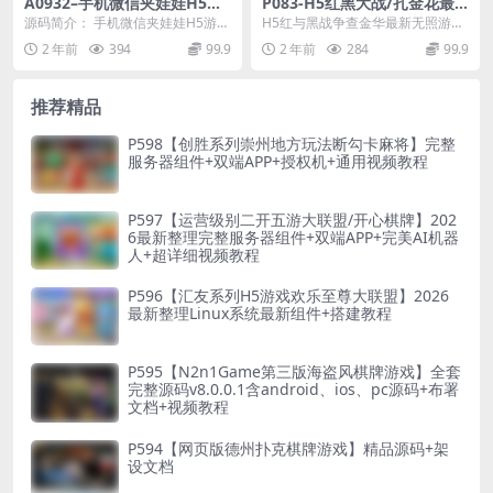
A0932–手机微信夹娃娃H5游
P083-H5红黑大战/扎金花最
戏源码 全开源、无加密
新无授权游戏源码支持6级返
源码简介： 手机微信夹娃娃H5游戏
H5红与黑战争查金华最新无照游戏
佣
源码 全开源、无加密，PHP夹娃娃
源码6级返利支付界面 除了大小，
2 年前
394
99.9
2 年前
284
99.9
机程序源码，...
还有一个特殊的下...
推荐精品
P598【创胜系列崇州地方玩法断勾卡麻将】完整
服务器组件+双端APP+授权机+通用视频教程
P597【运营级别二开五游大联盟/开心棋牌】202
6最新整理完整服务器组件+双端APP+完美AI机器
人+超详细视频教程
P596【汇友系列H5游戏欢乐至尊大联盟】2026
最新整理Linux系统最新组件+搭建教程
P595【N2n1Game第三版海盗风棋牌游戏】全套
完整源码v8.0.0.1含android、ios、pc源码+布署
文档+视频教程
P594【网页版德州扑克棋牌游戏】精品源码+架
设文档