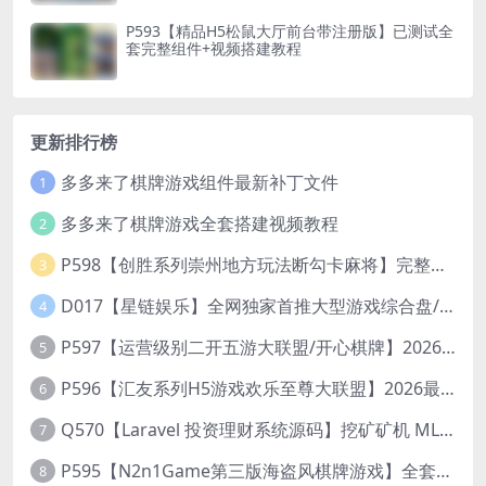
P593【精品H5松鼠大厅前台带注册版】已测试全
套完整组件+视频搭建教程
更新排行榜
多多来了棋牌游戏组件最新补丁文件
1
多多来了棋牌游戏全套搭建视频教程
2
P598【创胜系列崇州地方玩法断勾卡麻将】完整服务器组件+双端APP+授权机+通用视频教程
3
D017【星链娱乐】全网独家首推大型游戏综合盘/体育/PG/电竟/电玩大型综合体
4
P597【运营级别二开五游大联盟/开心棋牌】2026最新整理完整服务器组件+双端APP+完美AI机器人+超详细视频教程
5
P596【汇友系列H5游戏欢乐至尊大联盟】2026最新整理Linux系统最新组件+搭建教程
6
Q570【Laravel 投资理财系统源码】挖矿矿机 MLM分销 带后台
7
P595【N2n1Game第三版海盗风棋牌游戏】全套完整源码v8.0.0.1含android、ios、pc源码+布署文档+视频教程
8