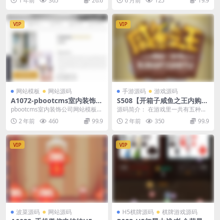
1 年前
365
26.6
6 月前
125
19.9
户端+教程
演类剧情回合端游...
服...
VIP
VIP
网站模板
网站源码
手游源码
游戏源码
A1072-pbootcms室内装饰公
S508【开箱子咸鱼之王内购修
司网站模板seo优化版 企业产
复优化-附带APK完美运营无b
pbootcms室内装饰公司网站模板，
源码简介： 在游戏里一共有五种不
品展示通用型网站模板
ug最终版】三网H5全网通稀
带手机端，Pbootcms内核开发，利
同的宝箱，而每每种不同的宝箱开
2 年前
460
99.9
2 年前
350
99.9
有卡牌回合手游/Linux服务端
于s...
启获得的奖励也是有...
+视频教程+GM总运营后台/三
网H5+安卓版本
VIP
VIP
波菜源码
网站源码
H5棋牌源码
棋牌游戏源码