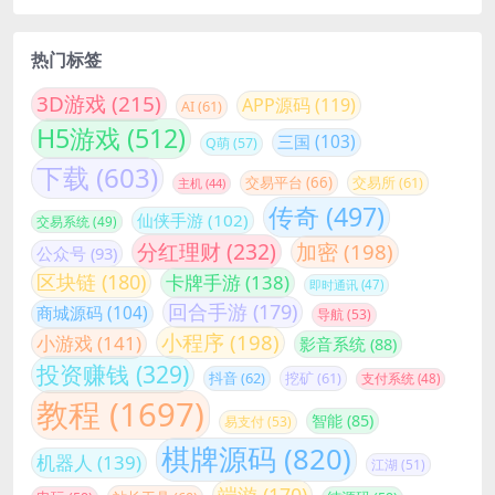
热门标签
3D游戏
(215)
APP源码
(119)
AI
(61)
H5游戏
(512)
三国
(103)
Q萌
(57)
下载
(603)
交易平台
(66)
交易所
(61)
主机
(44)
传奇
(497)
仙侠手游
(102)
交易系统
(49)
分红理财
(232)
加密
(198)
公众号
(93)
区块链
(180)
卡牌手游
(138)
即时通讯
(47)
回合手游
(179)
商城源码
(104)
导航
(53)
小程序
(198)
小游戏
(141)
影音系统
(88)
投资赚钱
(329)
抖音
(62)
挖矿
(61)
支付系统
(48)
教程
(1697)
智能
(85)
易支付
(53)
棋牌源码
(820)
机器人
(139)
江湖
(51)