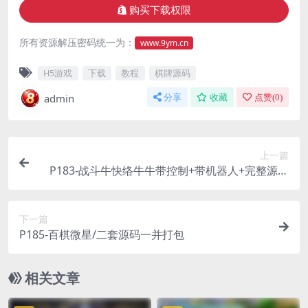
购买下载权限
所有资源解压密码统一为：
www.9ym.cn
H5游戏
下载
教程
棋牌源码
admin
分享
收藏
点赞(
0
)
上一篇
P183-战斗牛快络牛牛带控制+带机器人+完整源码
组件+双端APP+完整数据
下一篇
P185-百棋微星/二套源码一并打包
相关文章