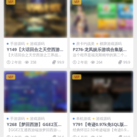
VIP
VIP
手游源码
游戏源码
房卡约战类
棋牌游戏源码
Y149【大话回合之天空西游之
P276-龙凤娱乐游戏合集版本
三界战歌完整修复版-附带源
金币+房卡+安卓苹果双端APP
【大话回合之天空西游之三界战歌
这个程序是福克斯精华的第二个开
码】Q萌剧情角色扮演大话回
完整修复版-附带源码】经典Q萌剧
发版本。该游戏支持金币和房卡的
2 年前
358
99.9
2 年前
264
99.9
合手游-Linux服务端源码视频
情角色扮演大话回合...
双模式游戏，并支持朋...
架设教程-完善GM总运营后台-
附带源码-苹果IOS安卓双端版
VIP
VIP
本
手游源码
游戏源码
单机游戏
游戏源码
Y268【梦回西游】GGE2互通
Y791【奇迹0.97k免SQL版】
三端版丨经典剧情回合制丨独
经典怀旧2.5D奇迹端游2026整
【GGE2互通西游端游梦回西游-附
经典怀旧2.5D奇迹端游【奇迹0.97k
家源码+Win服务端
理Win一键即玩服务端+PC客
带全套源码】站长推荐经典角色扮
免SQL版】2026整理Win一键即玩