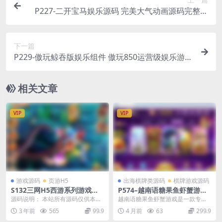
P227-二开宝马娱乐源码 完美大气动画源码完整源
码+组件
下一篇
P229-傲玩鲸吞版娱乐组件 傲玩850运营级娱乐游戏
组件
相关文章
VIP
VIP
游戏源码
页游H5
出海棋牌类源码
棋牌游戏源码
S132三网H5西游系列游戏
P574–越南语糖果鱼虾蟹游戏/
【大圣轮回】最新整理Linux
有机器人陪玩系统
源码说明： 本站所有源码仅供本站
越南语糖果鱼虾蟹游戏是一款专为
手工服务端+GM后台+视频教
会员群友们学习研究之用，请勿转
越南语用户设计的趣味游戏，融合
3 年前
565
99.9
4 月前
63
299.9
程
售商用或者其他违法...
传统鱼虾蟹玩法与糖果...