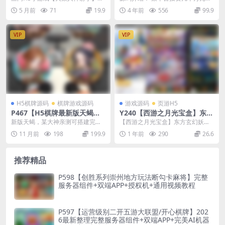
手工服务端
抽奖水果机+猜拳游戏
新整理Linux手工服务端
发的农场理财交易源码，含水果机
5 月前
71
19.9
4 年前
556
99.9
和猜拳游戏。可以对...
VIP
VIP
H5棋牌源码
棋牌游戏源码
游戏源码
页游H5
P467【H5棋牌最新版天蝎】
Y240【西游之月光宝盒】东方
房卡大厅+搭建教程
玄幻妖魔神多种族3D回合三网
新版天蝎，某大神亲测可搭建完美
【西游之月光宝盒】东方玄幻妖魔
H5手游-Linux手工服务端源码
运营、支持迁移微信云托管，免域
神多种族3D回合三网H5手游-2024
11 月前
198
199.9
1 年前
290
26.6
视频教程-完善GM后台工具
名，无视微信拦截。 ...
年1月14日...
推荐精品
P598【创胜系列崇州地方玩法断勾卡麻将】完整
服务器组件+双端APP+授权机+通用视频教程
P597【运营级别二开五游大联盟/开心棋牌】202
6最新整理完整服务器组件+双端APP+完美AI机器