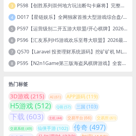
P598【创胜系列崇州地方玩法断勾卡麻将】完整服务器组件+双端APP+授权机+通用视频教程
3
D017【星链娱乐】全网独家首推大型游戏综合盘/体育/PG/电竟/电玩大型综合体
4
P597【运营级别二开五游大联盟/开心棋牌】2026最新整理完整服务器组件+双端APP+完美AI机器人+超详细视频教程
5
P596【汇友系列H5游戏欢乐至尊大联盟】2026最新整理Linux系统最新组件+搭建教程
6
Q570【Laravel 投资理财系统源码】挖矿矿机 MLM分销 带后台
7
P595【N2n1Game第三版海盗风棋牌游戏】全套完整源码v8.0.0.1含android、ios、pc源码+布署文档+视频教程
8
热门标签
3D游戏
(215)
APP源码
(119)
AI
(61)
H5游戏
(512)
三国
(103)
Q萌
(57)
下载
(603)
交易平台
(66)
交易所
(61)
主机
(44)
传奇
(497)
仙侠手游
(102)
交易系统
(49)