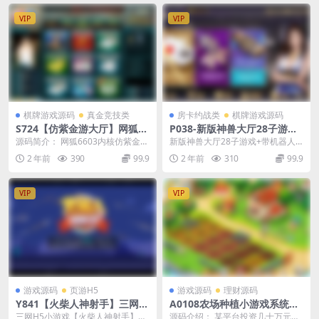
VIP
VIP
棋牌游戏源码
真金竞技类
房卡约战类
棋牌游戏源码
S724【仿紫金游大厅】网狐内
P038-新版神兽大厅28子游戏
核游戏源码 紫金游风格的大厅
+带机器人+无限代理+无限合
源码简介： 网狐6603内核仿紫金游
新版神兽大厅28子游戏+带机器人
网狐二次开发版
伙人完整破解版
大厅游戏源码 紫金游风格的大厅网
+无限代理+无限合伙人完整破解版
2 年前
390
99.9
2 年前
310
99.9
狐6603二...
据说已经做了很...
VIP
VIP
游戏源码
页游H5
游戏源码
理财源码
Y841【火柴人神射手】三网H
A0108农场种植小游戏系统源
5小游戏2026最新整理Linux
码/H5小游戏+神偷农场+幸运
三网H5小游戏【火柴人神射手】最
源码介绍： 某平台投资几十万元开