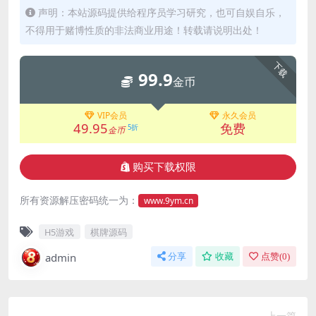
声明：本站源码提供给程序员学习研究，也可自娱自乐，
不得用于赌博性质的非法商业用途！转载请说明出处！
下载
99.9
金币
VIP会员
永久会员
49.95
免费
5折
金币
购买下载权限
所有资源解压密码统一为：
www.9ym.cn
H5游戏
棋牌源码
admin
分享
收藏
点赞(
0
)
上一篇