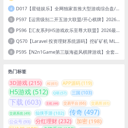
D017【星链娱乐】全网独家首推大型游戏综合盘/体育/PG/电竟/电玩大型综合体
4
P597【运营级别二开五游大联盟/开心棋牌】2026最新整理完整服务器组件+双端APP+完美AI机器人+超详细视频教程
5
P596【汇友系列H5游戏欢乐至尊大联盟】2026最新整理Linux系统最新组件+搭建教程
6
Q570【Laravel 投资理财系统源码】挖矿矿机 MLM分销 带后台
7
P595【N2n1Game第三版海盗风棋牌游戏】全套完整源码v8.0.0.1含android、ios、pc源码+布署文档+视频教程
8
热门标签
3D游戏
(215)
APP源码
(119)
AI
(61)
H5游戏
(512)
三国
(103)
Q萌
(57)
下载
(603)
交易平台
(66)
交易所
(61)
主机
(44)
传奇
(497)
仙侠手游
(102)
交易系统
(49)
分红理财
(232)
加密
(198)
公众号
(93)