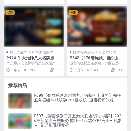
台，源码完整无误...
试，小白绕行，大神...
VIP
VIP
房卡约战类
棋牌游戏源码
棋牌游戏源码
真金竞技类
P124-牛大元帅八人名牌娱乐
P542【178电玩城】渔乐系列
游戏源码/完整数据库和后台
游戏源码/三套UI可选+安卓苹
牛元帅八人名牌棋局后台数据库
运营街机捕鱼游戏娱乐方面首选，
果双端APP
后台功能完美，控制端强大，UI设
2 年前
296
99.9
7 月前
140
199.9
计简洁，178电玩...
推荐精品
P598【创胜系列崇州地方玩法断勾卡麻将】完整
服务器组件+双端APP+授权机+通用视频教程
P597【运营级别二开五游大联盟/开心棋牌】202
6最新整理完整服务器组件+双端APP+完美AI机器
人+超详细视频教程