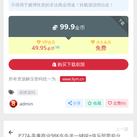
不得用于赌博性质的非法商业用途！转载请说明出处！
下载
99.9
金币
VIP会员
永久会员
49.95
免费
5折
金币
购买下载权限
所有资源解压密码统一为：
www.9ym.cn
棋牌源码
admin
分享
收藏
点赞(
0
)
上一篇
P274-美廉商业98K牛牛半一键端+俱乐部带前台控+