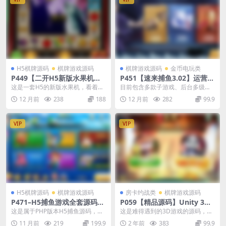
H5棋牌源码
棋牌游戏源码
棋牌游戏源码
金币电玩类
P449【二开H5新版水果机】
P451【速来捕鱼3.02】运营级
支持微信直接登录+教程
源码/安卓苹果双端APP+搭建
这是一套H5的新版水果机，看着还
目前包含多款子游戏、后台多级代
教程
行。登陆界面改了一下，配置公众
理功能、自定义功能强，房间配置
12 月前
238
188
12 月前
282
99.9
号后支持微信直接登...
功能强大、控制功能强...
VIP
VIP
H5棋牌源码
棋牌游戏源码
房卡约战类
棋牌游戏源码
P471–H5捕鱼游戏全套源码带
P059【精品源码】Unity 3D
架设视频教程
房卡麻将合集(手机端+服务器
这是属于PHP版本H5捕鱼源码，专
这是难得遇到的3D游戏的源码，但
+网站后台)全套完整源码
业为一比一捕鱼设计出来的游戏平
此类源码过于高深，站长末搭建测
11 月前
219
199.9
2 年前
383
99.9