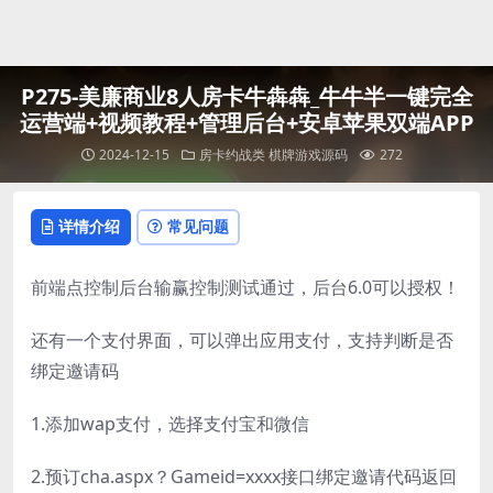
登录
P275-美廉商业8人房卡牛犇犇_牛牛半一键完全
运营端+视频教程+管理后台+安卓苹果双端APP
2024-12-15
房卡约战类
棋牌游戏源码
272
详情介绍
常见问题
前端点控制后台输赢控制测试通过，后台6.0可以授权！
还有一个支付界面，可以弹出应用支付，支持判断是否
绑定邀请码
1.添加wap支付，选择支付宝和微信
2.预订cha.aspx？Gameid=xxxx接口绑定邀请代码返回