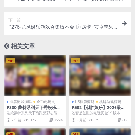
9人明牌+视频教程+GM后台+安卓苹果双端APP
下一篇
P276-龙凤娱乐游戏合集版本金币+房卡+安卓苹果
双端APP
相关文章
VIP
VIP
棋牌游戏源码
金币电玩类
H5棋牌源码
棋牌游戏源码
P300-蒙特系列天下秀娱乐游
P582【创胜娱乐】2026最新
戏完整全套源码+双端APP
整理H5真金1：1玩法带三十
这款蒙特系列天下秀跟盛彩功能差
这套是创胜的电玩真金1:1版本，全
几个子游戏全套数据/服务器打
不多，都有查分发卡，点控+库存水
新开发包括 后台 服务端，数据库都
2 年前
325
299.9
3 月前
75
666
包版
位，蒙特系列的有捕...
完全改版，在...
VIP
VIP