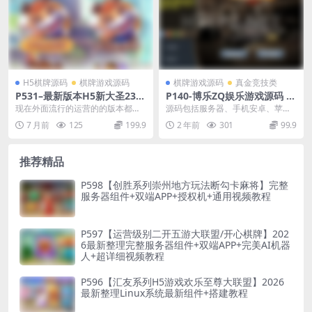
H5棋牌源码
棋牌游戏源码
棋牌游戏源码
真金竞技类
P531–最新版本H5新大圣23人
P140-博乐ZQ娱乐游戏源码 1:
牛牛大厅/带注册登录
1组件/网狐经典版二开源码程
现在外面流行的运营的的版本都是2
源码包括服务器、手机安卓、苹
序
1人版本的，有些人喜欢23人版的
果、数据库等。代理网站，管理背
7 月前
125
199.9
2 年前
301
99.9
牛牛大厅，今天分...
景，热更新。 游戏：白...
推荐精品
P598【创胜系列崇州地方玩法断勾卡麻将】完整
服务器组件+双端APP+授权机+通用视频教程
P597【运营级别二开五游大联盟/开心棋牌】202
6最新整理完整服务器组件+双端APP+完美AI机器
人+超详细视频教程
P596【汇友系列H5游戏欢乐至尊大联盟】2026
最新整理Linux系统最新组件+搭建教程