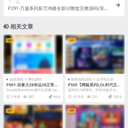
下一篇
P291-万盛系列新万鸿楼全新UI整套完整源码/安卓
苹果双端APP
相关文章
VIP
VIP
波菜源码
网站源码
棋牌游戏源码
金币电玩类
P001-加拿大28幸运28正常运
P505【网狐系列LOL时代互
行旗舰源码
娱】全套源码组件/安卓苹果双
linux或者windows都可以搭建 Apa
源码经大神测试，所有功能齐全，
端APP/脚本齐全
che MySQL5.5 PHP ...
机器人等等一应俱全。 几十种游
2 年前
987
99.9
10 月前
231
399.9
戏，签到，轮盘，抽水...
VIP
VIP