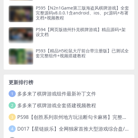
P595【N2n1Game第三版海盗风棋牌游戏】全套
完整源码v8.0.0.1含android、ios、pc源码+布署
文档+视频教程
P594【网页版德州扑克棋牌游戏】精品源码+架
设文档
P593【精品H5松鼠大厅前台带注册版】已测试全
套完整组件+视频搭建教程
更新排行榜
多多来了棋牌游戏组件最新补丁文件
1
多多来了棋牌游戏全套搭建视频教程
2
P598【创胜系列崇州地方玩法断勾卡麻将】完整服务器组件+双端APP+授权机+通用视频教程
3
D017【星链娱乐】全网独家首推大型游戏综合盘/体育/PG/电竟/电玩大型综合体
4