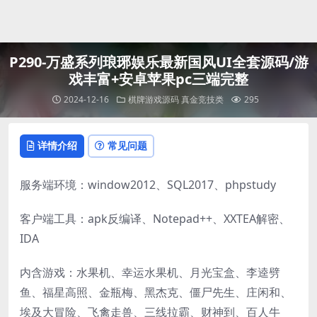
登录
P290-万盛系列琅琊娱乐最新国风UI全套源码/游
戏丰富+安卓苹果pc三端完整
2024-12-16
棋牌游戏源码
真金竞技类
295
详情介绍
常见问题
服务端环境：window2012、SQL2017、phpstudy
客户端工具：apk反编译、Notepad++、XXTEA解密、
IDA
内含游戏：水果机、幸运水果机、月光宝盒、李逵劈
鱼、福星高照、金瓶梅、黑杰克、僵尸先生、庄闲和、
埃及大冒险、飞禽走兽、三线拉霸、财神到、百人牛