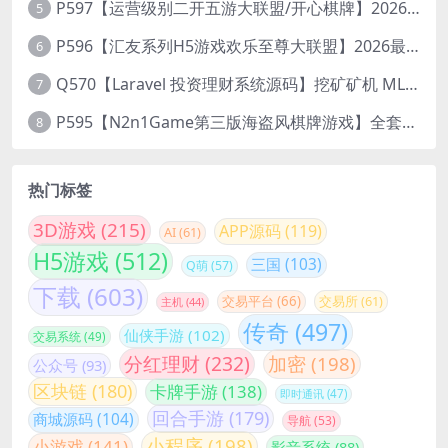
P597【运营级别二开五游大联盟/开心棋牌】2026最新整理完整服务器组件+双端APP+完美AI机器人+超详细视频教程
5
P596【汇友系列H5游戏欢乐至尊大联盟】2026最新整理Linux系统最新组件+搭建教程
6
Q570【Laravel 投资理财系统源码】挖矿矿机 MLM分销 带后台
7
P595【N2n1Game第三版海盗风棋牌游戏】全套完整源码v8.0.0.1含android、ios、pc源码+布署文档+视频教程
8
热门标签
3D游戏
(215)
APP源码
(119)
AI
(61)
H5游戏
(512)
三国
(103)
Q萌
(57)
下载
(603)
交易平台
(66)
交易所
(61)
主机
(44)
传奇
(497)
仙侠手游
(102)
交易系统
(49)
分红理财
(232)
加密
(198)
公众号
(93)
区块链
(180)
卡牌手游
(138)
即时通讯
(47)
回合手游
(179)
商城源码
(104)
导航
(53)
小程序
(198)
小游戏
(141)
影音系统
(88)