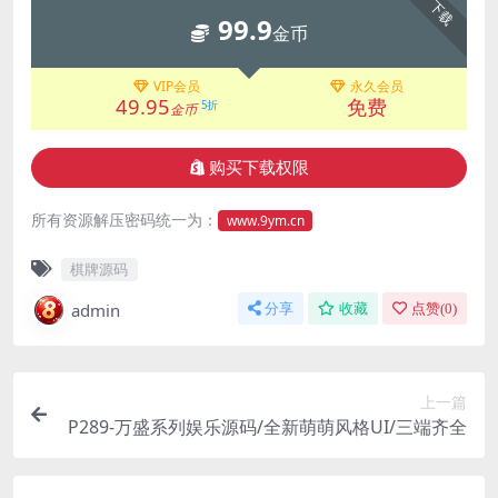
下载
99.9
金币
VIP会员
永久会员
49.95
免费
5折
金币
购买下载权限
所有资源解压密码统一为：
www.9ym.cn
棋牌源码
admin
分享
收藏
点赞(
0
)
上一篇
P289-万盛系列娱乐源码/全新萌萌风格UI/三端齐全