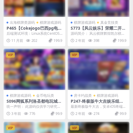
出海棋牌类源码
棋牌游戏源码
棋牌游戏源码
真金竞技类
P465【Cokejogo巴西pg电子
S773【风云娱乐】荣耀二开31
游戏源码】H5+PC端/前端vue
6娱乐762全套修复源码运营级
后端测试环境：Linux系统CentOS
源码简介： 风云棋牌辉煌凯尔棋牌
编译后+后端PHP/修复图片资
别源码
7.6、宝塔、PHP7.2、MySQL5...
全面修复源码操作水平源码 文件包
11 月前
202
199.9
2 年前
398
199.9
源失效
含数据库一键安装...
VIP
VIP
棋牌游戏源码
金币电玩类
房卡约战类
棋牌游戏源码
S096网狐系列洛圣都电玩城游
P247-终极版牛大吉娱乐组件
戏组件/双端齐全带热更新
完整版+注册机+双端APP+ 抽
统一声明： 此源码仅供学习研究之
最新终极版牛大吉，安卓iOS终端，
水/茶楼/代理/积分/可对接支
用，请勿商用或者其他违法用途，
完美支持茶馆模式自动抽水点，控
3 年前
776
99.9
2 年前
274
99.9
付短信_完美运营版
产生其他后果与本站...
制和换卡，包括注...
VIP
VIP