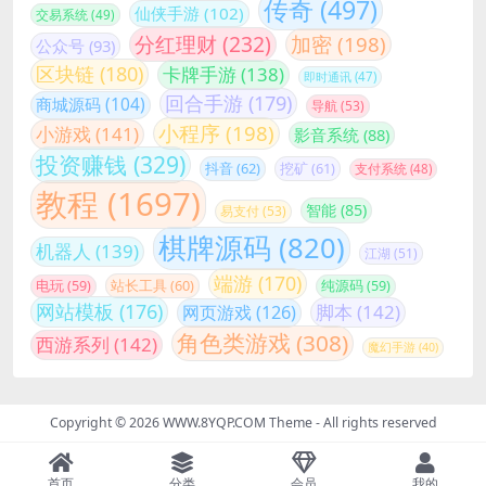
传奇
(497)
仙侠手游
(102)
交易系统
(49)
分红理财
(232)
加密
(198)
公众号
(93)
区块链
(180)
卡牌手游
(138)
即时通讯
(47)
回合手游
(179)
商城源码
(104)
导航
(53)
小程序
(198)
小游戏
(141)
影音系统
(88)
投资赚钱
(329)
抖音
(62)
挖矿
(61)
支付系统
(48)
教程
(1697)
智能
(85)
易支付
(53)
棋牌源码
(820)
机器人
(139)
江湖
(51)
端游
(170)
站长工具
(60)
电玩
(59)
纯源码
(59)
网站模板
(176)
脚本
(142)
网页游戏
(126)
角色类游戏
(308)
西游系列
(142)
魔幻手游
(40)
Copyright © 2026
WWW.8YQP.COM Theme
- All rights reserved
首页
分类
会员
我的