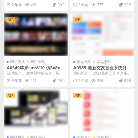
名片链接，URL缩短器，二维
享
接，URL缩短器，二维码和网络...
登录接口 梦想贩卖机升级版，变现
2 年前
459
99.9
2 年前
377
99.9
码
宝吸取了资源变现类...
VIP
VIP
网站模板
网站源码
整站代码
网站源码
A0349苹果cmsV10 仿8x8x
A0965-最新交友盲盒系统月老
视频图片小说源码 在线充值VI
加盟无限分站可封包app
源码简介： 文件包中附有火车头采
源码简介： 2024最新交友盲盒系
P会员 三级分销 推广 提现 在
集规则和搭建设置方法。这一点很
统，支持月老加盟无限分站，旨在
3 年前
411
99.9
2 年前
394
99.9
线
难得啊。这套源码某...
为用户提供一个充...
VIP
VIP
网站模板
网站源码
影视音乐
网站源码