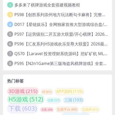
多多来了棋牌游戏全套搭建视频教程
2
P598【创胜系列崇州地方玩法断勾卡麻将】完整服务器组件+双端APP+授权机+通用视频教程
3
D017【星链娱乐】全网独家首推大型游戏综合盘/体育/PG/电竟/电玩大型综合体
4
P597【运营级别二开五游大联盟/开心棋牌】2026最新整理完整服务器组件+双端APP+完美AI机器人+超详细视频教程
5
P596【汇友系列H5游戏欢乐至尊大联盟】2026最新整理Linux系统最新组件+搭建教程
6
Q570【Laravel 投资理财系统源码】挖矿矿机 MLM分销 带后台
7
P595【N2n1Game第三版海盗风棋牌游戏】全套完整源码v8.0.0.1含android、ios、pc源码+布署文档+视频教程
8
热门标签
3D游戏
(215)
APP源码
(119)
AI
(61)
H5游戏
(512)
三国
(103)
Q萌
(57)
下载
(603)
交易平台
(66)
交易所
(61)
主机
(44)