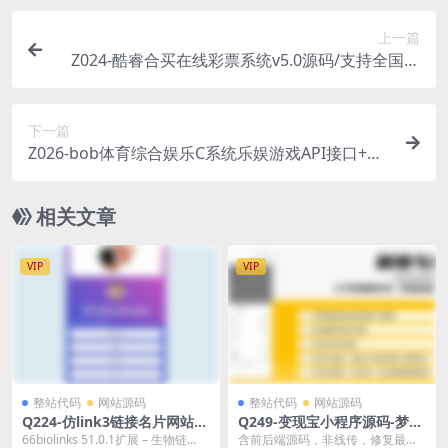
上一篇
Z024-酷睿合买在线彩票系统v5.0源码/支持全国竞
彩体彩福彩高频彩等60多个彩种+合买功能+封装ap
p
下一篇
Z026-bob体育综合娱乐C系统乐娱游戏API接口+搭
建教程
相关文章
VIP
VIP
整站代码
网站源码
整站代码
网站源码
Q224-仿link3链接名片网站源
Q249-变现宝小程序源码-梦想
码66biolinks 开心版 – 发布页
贩卖机升级版知识付费源码分
66biolinks 51.0.1扩展 – 生物链
含前后端源码，非线传，修复最新