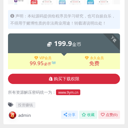
声明：本站源码提供给程序员学习研究，也可自娱自乐，
不得用于赌博性质的非法商业用途！转载请说明出处！
下载
199.9
金币
VIP会员
永久会员
99.95
免费
5折
金币
购买下载权限
所有资源解压密码统一为：
www.9ym.cn
投资赚钱
admin
分享
收藏
点赞(
0
)