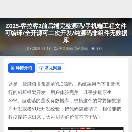
登录
Z025-客拉客2前后端完整源码/手机端工程文件
可编译/全开源可二次开发/纯源码非组件无数据
库
2024-12-18
波菜源码
网站源码
387
详情介绍
常见问题
这是一款颜值非常高的YLC源码，系统采用当下非常流
行的VUE框架开发，用户体验完美，几乎接近原生
APP。但遗憾的是没有数据库，想搞这个的需要懂数据
库开发或者VUE开发经验，把代码搞透彻了，相信能把
数据库还原出来，大神能弄好价值不下十W！