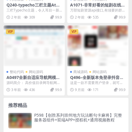
Q240-typecho三栏主题Atop
A1071-非常好看的短剧在线搜
os博客主题
源码
三栏Typecho主题，令人耳目一新
万部短剧资源api接口,有须要的群友
的配色风格，作者还为主题设置页
拿去研究。
2 年前
309
99.9
2 年前
535
99.9
面专门写了样式...
VIP
VIP
整站代码
网站源码
商城源码
网站源码
A0497全新自适应导航网模板
Q496–全新版本免登录抖音商
导航网系统源码 网址导航系统
城系统/H5商城源码/抖音快手
源码简介： 高价值目录网导航网整
这是一款不需要用户登录，就可以
源码 网址目录网系统源码
引流商城直播带货商城手机商
站源码 | 2999元价值，最新版本源
在网站直接下单购买商品的商城源
3 年前
436
99.9
9 月前
171
99.9
城快捷购物商城/已对接易支
码下载推荐...
码！ 有效解决了以往...
付/带视频搭建教程
推荐精品
P598【创胜系列崇州地方玩法断勾卡麻将】完整
服务器组件+双端APP+授权机+通用视频教程