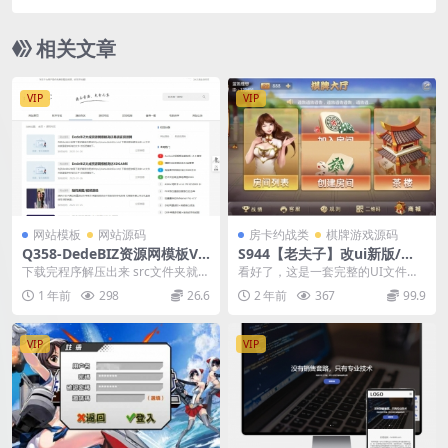
026整理复古服务端+昆仑山+不周山+蓬莱山+缥缈
大陆
相关文章
VIP
VIP
网站模板
网站源码
房卡约战类
棋牌游戏源码
Q358-DedeBIZ资源网模板V1.
S944【老夫子】改ui新版/大
0.0
厅数据包+双端APP
下载完程序解压出来 src文件夹就是
看好了，这是一套完整的UI文件，
程序所有的文件 然后把模板下载好
不是完整的系统文件，在已经搭建
1 年前
298
26.6
2 年前
367
99.9
解压出来直接...
了老夫子的基础上，...
VIP
VIP