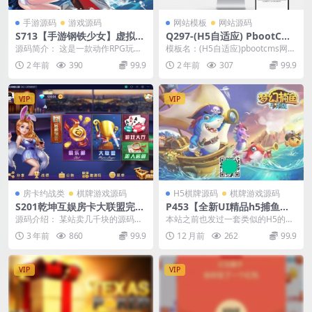
手游源码
游戏源码
网站模板
网站源码
S713【手游钢铁少女】虚拟机
Q297-(H5自适应) PbootCMS
镜像一键服务端+安卓客户端
网络科技类网站模板 – SEO优
源码简介： 这是一款动作RPG玩法
模板名：(H5自适应)pbootcms网站
+启动教程+数据修改等
化建站公司源码下载
的卡牌养成类游戏，游戏以战争为
建设网络科技类模板 SEO优化网络
2 年前
390
99.9
2 年前
307
99.9
题材，但是却有着...
建站...
VIP
VIP
房卡约战类
棋牌游戏源码
H5棋牌源码
棋牌游戏源码
S201乾坤互娱房卡大联盟完整
P453【全新UI精品h5捕鱼游
全套组件 带解密工具+视频教
戏】源码+文本教程
源码介绍： 某站卖几千块的源码，
本站之前也发过一套类似的H5的捕
程
里面文件非常齐全。共3款游戏：牛
鱼游戏源码，站长看了一下，和这
3 年前
860
99.9
12 月前
262
99.9
牛+三公+金花。...
套内核一样，UI有...
VIP
VIP