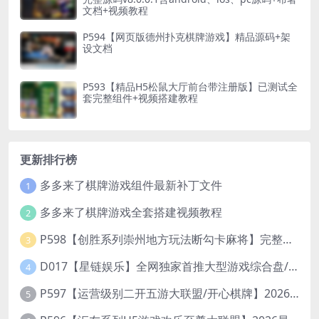
文档+视频教程
P594【网页版德州扑克棋牌游戏】精品源码+架
设文档
P593【精品H5松鼠大厅前台带注册版】已测试全
套完整组件+视频搭建教程
更新排行榜
多多来了棋牌游戏组件最新补丁文件
1
多多来了棋牌游戏全套搭建视频教程
2
P598【创胜系列崇州地方玩法断勾卡麻将】完整服务器组件+双端APP+授权机+通用视频教程
3
D017【星链娱乐】全网独家首推大型游戏综合盘/体育/PG/电竟/电玩大型综合体
4
P597【运营级别二开五游大联盟/开心棋牌】2026最新整理完整服务器组件+双端APP+完美AI机器人+超详细视频教程
5