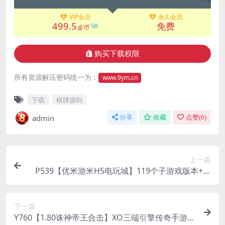
VIP会员
永久会员
499.5
免费
5折
金币
购买下载权限
所有资源解压密码统一为：
www.9ym.cn
下载
棋牌源码
admin
分享
收藏
点赞(
0
)
上一篇
P539【优米游米H5电玩城】119个子游戏版本+视
频搭建教程
下一篇
Y760【1.80诛神帝王合击】XO三端引擎传奇手游2