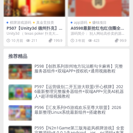
棋牌游戏源码
真金竞技类
app源码
赚钱项目
P507【Unity3d 德州扑克】
A0598最新抢红包红信圈全民
（texas poker）项目源码
推人脉资源共享平台+详细搭
Unity3d （ texas poker 扑克大
源码简介： 别人网站高价卖的源
建教程
师）客户端+服务器源码 纯源码...
码，站长在这里免费提供给群会员
10 月前
211
199.9
3 年前
423
99.9
研究，加入本站QQ群...
推荐精品
P598【创胜系列崇州地方玩法断勾卡麻将】完整
服务器组件+双端APP+授权机+通用视频教程
P597【运营级别二开五游大联盟/开心棋牌】202
6最新整理完整服务器组件+双端APP+完美AI机器
人+超详细视频教程
P596【汇友系列H5游戏欢乐至尊大联盟】2026
最新整理Linux系统最新组件+搭建教程
P595【N2n1Game第三版海盗风棋牌游戏】全套
完整源码v8.0.0.1含android、ios、pc源码+布署