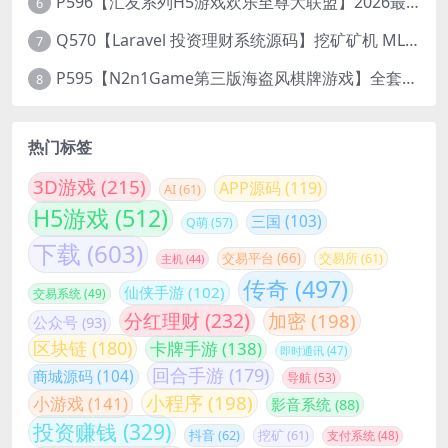
P596【汇友系列H5游戏欢乐至尊大联盟】2026最新整理Linux系统最新组件+搭建教程
6
Q570【Laravel 投资理财系统源码】挖矿矿机 MLM分销 带后台
7
P595【N2n1Game第三版海盗风棋牌游戏】全套完整源码v8.0.0.1含android、ios、pc源码+布署文档+视频教程
8
热门标签
3D游戏
(215)
APP源码
(119)
AI
(61)
H5游戏
(512)
三国
(103)
Q萌
(57)
下载
(603)
交易平台
(66)
交易所
(61)
主机
(44)
传奇
(497)
仙侠手游
(102)
交易系统
(49)
分红理财
(232)
加密
(198)
公众号
(93)
区块链
(180)
卡牌手游
(138)
即时通讯
(47)
回合手游
(179)
商城源码
(104)
导航
(53)
小程序
(198)
小游戏
(141)
影音系统
(88)
投资赚钱
(329)
抖音
(62)
挖矿
(61)
支付系统
(48)