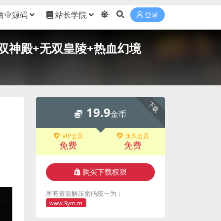
商业源码
站长学院
登录
+无双神殿+无双皇陵+热血幻境
下载
19.9
金币
VIP会员
永久会员
免费
免费
购买下载权限
所有资源解压密码统一为：
www.9ym.cn