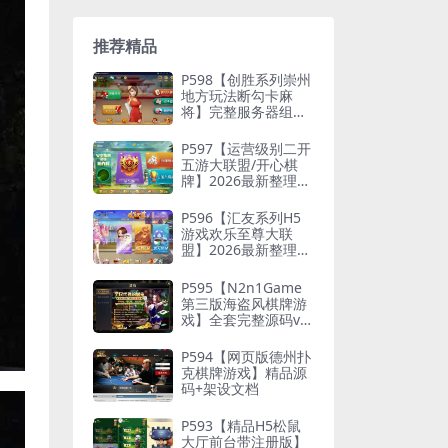
推荐精品
P598【创胜系列崇州
地方玩法断勾卡麻
将】完整服务器组件
+双端APP+授权机+通
用视频教程
P597【运营级别二开
五游大联盟/开心棋
牌】2026最新整理完
整服务器组件+双端A
PP+完美AI机器人+超
P596【汇友系列H5
详细视频教程
游戏欢乐至尊大联
盟】2026最新整理Li
nux系统最新组件+搭
建教程
P595【N2n1Game
第三版海盗风棋牌游
戏】全套完整源码v8.
0.0.1含android、io
s、pc源码+布署文档
P594【网页版德州扑
+视频教程
克棋牌游戏】精品源
码+架设文档
P593【精品H5松鼠
大厅前台带注册版】