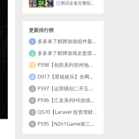
已测试全套完整组件
+视频搭建教程
更新排行榜
多多来了棋牌游戏组件最新补丁文件
1
多多来了棋牌游戏全套搭建视频教程
2
P598【创胜系列崇州地方玩法断勾卡麻将】完整服务器组件+双端APP+授权机+通用视频教程
3
D017【星链娱乐】全网独家首推大型游戏综合盘/体育/PG/电竟/电玩大型综合体
4
P597【运营级别二开五游大联盟/开心棋牌】2026最新整理完整服务器组件+双端APP+完美AI机器人+超详细视频教程
5
P596【汇友系列H5游戏欢乐至尊大联盟】2026最新整理Linux系统最新组件+搭建教程
6
Q570【Laravel 投资理财系统源码】挖矿矿机 MLM分销 带后台
7
P595【N2n1Game第三版海盗风棋牌游戏】全套完整源码v8.0.0.1含android、ios、pc源码+布署文档+视频教程
8