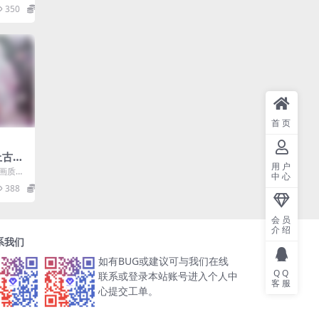
武侠网
时空的
350
99.9
.
码视频
-配套
品ID-
端
首页
上古情
用户
最终
清画质的
中心
3D仙
传统玩
388
99.9
nux
教程-
果IO
会员
介绍
系我们
如有BUG或建议可与我们在线
QQ
联系或登录本站账号进入个人中
客服
心提交工单。