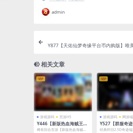
admin
Y877【天佑仙梦奇缘平台币内购版】唯美
手游2026最新整理Win系服务端+管理
授权后台+商城后台+安卓
相关文章
VIP
VIP
游戏源码
页游H5
游戏源码
网游端
Y446【新版热血海贼王】
Y527【群服奇迹
稀有回合页游2025最新整
版】经典怀旧2.
稀有回合页游【新版热血海贼
经典怀旧2.5D奇迹