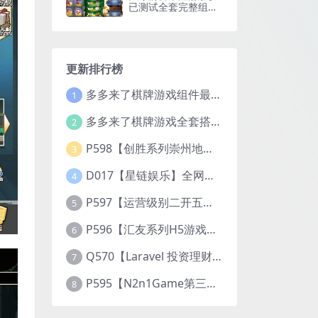
已测试全套完整组件
+视频搭建教程
更新排行榜
多多来了棋牌游戏组件最新补丁文件
1
多多来了棋牌游戏全套搭建视频教程
2
P598【创胜系列崇州地方玩法断勾卡麻将】完整服务器组件+双端APP+授权机+通用视频教程
3
D017【星链娱乐】全网独家首推大型游戏综合盘/体育/PG/电竟/电玩大型综合体
4
P597【运营级别二开五游大联盟/开心棋牌】2026最新整理完整服务器组件+双端APP+完美AI机器人+超详细视频教程
5
P596【汇友系列H5游戏欢乐至尊大联盟】2026最新整理Linux系统最新组件+搭建教程
6
Q570【Laravel 投资理财系统源码】挖矿矿机 MLM分销 带后台
7
P595【N2n1Game第三版海盗风棋牌游戏】全套完整源码v8.0.0.1含android、ios、pc源码+布署文档+视频教程
8