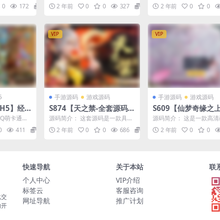
n一键即玩
码】经典3D横版闯关手游-
扮演3D类剧情大型
整理Win一键
德3.0-配套源码】站长推荐经典3
网络游戏开发运营商完美
0
172
19.9
2 年前
0
0
327
99.9
2 年前
0
0
D横版闯关手游-2...
里程碑式作品。本作采用..
+PC客户
打包Linux服务端源码视
游-Linux服务端源
频架设教程
架设教程-登入器注册
GM工具-GM命令-物
VIP
VIP
多开器-完整PC客户
5
手游源码
游戏源码
手游源码
游戏源码
H5】经
S874【天之禁-全套源码-
S609【仙梦奇缘之
闯关三网H
附带编译教程】3D仙侠手
缘假人完美版】推荐
典Q萌卡通剧
源码简介： 这套源码是一款具有
源码简介： 这是一款高
打包Lin
游-最新打包整理-全套源
商业端无BUG版大型
游-2024
唯美上古场景的仙侠风游戏。游
3D仙侠手游巨作，突破
0
411
99.9
2 年前
0
0
686
99.9
2 年前
0
0
戏源码由国内知名开发团...
法，即时战斗PK，轻功...
视频架设教
码-编译教程
侠角色扮演类手游-Li
台
手工服务端源码视频
完善CDK后台工具-苹
S安卓双端版本
快速导航
关于本站
联
个人中心
VIP介绍
标签云
客服咨询
载交
网址导航
推广计划
的开