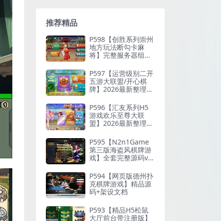
推荐精品
P598【创胜系列崇州
地方玩法断勾卡麻
将】完整服务器组件
+双端APP+授权机+通
用视频教程
P597【运营级别二开
五游大联盟/开心棋
牌】2026最新整理完
整服务器组件+双端A
PP+完美AI机器人+超
P596【汇友系列H5
详细视频教程
游戏欢乐至尊大联
盟】2026最新整理Li
nux系统最新组件+搭
建教程
P595【N2n1Game
第三版海盗风棋牌游
戏】全套完整源码v8.
0.0.1含android、io
s、pc源码+布署文档
P594【网页版德州扑
+视频教程
克棋牌游戏】精品源
码+架设文档
P593【精品H5松鼠
大厅前台带注册版】