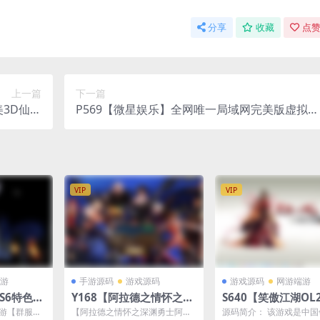
分享
收藏
点赞
上一篇
下一篇
3D仙侠
P569【微星娱乐】全网唯一局域网完美版虚拟机
后台+GM
一键端+搭建教程
苹果双端
VIP
VIP
游
手游源码
游戏源码
游戏源码
网游端游
S6特色
Y168【阿拉德之情怀之深
S640【笑傲江湖OL
5D奇迹端
渊勇士阿拉德3.0+配套源
极完善修复版】经典
端游【群服奇
【阿拉德之情怀之深渊勇士阿拉
源码简介： 该游戏是中