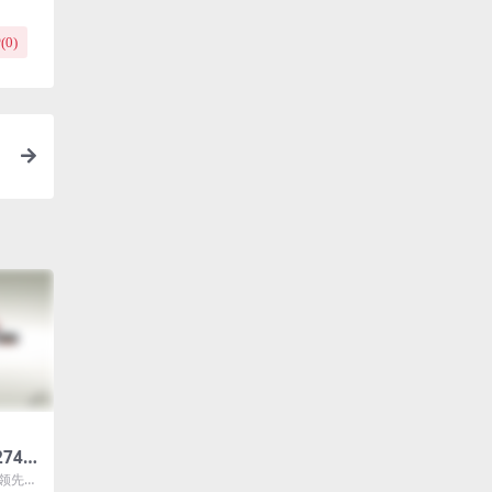
(
0
)
274终
角色
国领先的