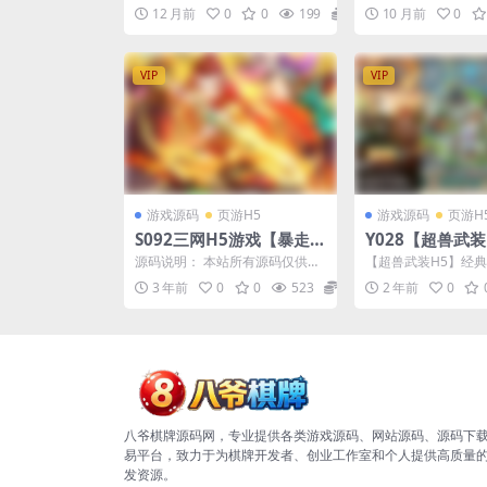
理单机一键即玩镜像端+Li
游2025整理Wi
王】2025最新整理单机一键即玩
迹S6特色版】2025
12 月前
0
0
199
19.9
10 月前
0
镜像端+Linux手工...
即玩服务端+...
nux手工服务端+GM工具
服务端+网页注册
+全物品ID+详细外网搭建
端+教程
教程
VIP
VIP
游戏源码
页游H5
游戏源码
页游H
S092三网H5游戏【暴走
Y028【超兽武装
西游H5】最新整理Win半
典Q萌卡通剧情
源码说明： 本站所有源码仅供本
【超兽武装H5】经
手工服务端+CDK后台
5全网通手游-最新
站会员群友们学习研究之用，请
情闯关三网H5全网通手
3 年前
0
0
523
99.9
2 年前
0
勿转售商用或者其他违法...
年10月17日最...
ux服务端源码
程-多功能GM后
八爷棋牌源码网，专业提供各类游戏源码、网站源码、源码下
易平台，致力于为棋牌开发者、创业工作室和个人提供高质量
发资源。