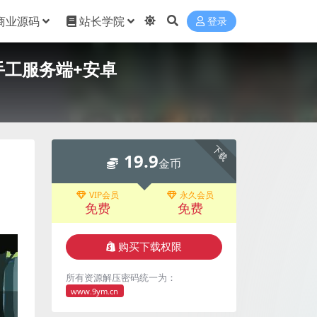
商业源码
站长学院
登录
x手工服务端+安卓
下载
19.9
金币
VIP会员
永久会员
免费
免费
购买下载权限
所有资源解压密码统一为：
www.9ym.cn