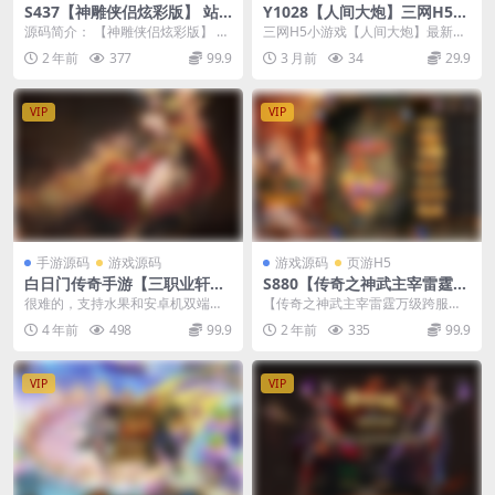
S437【神雕侠侣炫彩版】 站
Y1028【人间大炮】三网H5小
长典藏武侠风角色扮演类回合
游戏2026最新整理Linux手工
源码简介： 【神雕侠侣炫彩版】 站
三网H5小游戏【人间大炮】最新整
手游源码
服务端+安卓
长典藏武侠风角色扮演类回合手游-
理Linux手工服务端+安卓
2 年前
377
99.9
3 月前
34
29.9
最新打包Lin...
VIP
VIP
手游源码
游戏源码
游戏源码
页游H5
白日门传奇手游【三职业轩辕
S880【传奇之神武主宰雷霆万
传奇铭文修复端】Win一键服
级跨服版】三网H5全网通传奇
很难的，支持水果和安卓机双端。
【传奇之神武主宰雷霆万级跨服
务端+GM后台+安卓水果双端
手游-最新打包Linux服务端源
当然了，app须要进行反向编译。
版】站长推荐三网H5全网通传奇手
4 年前
498
99.9
2 年前
335
99.9
码视频架设教程-多功能GM网
搭建起来也是一个大...
游-2024年8月1...
页后台
VIP
VIP