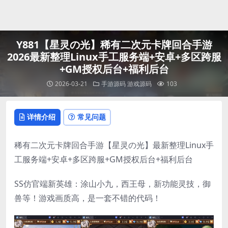
登录
Y881【星灵の光】稀有二次元卡牌回合手游
2026最新整理Linux手工服务端+安卓+多区跨服
+GM授权后台+福利后台
2026-03-21
手游源码
游戏源码
103
详情介绍
常见问题
稀有二次元卡牌回合手游【星灵の光】最新整理Linux手
工服务端+安卓+多区跨服+GM授权后台+福利后台
SS仿官端新英雄：涂山小九，西王母，新功能灵技，御
兽等！游戏画质高，是一套不错的代码！