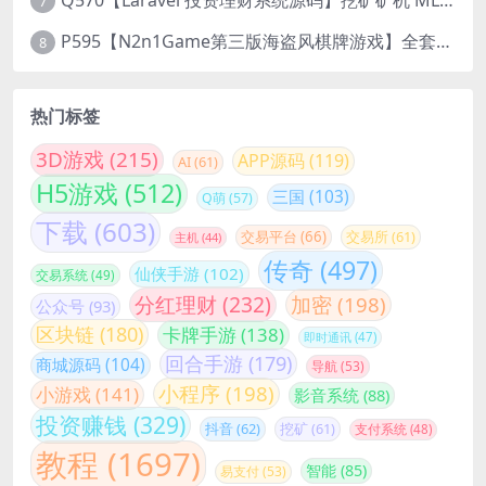
Q570【Laravel 投资理财系统源码】挖矿矿机 MLM分销 带后台
7
P595【N2n1Game第三版海盗风棋牌游戏】全套完整源码v8.0.0.1含android、ios、pc源码+布署文档+视频教程
8
热门标签
3D游戏
(215)
APP源码
(119)
AI
(61)
H5游戏
(512)
三国
(103)
Q萌
(57)
下载
(603)
交易平台
(66)
交易所
(61)
主机
(44)
传奇
(497)
仙侠手游
(102)
交易系统
(49)
分红理财
(232)
加密
(198)
公众号
(93)
区块链
(180)
卡牌手游
(138)
即时通讯
(47)
回合手游
(179)
商城源码
(104)
导航
(53)
小程序
(198)
小游戏
(141)
影音系统
(88)
投资赚钱
(329)
抖音
(62)
挖矿
(61)
支付系统
(48)
教程
(1697)
智能
(85)
易支付
(53)