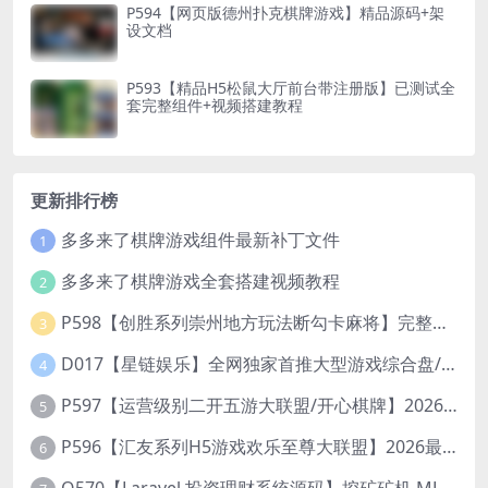
P594【网页版德州扑克棋牌游戏】精品源码+架
设文档
P593【精品H5松鼠大厅前台带注册版】已测试全
套完整组件+视频搭建教程
更新排行榜
多多来了棋牌游戏组件最新补丁文件
1
多多来了棋牌游戏全套搭建视频教程
2
P598【创胜系列崇州地方玩法断勾卡麻将】完整服务器组件+双端APP+授权机+通用视频教程
3
D017【星链娱乐】全网独家首推大型游戏综合盘/体育/PG/电竟/电玩大型综合体
4
P597【运营级别二开五游大联盟/开心棋牌】2026最新整理完整服务器组件+双端APP+完美AI机器人+超详细视频教程
5
P596【汇友系列H5游戏欢乐至尊大联盟】2026最新整理Linux系统最新组件+搭建教程
6