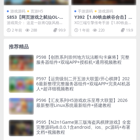
游戏源码
页游H5
手游源码
游戏源码
S853【网页游戏之弑仙OL-天
Y392【1.80铁血峡谷合击】X
乾】典藏版仙侠剧情角色扮演
O三端引擎传奇手游2025整理
游戏简介： 这是一款将Q版风格演
XO三端引擎传奇手游【1.80铁血峡
类网页游戏-最新打包Wn服务
特色服务端+LOL召唤师峡谷
绎得淋漓尽致,画面梦幻,令人如痴如
谷合击】2025整理特色服务端+LOL
2 年前
288
99.9
1 年前
220
19.9
端源码视频架设教程-GM工具-
+冥海龙岛+僵尸村落+黑暗之
醉的仙侠页游 ...
召唤师...
详细外网教程
城
推荐精品
P598【创胜系列崇州地方玩法断勾卡麻将】完整
服务器组件+双端APP+授权机+通用视频教程
P597【运营级别二开五游大联盟/开心棋牌】202
6最新整理完整服务器组件+双端APP+完美AI机器
人+超详细视频教程
P596【汇友系列H5游戏欢乐至尊大联盟】2026
最新整理Linux系统最新组件+搭建教程
P595【N2n1Game第三版海盗风棋牌游戏】全套
完整源码v8.0.0.1含android、ios、pc源码+布署
文档+视频教程