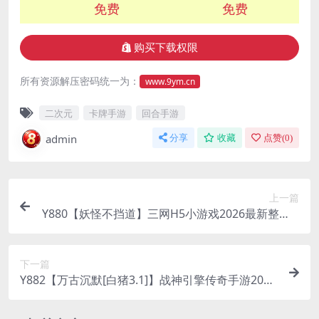
免费
免费
购买下载权限
所有资源解压密码统一为：
www.9ym.cn
二次元
卡牌手游
回合手游
admin
分享
收藏
点赞(
0
)
上一篇
Y880【妖怪不挡道】三网H5小游戏2026最新整理Li
nux手工服务端+安卓
下一篇
Y882【万古沉默[白猪3.1]】战神引擎传奇手游2026
最新整理Win系特色端+安卓苹果双端+GM授权物品
后台