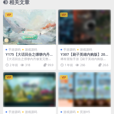
相关文章
VIP
VIP
手游源码
游戏源码
手游源码
游戏源码
Y175【大话回合之缥缈内丹修
Y307【刷子英雄内购版】202
复完整版】最新引擎大话回合
5最新稀有暗黑风格冒险手游
【大话回合之缥缈内丹修复完整
稀有冒险手游【刷子英雄内购版】2
剧情闯关手游-最新打包Linux
WIN系服务端+完整教程
版】站长推荐采用最新引擎大话回
025年3月20日最新整理WIN系服务
2 年前
318
99.9
1 年前
266
26.6
服务端源码视频架设教程-GM
合剧情闯关手游-202...
端+教程 ...
总运营管理后台-安卓苹果IOS
双端版本
VIP
VIP
手游源码
游戏源码
游戏源码
页游H5