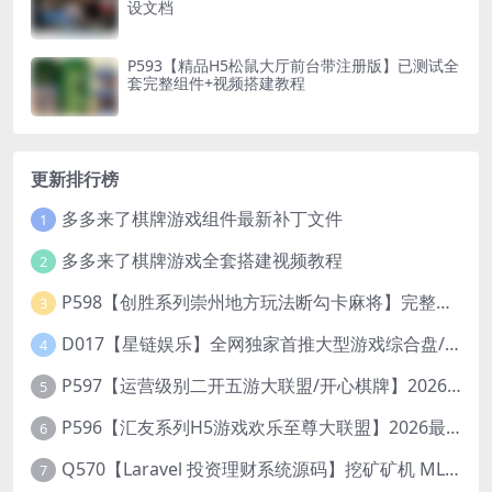
设文档
P593【精品H5松鼠大厅前台带注册版】已测试全
套完整组件+视频搭建教程
更新排行榜
多多来了棋牌游戏组件最新补丁文件
1
多多来了棋牌游戏全套搭建视频教程
2
P598【创胜系列崇州地方玩法断勾卡麻将】完整服务器组件+双端APP+授权机+通用视频教程
3
D017【星链娱乐】全网独家首推大型游戏综合盘/体育/PG/电竟/电玩大型综合体
4
P597【运营级别二开五游大联盟/开心棋牌】2026最新整理完整服务器组件+双端APP+完美AI机器人+超详细视频教程
5
P596【汇友系列H5游戏欢乐至尊大联盟】2026最新整理Linux系统最新组件+搭建教程
6
Q570【Laravel 投资理财系统源码】挖矿矿机 MLM分销 带后台
7