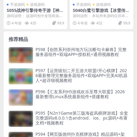
手游源码
游戏源码
手游源码
游戏源码
S055战神引擎传奇手游【神皇
S040白鹭引擎游戏【冰雪传奇
传说】2022整理win半手工服
高爆版】2022整理Linux手工
源码说明： 该源码包中发现有病
源码说明： 本站所有源码仅供本站
务端+充值后台+双端
服务端+GM后台
毒，已删除掉了，如果群友在该源
会员群友们学习研究之用，请勿转
4 年前
435
99.9
4 年前
452
99.9
码测试过程中发现不完...
售商用或者其他违法...
推荐精品
P598【创胜系列崇州地方玩法断勾卡麻将】完整
服务器组件+双端APP+授权机+通用视频教程
P597【运营级别二开五游大联盟/开心棋牌】202
6最新整理完整服务器组件+双端APP+完美AI机器
人+超详细视频教程
P596【汇友系列H5游戏欢乐至尊大联盟】2026
最新整理Linux系统最新组件+搭建教程
P595【N2n1Game第三版海盗风棋牌游戏】全套
完整源码v8.0.0.1含android、ios、pc源码+布署
文档+视频教程
P594【网页版德州扑克棋牌游戏】精品源码+架