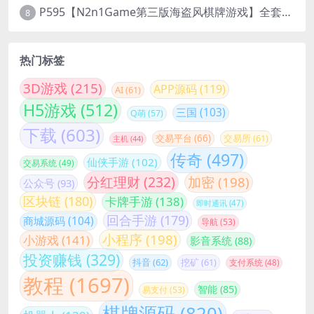
P595【N2n1Game第三版海盗风棋牌游戏】全套完整源码v8.0.0.1含android、ios、pc源码+布署文档+视频教程
8
热门标签
3D游戏
(215)
APP源码
(119)
AI
(61)
H5游戏
(512)
三国
(103)
Q萌
(57)
下载
(603)
交易平台
(66)
交易所
(61)
主机
(44)
传奇
(497)
仙侠手游
(102)
交易系统
(49)
分红理财
(232)
加密
(198)
公众号
(93)
区块链
(180)
卡牌手游
(138)
即时通讯
(47)
回合手游
(179)
商城源码
(104)
导航
(53)
小程序
(198)
小游戏
(141)
影音系统
(88)
投资赚钱
(329)
抖音
(62)
挖矿
(61)
支付系统
(48)
教程
(1697)
智能
(85)
易支付
(53)
棋牌源码
(820)