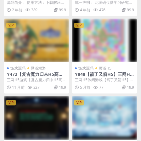
新单机一键端/带新车游侠v1/
版本】2022整理Linux手工服
源码简介： 使用方法：下载解压缩
统一声明： 此源码仅供学习研究之
无需联网即可游玩/亲测可运行
务端+GM后台
后运行“Launcher.exe”，点击第一
用，请勿商用或者其他违法用途，
2 年前
389
99.9
4 年前
476
99.9
个按...
产生其他后果与本站...
VIP
VIP
游戏源码
网游端游
游戏源码
页游H5
Y472【复古魔力归来H5高爆
Y848【箭了又箭H5】三网H5
精修第二季】三网H5游戏202
休闲游戏2026最新整理WIN系
三网H5游戏【复古魔力归来H5高爆
三网H5休闲游戏【箭了又箭H5】2
5最新整理单机一键即玩镜像
服务端+Linux手工服务端+教
精修第二季】2025最新整理单机一
026最新整理WIN系服务端+Linux
11 月前
227
19.9
5 月前
77
19.9
端+Linux手工服务端+管理后
程
键即玩镜像端...
手工服...
台+GM后台+教程
VIP
VIP