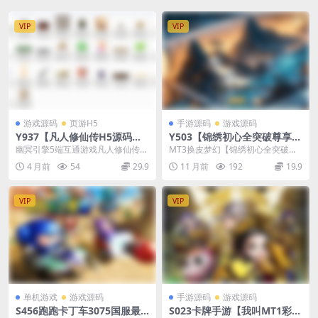
VIP
VIP
游戏源码
页游H5
手游源码
游戏源码
Y937【凡人修仙传H5源码】
Y503【锦绣初心全突破尊享挂
幽冥引擎5端互通/前后端纯源
机版】MT3换皮梦幻2025最新
幽冥引擎5端互通游戏凡人修仙传H
MT3换皮梦幻【锦绣初心全突破尊
码+策划文档
整理单机一键即玩镜像服务端
5源码 前端采用cocos Creator3.8...
享挂机版】2025最新整理单机一键
4 月前
54
29.9
11 月前
192
19.9
+Linux手工服务端+源码+新版
即玩镜像服务端...
管理后台+详细搭建教程
VIP
VIP
单机游戏
游戏源码
手游源码
游戏源码
S456跑跑卡丁车3075国服最
S023卡牌手游【我叫MT1彩卡