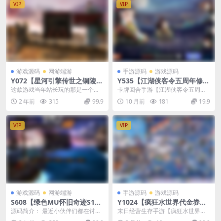
VIP
VIP
游戏源码
网游端游
手游源码
游戏源码
Y072【星河引擎传世之铜陵传
Y535【江湖侠客令五周年修复
世无限制仿官版】星河引擎特
优化版】卡牌回合手游2025最
这款游戏当年站长玩的那是一个天
卡牌回合手游【江湖侠客令五周年
色四职业传奇端游-Win服务端
新整理Win一键服务端+管理
昏地暗，一有时间就泡到网吧玩，
修复优化版】2025最新整理Win一
2 年前
315
99.9
10 月前
181
19.9
源码视频架设教程-配套全套补
后台+GM授权后台+教程
在游戏中还认识了一个...
键服务端+管理...
丁登入器
VIP
VIP
游戏源码
网游端游
手游源码
游戏源码
S608【绿色MU怀旧奇迹S18-
Y1024【疯狂水世界代金券内
2】怀旧2.5D奇迹角色扮演类
购版】末日经营生存手游2026
源码简介： 最近小伙伴们都在讨论
末日经营生存手游【疯狂水世界代
剧情端游-Win服务端源码视频
最新整理Linux手工端+加解密
一个神秘端——奇迹MuS18-2-2。
金券内购版】最新整理Linux手工端