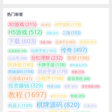
热门标签
3D游戏
(215)
APP源码
(119)
AI
(61)
H5游戏
(512)
三国
(103)
Q萌
(57)
下载
(603)
交易平台
(66)
交易所
(61)
主机
(44)
传奇
(497)
仙侠手游
(102)
交易系统
(49)
分红理财
(232)
加密
(198)
公众号
(93)
区块链
(180)
卡牌手游
(138)
即时通讯
(47)
回合手游
(179)
商城源码
(104)
导航
(53)
小程序
(198)
小游戏
(141)
影音系统
(88)
投资赚钱
(329)
抖音
(62)
挖矿
(61)
支付系统
(48)
教程
(1697)
智能
(85)
易支付
(53)
棋牌源码
(820)
机器人
(139)
江湖
(51)