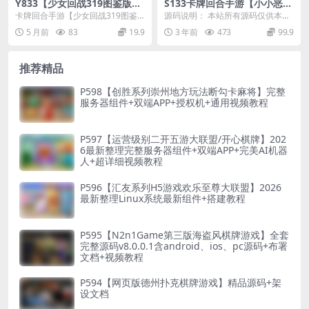
Y833【少女回战319图鉴版】
S133卡牌回合手游【小小恶
卡牌回合手游2026最新整理Li
魔】最新整理Linux手工服务
卡牌回合手游【少女回战319图鉴
源码说明： 本站所有源码仅供本站
nux手工服务端+lua加解密工
端+CDK授权后台+视频教程
版】新整理Linux手工服务端+lua加
会员群友们学习研究之用，请勿转
5 月前
83
19.9
3 年前
473
99.9
具+网页注册+GM管理后台+G
解密工具...
售商用或者其他违法...
M授权后台+安卓苹果双端
推荐精品
P598【创胜系列崇州地方玩法断勾卡麻将】完整
服务器组件+双端APP+授权机+通用视频教程
P597【运营级别二开五游大联盟/开心棋牌】202
6最新整理完整服务器组件+双端APP+完美AI机器
人+超详细视频教程
P596【汇友系列H5游戏欢乐至尊大联盟】2026
最新整理Linux系统最新组件+搭建教程
P595【N2n1Game第三版海盗风棋牌游戏】全套
完整源码v8.0.0.1含android、ios、pc源码+布署
文档+视频教程
P594【网页版德州扑克棋牌游戏】精品源码+架
设文档