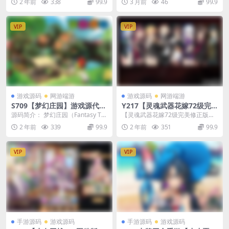
2 年前
338
99.9
3 月前
46
99.9
架设教程-网页注册-MU编辑
工具+管理后台+CDK授权后台
据说这玩意...
+加解密工具+...
器-完整PC客户端-配套GM工
+安卓苹果双端
具
VIP
VIP
游戏源码
网游端游
游戏源码
网游端游
S709【梦幻庄园】游戏源代
Y217【灵魂武器花嫁72级完
码/魔幻为主题的经营类手游源
美修正版】Win服务端源码
源码简介： 梦幻庄园（Fantasy To
【灵魂武器花嫁72级完美修正版】
码
+视频架设教程+修改工具+详
wn）是一款商业游戏，它的主题在
站长推荐典藏韩版动漫3DRPG游戏-
2 年前
339
99.9
2 年前
351
99.9
细外网教程+完整PC汉化客户
安卓平...
2025年2...
端 – 站长推荐典藏韩版动漫3D
RPG游戏
VIP
VIP
手游源码
游戏源码
手游源码
游戏源码