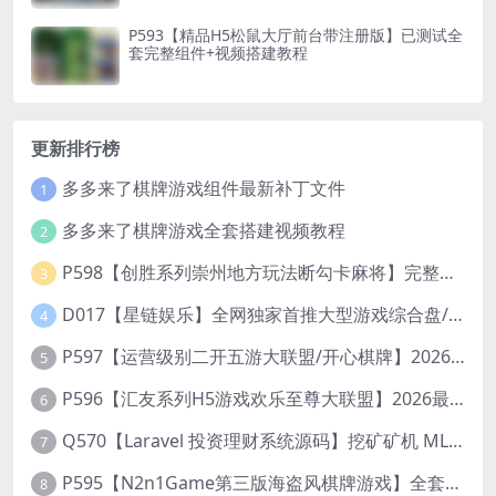
P593【精品H5松鼠大厅前台带注册版】已测试全
套完整组件+视频搭建教程
更新排行榜
多多来了棋牌游戏组件最新补丁文件
1
多多来了棋牌游戏全套搭建视频教程
2
P598【创胜系列崇州地方玩法断勾卡麻将】完整服务器组件+双端APP+授权机+通用视频教程
3
D017【星链娱乐】全网独家首推大型游戏综合盘/体育/PG/电竟/电玩大型综合体
4
P597【运营级别二开五游大联盟/开心棋牌】2026最新整理完整服务器组件+双端APP+完美AI机器人+超详细视频教程
5
P596【汇友系列H5游戏欢乐至尊大联盟】2026最新整理Linux系统最新组件+搭建教程
6
Q570【Laravel 投资理财系统源码】挖矿矿机 MLM分销 带后台
7
P595【N2n1Game第三版海盗风棋牌游戏】全套完整源码v8.0.0.1含android、ios、pc源码+布署文档+视频教程
8