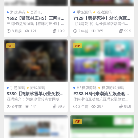
游戏源码
页游H5
手游源码
游戏源码
Y692【猫咪村庄H5】三网H5
Y129【我是死神】站长典藏版
益智游戏2025最新整理WIN系
动漫卡通卡牌回合手游-最新打
三网H5益智游戏【猫咪村庄H5】2
【我是死神】站长典藏版动漫卡通
服务端+Linux手工服务端+教
包Win服务端源码视频架设教
025最新整理WIN系服务端+Linux
卡牌回合手游-2024年12月7日最新
8 月前
121
19.9
2 年前
365
99.9
程
程-完善GM后台工具
手工服...
打包Win服...
VIP
VIP
手游源码
游戏源码
H5棋牌源码
棋牌游戏源码
S330【鸿蒙冰雪单职业免授权
P238-H5闲来潮汕互娱全套源
版】战神引擎传奇手游最新整
码含H5潮汕麻将+H5葫芦鱼+
源码简介： 鸿蒙冰雪传奇官网版是
休闲潮汕互动娱乐源码安装教程：
理Win半手工服务端+充值后
H5牛牛+H5牌九+H5金.花+架
一款拥有精美画风的冰雪传奇手
服务器linux centos7 首先安装环
3 年前
444
99.9
2 年前
297
99.9
台
设教程
游。这款游戏吸引了许...
境...
VIP