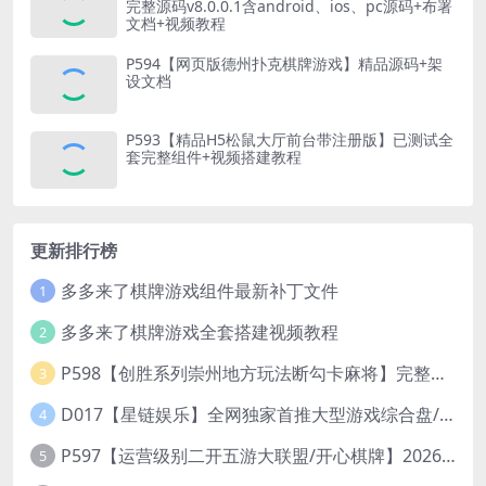
完整源码v8.0.0.1含android、ios、pc源码+布署
文档+视频教程
P594【网页版德州扑克棋牌游戏】精品源码+架
设文档
P593【精品H5松鼠大厅前台带注册版】已测试全
套完整组件+视频搭建教程
更新排行榜
多多来了棋牌游戏组件最新补丁文件
1
多多来了棋牌游戏全套搭建视频教程
2
P598【创胜系列崇州地方玩法断勾卡麻将】完整服务器组件+双端APP+授权机+通用视频教程
3
D017【星链娱乐】全网独家首推大型游戏综合盘/体育/PG/电竟/电玩大型综合体
4
P597【运营级别二开五游大联盟/开心棋牌】2026最新整理完整服务器组件+双端APP+完美AI机器人+超详细视频教程
5