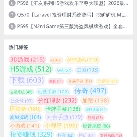
P596【汇友系列H5游戏欢乐至尊大联盟】2026最新整理Linux系统最新组件+搭建教程
6
Q570【Laravel 投资理财系统源码】挖矿矿机 MLM分销 带后台
7
P595【N2n1Game第三版海盗风棋牌游戏】全套完整源码v8.0.0.1含android、ios、pc源码+布署文档+视频教程
8
热门标签
3D游戏
(215)
APP源码
(119)
AI
(61)
H5游戏
(512)
三国
(103)
Q萌
(57)
下载
(603)
交易平台
(66)
交易所
(61)
主机
(44)
传奇
(497)
仙侠手游
(102)
交易系统
(49)
分红理财
(232)
加密
(198)
公众号
(93)
区块链
(180)
卡牌手游
(138)
即时通讯
(47)
回合手游
(179)
商城源码
(104)
导航
(53)
小程序
(198)
小游戏
(141)
影音系统
(88)
投资赚钱
(329)
抖音
(62)
挖矿
(61)
支付系统
(48)