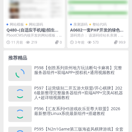
网站模板
网站源码
亲测源码
整站代码
Q480–(自适应手机端)招生考
A0602一套PHP开发的绿色风
试网站模板 新闻资讯博客网站
格域名销售管理系统网站源码/
PbootCMS内核开发的网站模板，
源码简介： 该源码经站长亲测，功
源码下载
自适应电脑+手机端
该模板适用于招生考试网站、新闻
能使用简单，不复杂，一般站长手
11 月前
219
0
3 年前
573
99.9
资讯网站等企业...
头都会有多余的空闲...
推荐精品
P598【创胜系列崇州地方玩法断勾卡麻将】完整
服务器组件+双端APP+授权机+通用视频教程
P597【运营级别二开五游大联盟/开心棋牌】202
6最新整理完整服务器组件+双端APP+完美AI机器
人+超详细视频教程
P596【汇友系列H5游戏欢乐至尊大联盟】2026
最新整理Linux系统最新组件+搭建教程
P595【N2n1Game第三版海盗风棋牌游戏】全套