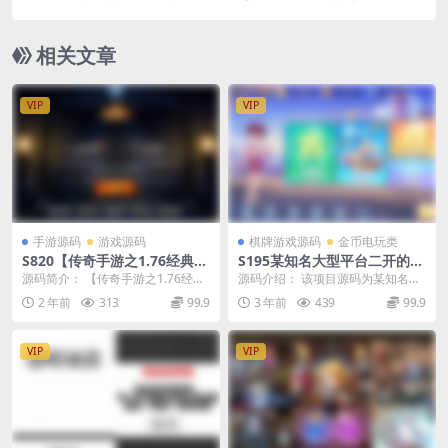
球手游2026最新整理LInux手工服务端+安卓+本地
验证+多功能GM后台
相关文章
VIP
VIP
手游源码
游戏源码
棋牌游戏源码
金币电玩类
S820【传奇手游之1.76经典传
S195某知名大型平台二开的游
奇强化月卡版[白猪3]插件版】
戏全套完整组件+双端齐全
源码简介： 【传奇手游之1.76经典
源码介绍： 该项目源码为某知名大
三职业特色战神引擎传奇手游-
传奇强化月卡版[白猪3]插件版】经
型平台二开的，站长有幸拿到了一
2 年前
313
99.9
3 年前
439
99.9
Win服务端源码视频架设教程
典三职业特...
套。因为功能多，功...
VIP
VIP