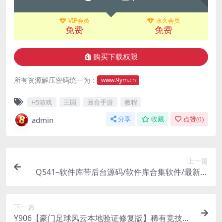
VIP会员
永久会员
免费
免费
购买下载权限
所有资源解压密码统一为：
www.9ym.cn
H5游戏
三国
回合手游
教程
admin
分享
收藏
点赞(
0
)
上一篇
Q541–软件库带后台源码/软件库合集软件/最新软
件库app源码
下一篇
Y906【豪门足球风云本地验证修复版】稀有竞技足