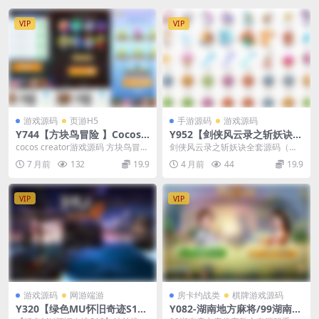
VIP
VIP
游戏源码
页游H5
手游源码
游戏源码
Y744【方块鸟冒险 】Cocos
Y952【剑侠风云录之斩妖诀】
Creator 2.x 源码下载 | 超好
全套源码/前后端完整源码配套
cocos creator游戏源码 方块鸟冒险
剑侠风云录之斩妖诀全套源码（前
玩休闲游戏开发模板
游戏策划文档
2.x 好玩的休闲游戏
端源码+后端源码+策划文档） 可以
7 月前
132
19.9
4 月前
44
19.9
搜“剑侠风云录之...
VIP
VIP
游戏源码
网游端游
房卡约战类
棋牌游戏源码
Y320【绿色MU怀旧奇迹S1
Y082-湖南地方麻将/99湖南房