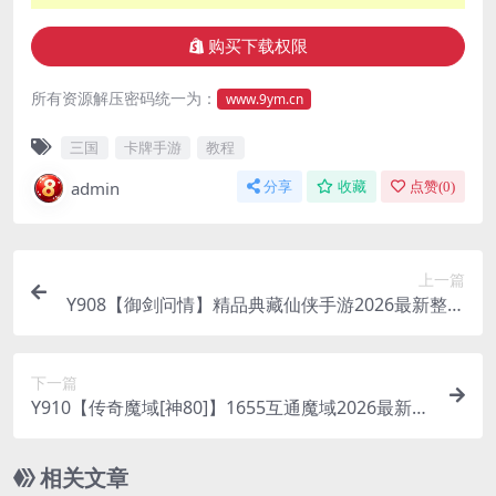
购买下载权限
所有资源解压密码统一为：
www.9ym.cn
三国
卡牌手游
教程
admin
分享
收藏
点赞(
0
)
上一篇
Y908【御剑问情】精品典藏仙侠手游2026最新整理
Linux手工服务端+GM授权后台+视频教程
下一篇
Y910【传奇魔域[神80]】1655互通魔域2026最新整
理Win系半手工服务端+本地验证+本地注册+安卓
相关文章