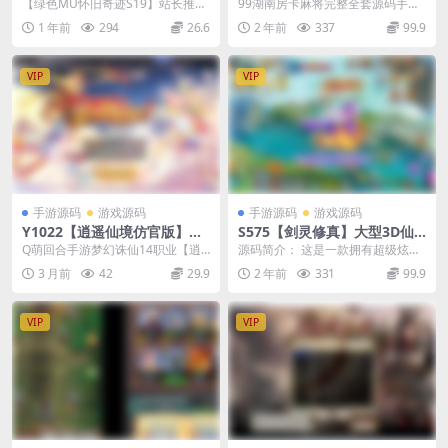
9】2.5D奇迹角色扮演类剧情
卡麻将全套完整源码手机端
【绿色MU怀旧奇迹S19】站长推荐
99湖南房卡麻将完整全套源码手机
端游-最新打包Win服务端源码
+服务器端+网站后台
怀旧2.5D奇迹角色扮演类剧情端游-
端服务器网站后台/服务器与内核通
1 年前
294
26.6
2 年前
337
99.9
视频架设教程-完整PC客户端-
2025年...
信源码，编译使用...
配套GM工具
VIP
VIP
手游源码
游戏源码
手游源码
游戏源码
Y1022【逍遥仙境仿官版】Q
S575【剑灵修真】大型3D仙
萌回合手游梦幻诛仙14职业20
侠动作角色扮演类手游Linux
Q萌回合手游梦幻诛仙14职业【逍
源码简介： 这是一款拥有超级炫酷
26最新整理Linux手工服务端
手工服务端源码教程+二区跨
遥仙境仿官版】最新整理Linux手工
时装类型的，中的激情大战，还有
3 月前
42
29.9
2 年前
331
99.9
+本地注册验证+安卓苹果双端
服+完善GM授权物品后台+苹
服务端+本地...
即时性的社交功能，...
+GM后台
果安卓双端
VIP
VIP