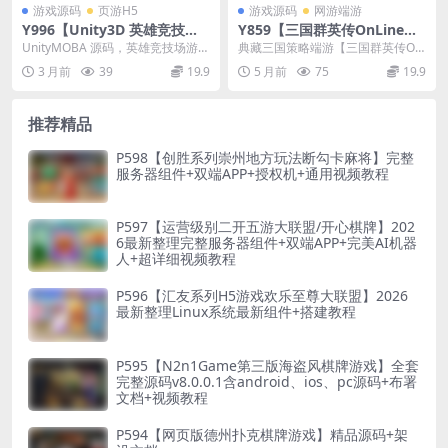
游戏源码
页游H5
游戏源码
网游端游
Y996【Unity3D 英雄竞技
Y859【三国群英传OnLine奉
场】MOBA 手游源码跨平台安
先6职业V24】典藏三国策略端
UnityMOBA 源码，英雄竞技场游
典藏三国策略端游【三国群英传On
卓 iOSH5 多人对战游戏完整
游2026最新 | Win一键服务端
戏，多人对战手游，跨平台游戏工
Line奉先6职业V24】2026最新整理
3 月前
39
19.9
5 月前
75
19.9
工程
+GM工具+PC客户端+教程
程，安卓 i...
Win...
推荐精品
P598【创胜系列崇州地方玩法断勾卡麻将】完整
服务器组件+双端APP+授权机+通用视频教程
P597【运营级别二开五游大联盟/开心棋牌】202
6最新整理完整服务器组件+双端APP+完美AI机器
人+超详细视频教程
P596【汇友系列H5游戏欢乐至尊大联盟】2026
最新整理Linux系统最新组件+搭建教程
P595【N2n1Game第三版海盗风棋牌游戏】全套
完整源码v8.0.0.1含android、ios、pc源码+布署
文档+视频教程
P594【网页版德州扑克棋牌游戏】精品源码+架