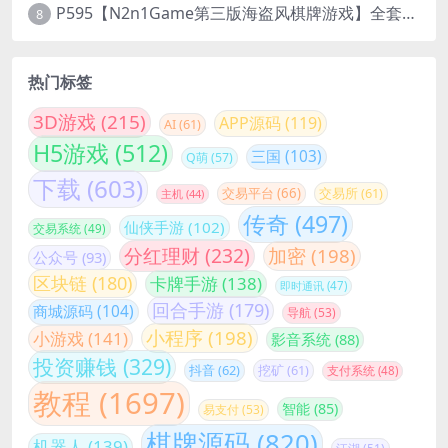
P595【N2n1Game第三版海盗风棋牌游戏】全套完整源码v8.0.0.1含android、ios、pc源码+布署文档+视频教程
8
热门标签
3D游戏
(215)
APP源码
(119)
AI
(61)
H5游戏
(512)
三国
(103)
Q萌
(57)
下载
(603)
交易平台
(66)
交易所
(61)
主机
(44)
传奇
(497)
仙侠手游
(102)
交易系统
(49)
分红理财
(232)
加密
(198)
公众号
(93)
区块链
(180)
卡牌手游
(138)
即时通讯
(47)
回合手游
(179)
商城源码
(104)
导航
(53)
小程序
(198)
小游戏
(141)
影音系统
(88)
投资赚钱
(329)
抖音
(62)
挖矿
(61)
支付系统
(48)
教程
(1697)
智能
(85)
易支付
(53)
棋牌源码
(820)
机器人
(139)
江湖
(51)