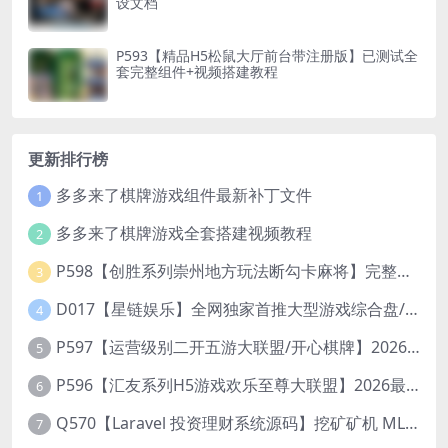
设文档
P593【精品H5松鼠大厅前台带注册版】已测试全
套完整组件+视频搭建教程
更新排行榜
多多来了棋牌游戏组件最新补丁文件
1
多多来了棋牌游戏全套搭建视频教程
2
P598【创胜系列崇州地方玩法断勾卡麻将】完整服务器组件+双端APP+授权机+通用视频教程
3
D017【星链娱乐】全网独家首推大型游戏综合盘/体育/PG/电竟/电玩大型综合体
4
P597【运营级别二开五游大联盟/开心棋牌】2026最新整理完整服务器组件+双端APP+完美AI机器人+超详细视频教程
5
P596【汇友系列H5游戏欢乐至尊大联盟】2026最新整理Linux系统最新组件+搭建教程
6
Q570【Laravel 投资理财系统源码】挖矿矿机 MLM分销 带后台
7