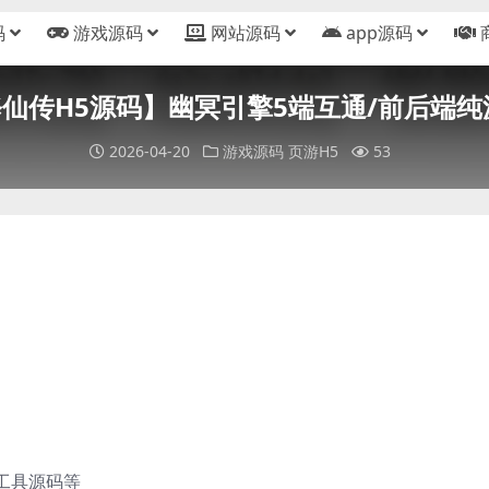
码
游戏源码
网站源码
app源码
修仙传H5源码】幽冥引擎5端互通/前后端
2026-04-20
游戏源码
页游H5
53
工具源码等