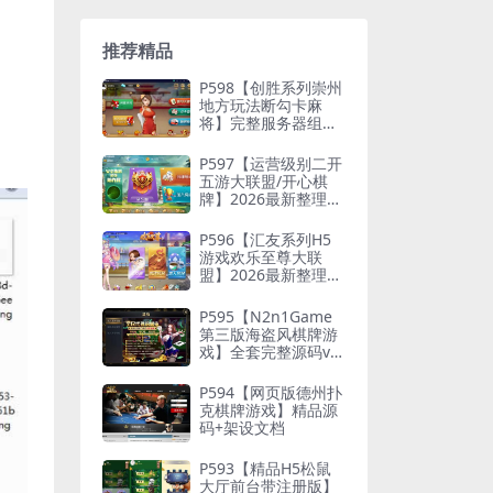
推荐精品
P598【创胜系列崇州
地方玩法断勾卡麻
将】完整服务器组件
+双端APP+授权机+通
用视频教程
P597【运营级别二开
五游大联盟/开心棋
牌】2026最新整理完
整服务器组件+双端A
PP+完美AI机器人+超
P596【汇友系列H5
详细视频教程
游戏欢乐至尊大联
盟】2026最新整理Li
nux系统最新组件+搭
建教程
P595【N2n1Game
第三版海盗风棋牌游
戏】全套完整源码v8.
0.0.1含android、io
s、pc源码+布署文档
P594【网页版德州扑
+视频教程
克棋牌游戏】精品源
码+架设文档
P593【精品H5松鼠
大厅前台带注册版】