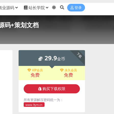
商业源码
站长学院
登录
纯源码+策划文档
下载
29.9
金币
VIP会员
永久会员
免费
免费
购买下载权限
所有资源解压密码统一为：
www.9ym.cn