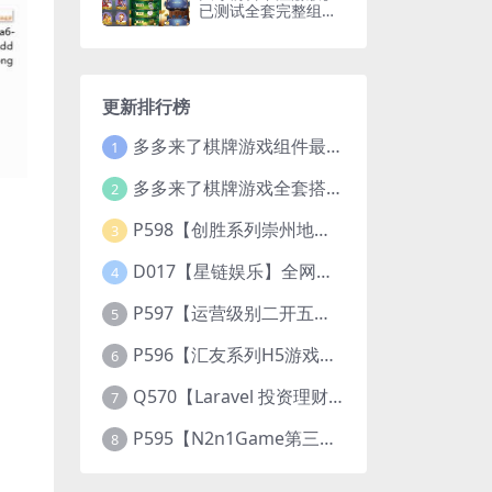
已测试全套完整组件
+视频搭建教程
更新排行榜
多多来了棋牌游戏组件最新补丁文件
1
多多来了棋牌游戏全套搭建视频教程
2
P598【创胜系列崇州地方玩法断勾卡麻将】完整服务器组件+双端APP+授权机+通用视频教程
3
D017【星链娱乐】全网独家首推大型游戏综合盘/体育/PG/电竟/电玩大型综合体
4
P597【运营级别二开五游大联盟/开心棋牌】2026最新整理完整服务器组件+双端APP+完美AI机器人+超详细视频教程
5
P596【汇友系列H5游戏欢乐至尊大联盟】2026最新整理Linux系统最新组件+搭建教程
6
Q570【Laravel 投资理财系统源码】挖矿矿机 MLM分销 带后台
7
P595【N2n1Game第三版海盗风棋牌游戏】全套完整源码v8.0.0.1含android、ios、pc源码+布署文档+视频教程
8