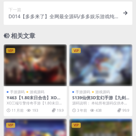
下一篇
D014【多多来了】全网最全源码/多多娱乐游戏纯
源码/机器人陪玩/后台控制+环境+工具
相关文章
VIP
VIP
手游源码
游戏源码
手游源码
游戏源码
Y463【1.80末日合击】XO三
S139仙侠3D玄幻手游【九剑
端引擎传奇手游2025整理特色
魔龙传】Linux手工端+运营后
XO三端引擎传奇手游【1.80末日合
源码说明： 本站所有源码仅供本站
服务端+末日遗址+末日伏魔殿
台+授权物品后台
击】2025整理特色服务端+末日遗
会员群友们学习研究之用，请勿转
11 月前
193
19.9
3 年前
438
99.9
+末日封神阁+末日宝阁
址+末日伏...
售商用或者其他违法...
VIP
VIP