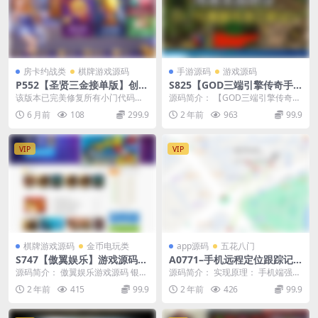
房卡约战类
棋牌游戏源码
手游源码
游戏源码
P552【圣贤三金接单版】创胜
S825【GOD三端引擎传奇手
系列精品三游戏全套组件+双
游之1.76雾都传奇】经典GOD
该版本已完美修复所有小门代码。
源码简介： 【GOD三端引擎传奇手
端APP
三端引擎特色三职业传奇端游-
非网传那套二代环境奔溃版本，此
游之1.76雾都传奇】经典GOD三端
6 月前
108
299.9
2 年前
963
99.9
最新打包Win服务端源码视频
源码经实测可完美接单...
引擎特色三...
架设教程-PC客户端安卓版本
VIP
VIP
棋牌游戏源码
金币电玩类
app源码
五花八门
S747【傲翼娱乐】游戏源码/
A0771–手机远程定位跟踪记
银河娱乐/78电玩全套源码资
录 GPS手机轨迹定位软件源码
源码简介： 傲翼娱乐游戏源码 银河
源码简介： 实现原理： 手机端强制
源带手机APP
娱乐78电玩全套源码资源【带手机
打开GPS，每3分钟（可调）获取一
2 年前
415
99.9
2 年前
426
99.9
APP】 今天...
次所在经纬度...