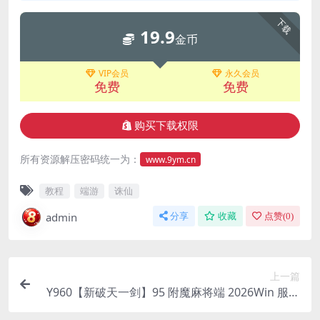
下载
19.9
金币
VIP会员
永久会员
免费
免费
购买下载权限
所有资源解压密码统一为：
www.9ym.cn
教程
端游
诛仙
admin
分享
收藏
点赞(
0
)
上一篇
Y960【新破天一剑】95 附魔麻将端 2026Win 服务
端 + PC 客户端免授权网关 GM 工具全套教程