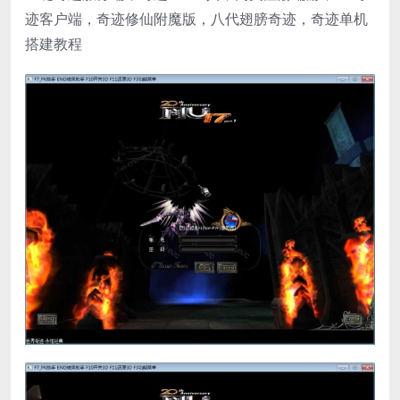
迹客户端，奇迹修仙附魔版，八代翅膀奇迹，奇迹单机
搭建教程