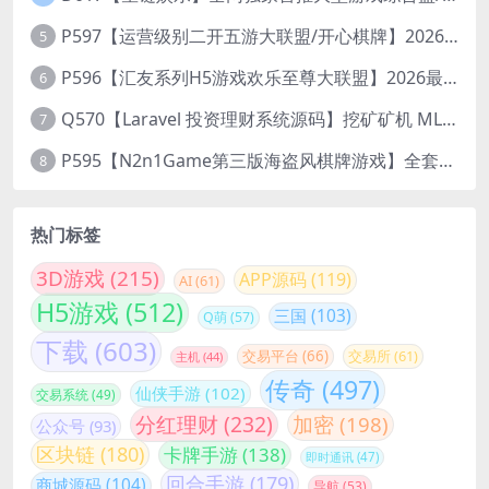
P597【运营级别二开五游大联盟/开心棋牌】2026最新整理完整服务器组件+双端APP+完美AI机器人+超详细视频教程
5
P596【汇友系列H5游戏欢乐至尊大联盟】2026最新整理Linux系统最新组件+搭建教程
6
Q570【Laravel 投资理财系统源码】挖矿矿机 MLM分销 带后台
7
P595【N2n1Game第三版海盗风棋牌游戏】全套完整源码v8.0.0.1含android、ios、pc源码+布署文档+视频教程
8
热门标签
3D游戏
(215)
APP源码
(119)
AI
(61)
H5游戏
(512)
三国
(103)
Q萌
(57)
下载
(603)
交易平台
(66)
交易所
(61)
主机
(44)
传奇
(497)
仙侠手游
(102)
交易系统
(49)
分红理财
(232)
加密
(198)
公众号
(93)
区块链
(180)
卡牌手游
(138)
即时通讯
(47)
回合手游
(179)
商城源码
(104)
导航
(53)