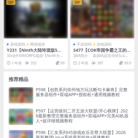
VIP
VIP
游戏源码
网游端游
手游源码
游戏源码
Y231【Ninth大陆玲珑版5职
S477【COK帝国争霸之王的荣
业】3D动作MMORPG端游/最
耀】策略手游/最新打包Wn服
3D动作MMORPG端游【Ninth大陆
源码简介： 该源码是在传统SLG的
新整理Win半手工服务端+网
务端源码+视频架设教程
玲珑版5职业】2025年2月13日最新
玩法做了不少的创新。策略,战斗和
1 年前
352
99
2 年前
387
99.9
页注册+GM工具+GM命令+PC
打...
养成很好的契合...
客户端+详细搭建教程
推荐精品
P598【创胜系列崇州地方玩法断勾卡麻将】完整
服务器组件+双端APP+授权机+通用视频教程
P597【运营级别二开五游大联盟/开心棋牌】202
6最新整理完整服务器组件+双端APP+完美AI机器
人+超详细视频教程
P596【汇友系列H5游戏欢乐至尊大联盟】2026
最新整理Linux系统最新组件+搭建教程