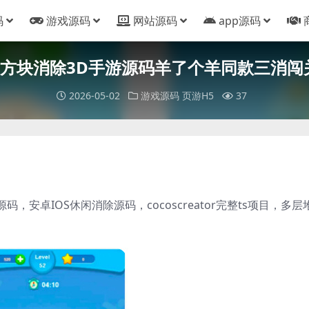
码
游戏源码
网站源码
app源码
reator 方块消除3D手游源码羊了个羊同款三
2026-05-02
游戏源码
页游H5
37
安卓IOS休闲消除源码，cocoscreator完整ts项目，多层