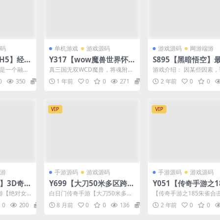
码
单机游戏
游戏源码
游戏源码
网游端游
H5】经
Y317【wow魔兽世界怀
S895【黑暗悟空】
理Linu
旧版WLK335三国无双W
火的游戏/黑神话悟
龙是一个融入
真三国无双WCD魔兽，将魂附
游戏介绍： 因某些因素
M后台
CD魔兽老莫登入器-高清
器+学习版下载
奇争霸的肆
体，神鬼八阵图 熬过了风雪又一
随时可能下架，群友速度
0
350
99.9
1 年前
0
0
271
26.6
2 年前
0
0
.
年..新一年 新的开始...
藏！ 程序末经测试，请...
版】3D巨作端游-2025最
新整理打包Win服务端源
码视频架设教程-网页注册-
VIP
VIP
物品ID-GM指令教程-完整
PC客户端
游
手游源码
游戏源码
手游源码
游戏源码
】3D奇
Y699【大刀50米多区跨服
Y051【传奇手游之1
2025最
完整版】白日门传奇手游2
雀合击新UI白猪3.1
端游【绝对女
白日门传奇手游【大刀50米多区
【传奇手游之185朱雀合击
即玩服务
025最新整理Win系服务
版】三职业复古特色
in一键即玩
跨服完整版】2025最新整理Win
白猪3.1免授权版】经典
0
200
19.9
8 月前
0
0
136
19.9
2 年前
0
0
系服务端+强大的...
古特色战神引擎传...
网页注册
端+管理后台+GM授权后
引擎传奇手游-Win
教程
台+教程
源码视频架设教程-