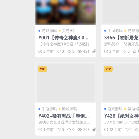
游戏源码
页游H5
手游源码
游戏源
Y001【传奇之神魔3.0雷
S366【怒斩屠龙
霆H5多区跨服版】三网H
典传奇手游最新整
【传奇之神魔3.0雷霆H5多区跨
源码简介： 怒斩屠
5传奇手游-单机一键即玩
x手工服务端+G
服版】站长推荐三网H5全网通传
经典复古玩法再现传
2 年前
0
0
431
99.9
3 年前
0
奇手游-2024年...
意PK对决动作RPG手..
镜像端-Linux服务端源码-
视频架设教程-GM分级授
权运营管理后台
VIP
VIP
手游源码
游戏源码
游戏源码
网游端
Y402–稀有海战手游钢铁
Y428【绝对女神
少女全套客户端源码+服务
幻MMORPG端游
钢铁少女全套源码少女战舰全套
3D奇幻MMORPG
端源码+部署文档+全套立
新整理Win一键
源码，包含客户端源码、服务端
神】2025最新整理W
1 年前
0
0
198
19.9
12 月前
0
源码、部署文档、全套立绘...
服务端+PC客...
绘+客户端/少女战舰全套
端+PC客户端+
源码
+解包打包工具+