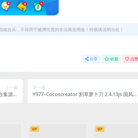
自娱自乐，不得用于赌博性质的非法商业用途！转载请说明出处！
分享
收藏
点赞
上一篇
下一篇
游戏合集源码
Y977–Cocoscreator 割草萝卜刀 2.4.13js 国风割
完整工程
草闯关H5手游逆向完整游戏源码工程
VIP
VIP