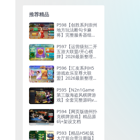
推荐精品
P598【创胜系列崇州
地方玩法断勾卡麻
将】完整服务器组件
+双端APP+授权机+通
用视频教程
P597【运营级别二开
五游大联盟/开心棋
牌】2026最新整理完
整服务器组件+双端A
PP+完美AI机器人+超
P596【汇友系列H5
详细视频教程
游戏欢乐至尊大联
盟】2026最新整理Li
nux系统最新组件+搭
建教程
P595【N2n1Game
第三版海盗风棋牌游
戏】全套完整源码v8.
0.0.1含android、io
s、pc源码+布署文档
P594【网页版德州扑
+视频教程
克棋牌游戏】精品源
码+架设文档
P593【精品H5松鼠
大厅前台带注册版】