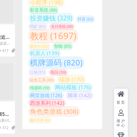
小程序
(198)
影音系统
(88)
投资赚钱
(329)
抖音
(62)
挖矿
(61)
支付系统
(48)
教程
(1697)
最近超
空修改
，该游戏
智能
(85)
易支付
(53)
下载收
417
99.9
机器人
(139)
棋牌源码
(820)
江湖
(51)
电玩
(59)
端游
(170)
站长工具
(60)
网站模板
(176)
纯源码
(59)
脚本
(142)
网页游戏
(126)
西游系列
(142)
首页
角色类游戏
(308)
85朱
免授权
新UI
魔幻手游
(40)
用户
战神
三职业复
中心
312
99.9
服务端
新版G