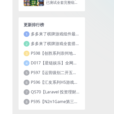
已测试全套完整组件
+视频搭建教程
更新排行榜
多多来了棋牌游戏组件最新补丁文件
1
多多来了棋牌游戏全套搭建视频教程
2
P598【创胜系列崇州地方玩法断勾卡麻将】完整服务器组件+双端APP+授权机+通用视频教程
3
D017【星链娱乐】全网独家首推大型游戏综合盘/体育/PG/电竟/电玩大型综合体
4
P597【运营级别二开五游大联盟/开心棋牌】2026最新整理完整服务器组件+双端APP+完美AI机器人+超详细视频教程
5
P596【汇友系列H5游戏欢乐至尊大联盟】2026最新整理Linux系统最新组件+搭建教程
6
Q570【Laravel 投资理财系统源码】挖矿矿机 MLM分销 带后台
7
P595【N2n1Game第三版海盗风棋牌游戏】全套完整源码v8.0.0.1含android、ios、pc源码+布署文档+视频教程
8