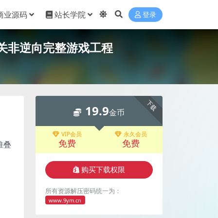
商业源码
站长学院
登录
消闯关非逆向完整游戏工程
下载
19.9
金币
VIP会员
永久会员
免费
免费
堆叠
购买下载权限
所有资源解压密码统一为：
www.9ym.cn