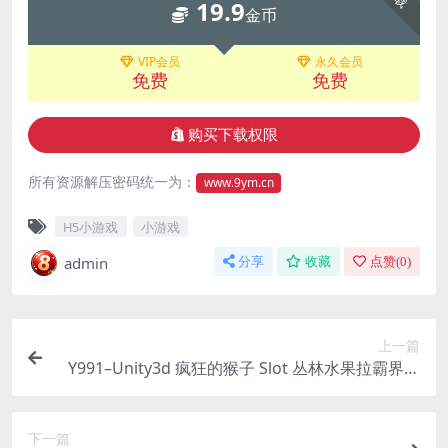
19.9
金币
VIP会员
永久会员
免费
免费
购买下载权限
所有资源解压密码统一为：
www.9ym.cn
H5小游戏
小游戏
admin
分享
收藏
点赞(
0
)
上一篇
Y991–Unity3d 疯狂的猴子 Slot 丛林水果拉霸界面
UI 学习工程
下一篇