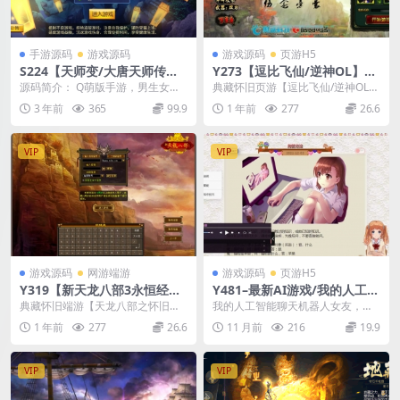
手游源码
游戏源码
游戏源码
页游H5
S224【天师变/大唐天师传】
Y273【逗比飞仙/逆神OL】典
Q萌怀旧手游Win半手工服务
藏怀旧页游/最新Linux手工服
源码简介： Q萌版手游，男生女生
典藏怀旧页游【逗比飞仙/逆神OL】
端+充值后台+视频教程
务端+详细搭建教程+货币修改
的最爱，Q版的人物造型，要多可
2025年3月10日最新整理Linux手工
3 年前
365
99.9
1 年前
277
26.6
教程
爱有多可爱哦！炫酷...
服务...
VIP
VIP
游戏源码
网游端游
游戏源码
页游H5
Y319【新天龙八部3永恒经典
Y481–最新AI游戏/我的人工智
之怀旧武道3新雕纹】3D武侠
能聊天机器人女友
典藏怀旧端游【天龙八部之怀旧武
我的人工智能聊天机器人女友，采
金庸武侠端游-最新整理单机一
道3新雕纹】2025年3月30日整理单
用了PHP+MYSQL，全套开源，感
1 年前
277
26.6
11 月前
216
19.9
键即玩镜像端-打包Linux服务
机一键即玩镜...
兴趣可以深度二...
端源码视频架设教程-完整PC
客户端-配套GM工具
VIP
VIP