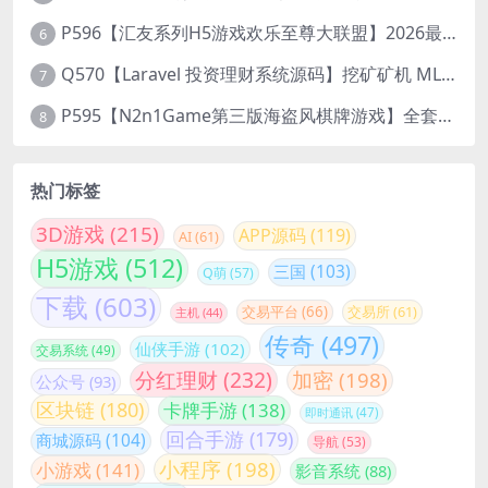
P596【汇友系列H5游戏欢乐至尊大联盟】2026最新整理Linux系统最新组件+搭建教程
6
Q570【Laravel 投资理财系统源码】挖矿矿机 MLM分销 带后台
7
P595【N2n1Game第三版海盗风棋牌游戏】全套完整源码v8.0.0.1含android、ios、pc源码+布署文档+视频教程
8
热门标签
3D游戏
(215)
APP源码
(119)
AI
(61)
H5游戏
(512)
三国
(103)
Q萌
(57)
下载
(603)
交易平台
(66)
交易所
(61)
主机
(44)
传奇
(497)
仙侠手游
(102)
交易系统
(49)
分红理财
(232)
加密
(198)
公众号
(93)
区块链
(180)
卡牌手游
(138)
即时通讯
(47)
回合手游
(179)
商城源码
(104)
导航
(53)
小程序
(198)
小游戏
(141)
影音系统
(88)