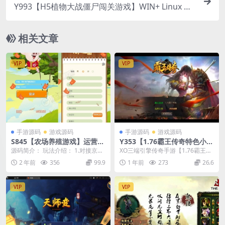
Y993【H5植物大战僵尸闯关游戏】WIN+ Linux 服
务端，附源码及教程
相关文章
VIP
VIP
手游源码
游戏源码
手游源码
游戏源码
S845【农场养殖游戏】运营版
Y353【1.76霸王传奇特色小极
源码 天鹅城富贵鸡如意猪龙猫
品版】2025整理复古服务端
源码简介： 玩法介绍： 1.对接京东
XO三端引擎传奇手游【1.76霸王传
传奇吉祥兔理财福利养殖游戏
+武林大会+夺圣火令+BOSS领
商城，货源正规，所有商品不高于
奇特色小极品版】2025整理复古服
2 年前
356
99.9
1 年前
273
26.6
源码
域
甚至低于京东价...
务端+武林...
VIP
VIP