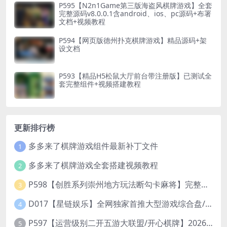
P595【N2n1Game第三版海盗风棋牌游戏】全套
完整源码v8.0.0.1含android、ios、pc源码+布署
文档+视频教程
P594【网页版德州扑克棋牌游戏】精品源码+架
设文档
P593【精品H5松鼠大厅前台带注册版】已测试全
套完整组件+视频搭建教程
更新排行榜
多多来了棋牌游戏组件最新补丁文件
1
多多来了棋牌游戏全套搭建视频教程
2
P598【创胜系列崇州地方玩法断勾卡麻将】完整服务器组件+双端APP+授权机+通用视频教程
3
D017【星链娱乐】全网独家首推大型游戏综合盘/体育/PG/电竟/电玩大型综合体
4
P597【运营级别二开五游大联盟/开心棋牌】2026最新整理完整服务器组件+双端APP+完美AI机器人+超详细视频教程
5