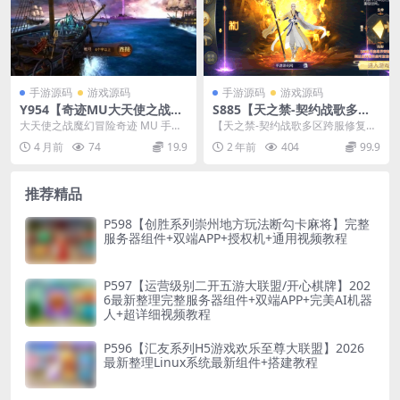
手游源码
游戏源码
手游源码
游戏源码
Y954【奇迹MU大天使之战之
S885【天之禁-契约战歌多区
勇者大陆修复版】魔幻冒险手
跨服修复版】3D仙侠唯美角色
大天使之战魔幻冒险奇迹 MU 手游
【天之禁-契约战歌多区跨服修复
游2026最新整理单机一键即玩
扮演剧情手游-理单机一键即玩
单机修复版 Ubuntu 手工服务端 CD
版】站长推荐经典3D仙侠唯美角色
4 月前
74
19.9
2 年前
404
99.9
镜像端+Ubuntu手工服务端+
镜像端-打包Linux服务端源码
K ...
扮演剧情手游-20...
CDK授权后台+教程
视频架设教程
推荐精品
P598【创胜系列崇州地方玩法断勾卡麻将】完整
服务器组件+双端APP+授权机+通用视频教程
P597【运营级别二开五游大联盟/开心棋牌】202
6最新整理完整服务器组件+双端APP+完美AI机器
人+超详细视频教程
P596【汇友系列H5游戏欢乐至尊大联盟】2026
最新整理Linux系统最新组件+搭建教程