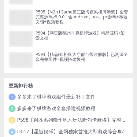
P595【N2n1Game第三版海盗风棋牌游戏】全套
完整源码v8.0.0.1含android、ios、pc源码+布署
文档+视频教程
P594【网页版德州扑克棋牌游戏】精品源码+架
设文档
P593【精品H5松鼠大厅前台带注册版】已测试全
套完整组件+视频搭建教程
更新排行榜
多多来了棋牌游戏组件最新补丁文件
1
多多来了棋牌游戏全套搭建视频教程
2
P598【创胜系列崇州地方玩法断勾卡麻将】完整服务器组件+双端APP+授权机+通用视频教程
3
D017【星链娱乐】全网独家首推大型游戏综合盘/体育/PG/电竟/电玩大型综合体
4