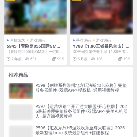
单机游戏
游戏源码
手游源码
游戏源码
S945【冒险岛055国际GM
Y788【1.80王者暴风合击】X
版】一键即玩端+GM包+功能
O三端引擎传奇手游2026整理
【冒险岛055国际GM版】一键即玩
XO三端引擎传奇手游【1.80王者暴
完整无错+免虚拟机+无需架设
复古服务端+战争学院+班德尔
端+GM包+功能完整无错+免虚拟机
风合击】2026整理复古服务端+战
2 年前
631
99.9
6 月前
108
19.9
+无需虚拟网卡
城+风暴平原
+无需架设+...
争学院+班...
推荐精品
P598【创胜系列崇州地方玩法断勾卡麻将】完整
服务器组件+双端APP+授权机+通用视频教程
P597【运营级别二开五游大联盟/开心棋牌】202
6最新整理完整服务器组件+双端APP+完美AI机器
人+超详细视频教程
P596【汇友系列H5游戏欢乐至尊大联盟】2026
最新整理Linux系统最新组件+搭建教程