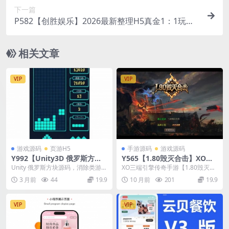
下一篇
P582【创胜娱乐】2026最新整理H5真金1：1玩法
带三十几个子游戏全套数据/服务器打包版
相关文章
VIP
VIP
游戏源码
页游H5
手游源码
游戏源码
Y992【Unity3D 俄罗斯方
Y565【1.80毁灭合击】XO三
块】游戏源码经典消除逻辑学
端引擎传奇手游2025整理复古
Unity 俄罗斯方块源码，消除类游戏
XO三端引擎传奇手游【1.80毁灭合
习工程 U3D 入门级完整项目
服务端+世外桃园+龙皇城堡
开发，Unity 入门级项目，俄罗斯方
击】2025整理复古服务端+世外桃
3 月前
44
19.9
10 月前
201
19.9
+龙渊密道
块逻...
园+龙皇城...
VIP
VIP