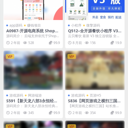
app源码
赚钱项目
小程序
微擎源码
A0987-开源电商系统 ShopX
Q512–全开源餐饮小程序 V3
O开源商城 后端PHP+前端uni
连锁版源码 VUE 开发 多端部
源码简介： 后端支持依托于ShopX
云贝餐饮 最新 V3 独立连锁版 全开
app源码 企业级B2C电商系统
署支持二次开发
O免费开源电商系统开发的uniapp
源 多端源码 VUE 可二开【免授权】
2 年前
528
99.9
8 月前
156
19.9
内置8种配色
端主题源...
东...
VIP
VIP
游戏源码
网游端游
游戏源码
页游H5
S591【新天龙八部3永恒经典
S836【网页游戏之横扫三国】
之龙战国际】经典3D武侠金庸
典藏版剧情三国网页游戏-最新
源码简介： 新天龙八部永恒经典版
【网页游戏之横扫三国】站长推荐
武侠端游-最新打包Linux服务
打包Wn服务端源码视频架设
是一款角色扮演类型的游戏，在游
典藏版剧情三国网页游戏-2024年7
2 年前
345
99.9
2 年前
354
99.9
端源码视频架设教程-完整PC
教程-配套GM工具-详细外网教
戏中可以看到超级多...
月25日最新打...
客户端-配套GM工具
程
VIP
VIP