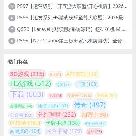
P597【运营级别二开五游大联盟/开心棋牌】2026最新整理完整服务器组件+双端APP+完美AI机器人+超详细视频教程
5
P596【汇友系列H5游戏欢乐至尊大联盟】2026最新整理Linux系统最新组件+搭建教程
6
Q570【Laravel 投资理财系统源码】挖矿矿机 MLM分销 带后台
7
P595【N2n1Game第三版海盗风棋牌游戏】全套完整源码v8.0.0.1含android、ios、pc源码+布署文档+视频教程
8
热门标签
3D游戏
(215)
APP源码
(119)
AI
(61)
H5游戏
(512)
三国
(103)
Q萌
(57)
下载
(603)
交易平台
(66)
交易所
(61)
主机
(44)
传奇
(497)
仙侠手游
(102)
交易系统
(49)
分红理财
(232)
加密
(198)
公众号
(93)
区块链
(180)
卡牌手游
(138)
即时通讯
(47)
回合手游
(179)
商城源码
(104)
导航
(53)