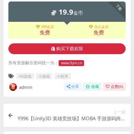
下载
19.9
金币
VIP会员
永久会员
免费
免费
购买下载权限
所有资源解压密码统一为：
www.9ym.cn
H5游戏
小游戏
小程序
admin
分享
收藏
点赞(
0
)
上一篇
Y996【Unity3D 英雄竞技场】MOBA 手游源码跨平
台安卓 iOSH5 多人对战游戏完整工程