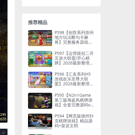
推荐精品
P598【创胜系列崇州
地方玩法断勾卡麻
将】完整服务器组件
+双端APP+授权机+通
用视频教程
P597【运营级别二开
五游大联盟/开心棋
牌】2026最新整理完
整服务器组件+双端A
PP+完美AI机器人+超
P596【汇友系列H5
详细视频教程
游戏欢乐至尊大联
盟】2026最新整理Li
nux系统最新组件+搭
建教程
P595【N2n1Game
第三版海盗风棋牌游
戏】全套完整源码v8.
0.0.1含android、io
s、pc源码+布署文档
P594【网页版德州扑
+视频教程
克棋牌游戏】精品源
码+架设文档
P593【精品H5松鼠