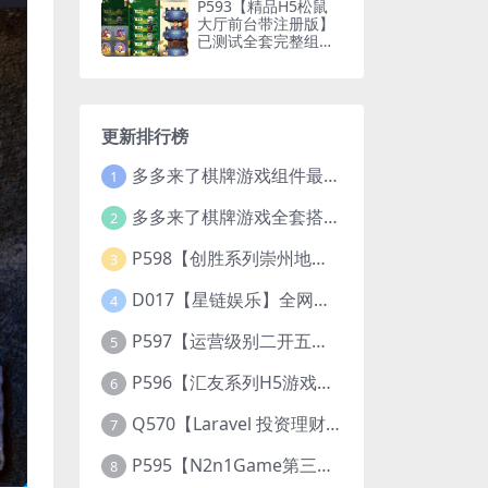
大厅前台带注册版】
已测试全套完整组件
+视频搭建教程
更新排行榜
多多来了棋牌游戏组件最新补丁文件
1
多多来了棋牌游戏全套搭建视频教程
2
P598【创胜系列崇州地方玩法断勾卡麻将】完整服务器组件+双端APP+授权机+通用视频教程
3
D017【星链娱乐】全网独家首推大型游戏综合盘/体育/PG/电竟/电玩大型综合体
4
P597【运营级别二开五游大联盟/开心棋牌】2026最新整理完整服务器组件+双端APP+完美AI机器人+超详细视频教程
5
P596【汇友系列H5游戏欢乐至尊大联盟】2026最新整理Linux系统最新组件+搭建教程
6
Q570【Laravel 投资理财系统源码】挖矿矿机 MLM分销 带后台
7
P595【N2n1Game第三版海盗风棋牌游戏】全套完整源码v8.0.0.1含android、ios、pc源码+布署文档+视频教程
8