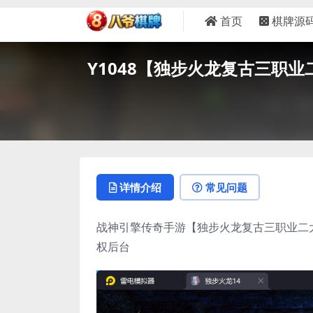
首页
棋牌源
Y1048【独步火龙复古三职业
详情介绍
常见问题
战神引擎传奇手游【独步火龙复古三职业二大陆
权后台