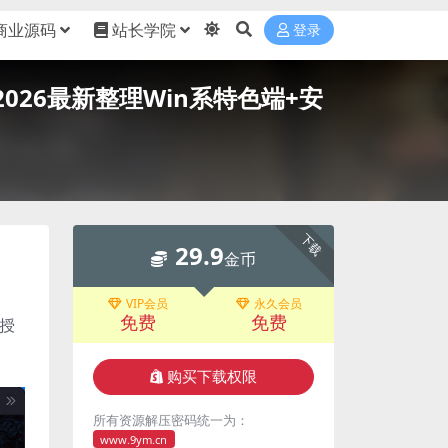
商业源码
站长学院
登录
026最新整理Win系特色端+安
下载
29.9
金币
VIP会员
永久会员
免费
免费
M授
购买下载权限
所有资源解压密码统一为：
www.9ym.cn