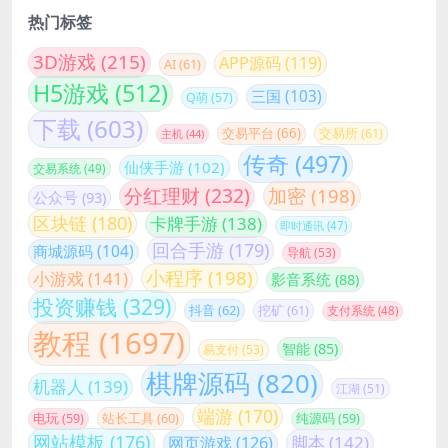
热门标签
3D游戏
(215)
APP源码
(119)
AI
(61)
H5游戏
(512)
三国
(103)
Q萌
(57)
下载
(603)
交易平台
(66)
交易所
(61)
主机
(44)
传奇
(497)
仙侠手游
(102)
交易系统
(49)
分红理财
(232)
加密
(198)
公众号
(93)
区块链
(180)
卡牌手游
(138)
即时通讯
(47)
回合手游
(179)
商城源码
(104)
导航
(53)
小程序
(198)
小游戏
(141)
影音系统
(88)
投资赚钱
(329)
抖音
(62)
挖矿
(61)
支付系统
(48)
教程
(1697)
智能
(85)
易支付
(53)
棋牌源码
(820)
机器人
(139)
江湖
(51)
端游
(170)
站长工具
(60)
电玩
(59)
纯源码
(59)
网站模板
(176)
脚本
(142)
网页游戏
(126)