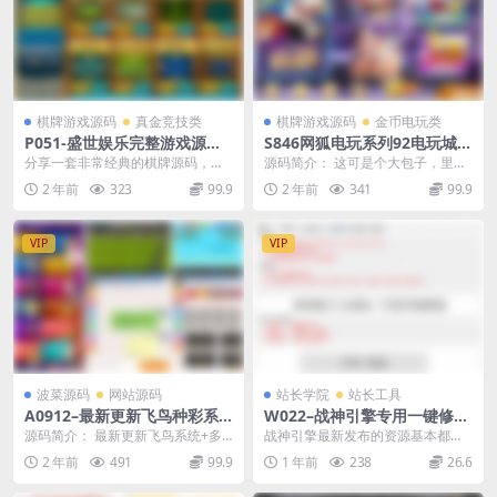
棋牌游戏源码
真金竞技类
棋牌游戏源码
金币电玩类
P051-盛世娱乐完整游戏源码/
S846网狐电玩系列92电玩城棋
包含文档/全套架设教程/网站/
牌组件双端带解密工具
分享一套非常经典的棋牌源码，盛
源码简介： 这可是个大包子，里面
源代码等
世棋牌完整的源码码（包括文件、
共七套棋牌源码，打包后还有16
2 年前
323
99.9
2 年前
341
99.9
完整的架设教程视频、...
G。外加java环...
VIP
VIP
波菜源码
网站源码
站长学院
站长工具
A0912–最新更新飞鸟种彩系
W022–战神引擎专用一键修改
统/多彩种+完美版+不可多开
工具+套件版搭建辅助使用教
源码简介： 最新更新飞鸟系统+多
战神引擎最新发布的资源基本都是
房间+控制完美
程
菜种+完美版+不可多开房间+控制
套件版，但还是不少童靴反馈不会
2 年前
491
99.9
1 年前
238
26.6
完美 采用PHP...
搭建，这里简单整理一...