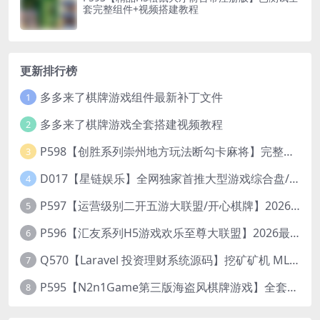
套完整组件+视频搭建教程
更新排行榜
多多来了棋牌游戏组件最新补丁文件
1
多多来了棋牌游戏全套搭建视频教程
2
P598【创胜系列崇州地方玩法断勾卡麻将】完整服务器组件+双端APP+授权机+通用视频教程
3
D017【星链娱乐】全网独家首推大型游戏综合盘/体育/PG/电竟/电玩大型综合体
4
P597【运营级别二开五游大联盟/开心棋牌】2026最新整理完整服务器组件+双端APP+完美AI机器人+超详细视频教程
5
P596【汇友系列H5游戏欢乐至尊大联盟】2026最新整理Linux系统最新组件+搭建教程
6
Q570【Laravel 投资理财系统源码】挖矿矿机 MLM分销 带后台
7
P595【N2n1Game第三版海盗风棋牌游戏】全套完整源码v8.0.0.1含android、ios、pc源码+布署文档+视频教程
8