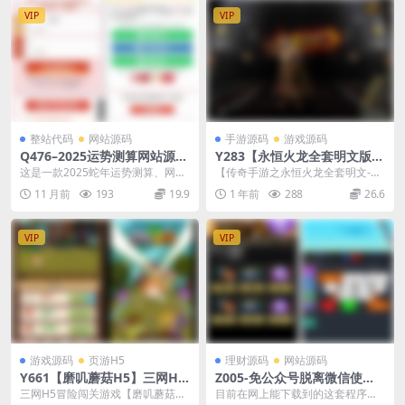
VIP
VIP
整站代码
网站源码
手游源码
游戏源码
Q476–2025运势测算网站源码
Y283【永恒火龙全套明文版】
附教程
2025整理特色服务端+全套明
这是一款2025蛇年运势测算、网站
【传奇手游之永恒火龙全套明文-免
文+版本修改教程+zip加密j解
源码、 风水起名、八字算命、算财
授权版】经典三职业复古特色战神
11 月前
193
19.9
1 年前
288
26.6
密工具+微端
运姻缘等，第三...
引擎传奇手游-20...
VIP
VIP
游戏源码
页游H5
理财源码
网站源码
Y661【磨叽蘑菇H5】三网H5
Z005-免公众号脱离微信使用
冒险闯关游戏2025最新整理W
的番摊幸运28全解密版源码
三网H5冒险闯关游戏【磨叽蘑菇H
目前在网上能下载到的这套程序都