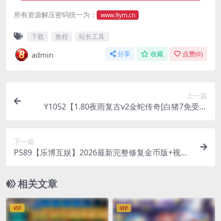
所有资源解压密码统一为：
www.9ym.cn
下载
教程
站长工具
admin
分享
收藏
点赞(
0
)
上一篇
Y1052【1.80夜雨复古v2金蛇传奇[白猪7免受权
版]】战神引擎传奇手游2026最新整理Win系特色端
+安卓苹果双端+GM授权物品后台
下一篇
P589【乐博互娱】2026最新完整修复金币版+视频
搭建教程
相关文章
VIP
VIP