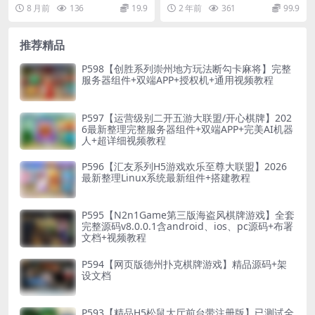
IN系服务端+Linux手工服务端
+采集修复20分钟+安装教程
5】2025最新整理WIN系服务端+Li
是加密版，根本没法使用，本站这
8 月前
136
19.9
2 年前
361
99.9
+附赠源码+教程
nux手...
次给群友的是全部解密...
推荐精品
P598【创胜系列崇州地方玩法断勾卡麻将】完整
服务器组件+双端APP+授权机+通用视频教程
P597【运营级别二开五游大联盟/开心棋牌】202
6最新整理完整服务器组件+双端APP+完美AI机器
人+超详细视频教程
P596【汇友系列H5游戏欢乐至尊大联盟】2026
最新整理Linux系统最新组件+搭建教程
P595【N2n1Game第三版海盗风棋牌游戏】全套
完整源码v8.0.0.1含android、ios、pc源码+布署
文档+视频教程
P594【网页版德州扑克棋牌游戏】精品源码+架
设文档
P593【精品H5松鼠大厅前台带注册版】已测试全