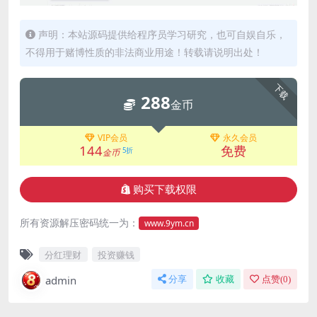
声明：本站源码提供给程序员学习研究，也可自娱自乐，
不得用于赌博性质的非法商业用途！转载请说明出处！
下载
288
金币
VIP会员
永久会员
144
免费
5折
金币
购买下载权限
所有资源解压密码统一为：
www.9ym.cn
分红理财
投资赚钱
admin
分享
收藏
点赞(
0
)