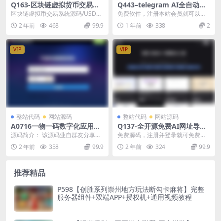
Q163-区块链虚拟货币交易系
Q443–telegram AI全自动翻
统源码：USDT在线支付集
译客服机器人源码/带视频搭建
区块链虚拟币交易系统源码/USDT
免费软件，注册本站会员就可以免
成，场外交易安全解决方案，
教程/聊天翻译
在线购买系统源码/场外交易系统源
费拿走。获取方法：先注册本站会
2 年前
468
99.9
1 年前
338
2
多语言支持交易平台开发
码/多语言交易...
员，再签到，用签到的...
VIP
VIP
整站代码
网站源码
整站代码
网站源码
A0716一物一码数字化应用平
Q137-全开源免费AI网址导航
台通用防伪追溯系统源码
网站源码 AigoTools
源码简介： 该源码业自群友分享，
免费源码，注册并登录就可免费下
经站长测试，源码可用，请按文件
载，无须积分，直接拿走，须要下
2 年前
358
99.9
2 年前
324
99.9
包中的教程安装，不...
载更多源码请加入本站...
推荐精品
P598【创胜系列崇州地方玩法断勾卡麻将】完整
服务器组件+双端APP+授权机+通用视频教程