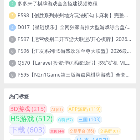
多多来了棋牌游戏全套搭建视频教程
2
P598【创胜系列崇州地方玩法断勾卡麻将】完整服务器组件+双端APP+授权机+通用视频教程
3
D017【星链娱乐】全网独家首推大型游戏综合盘/体育/PG/电竟/电玩大型综合体
4
P597【运营级别二开五游大联盟/开心棋牌】2026最新整理完整服务器组件+双端APP+完美AI机器人+超详细视频教程
5
P596【汇友系列H5游戏欢乐至尊大联盟】2026最新整理Linux系统最新组件+搭建教程
6
Q570【Laravel 投资理财系统源码】挖矿矿机 MLM分销 带后台
7
P595【N2n1Game第三版海盗风棋牌游戏】全套完整源码v8.0.0.1含android、ios、pc源码+布署文档+视频教程
8
热门标签
3D游戏
(215)
APP源码
(119)
AI
(61)
H5游戏
(512)
三国
(103)
Q萌
(57)
下载
(603)
交易平台
(66)
交易所
(61)
主机
(44)