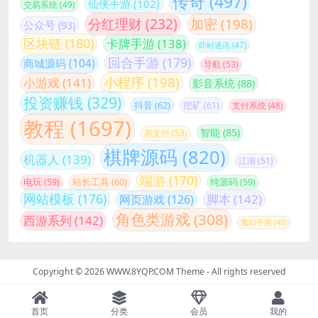
传奇
(497)
仙侠手游
(102)
交易系统
(49)
分红理财
(232)
加密
(198)
公众号
(93)
区块链
(180)
卡牌手游
(138)
即时通讯
(47)
回合手游
(179)
商城源码
(104)
导航
(53)
小程序
(198)
小游戏
(141)
影音系统
(88)
投资赚钱
(329)
抖音
(62)
挖矿
(61)
支付系统
(48)
教程
(1697)
智能
(85)
易支付
(53)
棋牌源码
(820)
机器人
(139)
江湖
(51)
端游
(170)
站长工具
(60)
电玩
(59)
纯源码
(59)
网站模板
(176)
脚本
(142)
网页游戏
(126)
角色类游戏
(308)
西游系列
(142)
魔幻手游
(40)
Copyright © 2026
WWW.8YQP.COM Theme
- All rights reserved
首页
分类
会员
我的