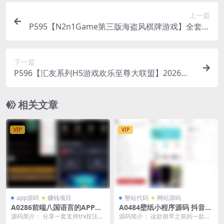
上一篇
P595【N2n1Game第三版海盗风棋牌游戏】全套完
整源码v8.0.0.1含android、ios、pc源码+布署文档
+视频教程
下一篇
P596【汇友系列H5游戏欢乐至尊大联盟】2026最
新整理Linux系统最新组件+搭建教程
相关文章
VIP
VIP
app源码
赚钱项目
整站代码
网站源码
A0286前端八国语言的APP区
A0484壁纸小程序源码 抖音壁
块链游戏源码/trx投注竞猜游
纸小程序源码 带创作者入驻壁
源码简介： 分享一套支持trx投注竞
源码简介： 这款很早之前的一款壁
戏/trx下注游戏/前端uinapp
纸小程序
猜的源码、网上都是编译后的没有
纸了，安装包里有安装教程，大家