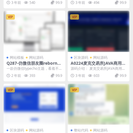
3 年前
540
99.9
3 年前
494
99.9
完整得脚本、本...
自行安装吧，现在小...
VIP
VIP
网站模板
网站源码
区块源码
网站源码
Q287-仿微信朋友圈reborn主
A0224麦克交易所JAVA商用源
题博客网站源码
码+IOS安卓端原生源码/附详
一款仿微信typecho主题，看着不
源码介绍： 麦克交易所JAVA商用源
细安装文档
赖，可以试试！ 特性 支持文章、说
码+IOS安卓端原生源码 附详细安装
2 年前
393
99.9
3 年前
603
99.9
说两种内容...
文档。其...
VIP
VIP
区块源码
网站源码
整站代码
网站源码