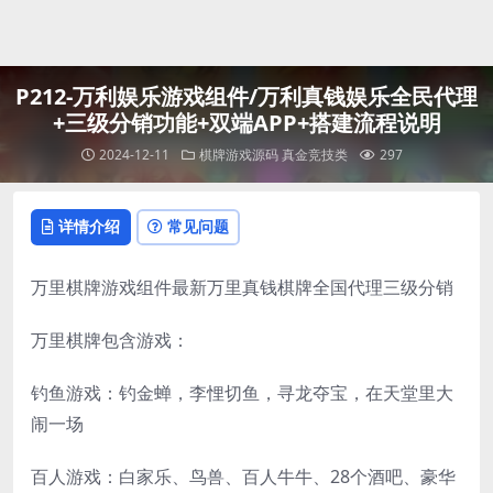
登录
P212-万利娱乐游戏组件/万利真钱娱乐全民代理
+三级分销功能+双端APP+搭建流程说明
2024-12-11
棋牌游戏源码
真金竞技类
297
详情介绍
常见问题
万里棋牌游戏组件最新万里真钱棋牌全国代理三级分销
万里棋牌包含游戏：
钓鱼游戏：钓金蝉，李悝切鱼，寻龙夺宝，在天堂里大
闹一场
百人游戏：白家乐、鸟兽、百人牛牛、28个酒吧、豪华