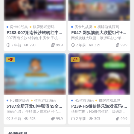
房卡约战类
棋牌游戏源码
房卡约战类
棋牌游戏源码
P288-007湖南长沙转转红中房
P047-网狐旗舰大联盟组件+数
卡手机端+服务器端+数据库
据库+安卓端源码组件
007湖南长沙 转转红中房卡 手机端
网狐旗舰大联盟，该源码缺少苹果
+后台
+服务器+数据库+后台 管理平台系
端，只有安卓的版本，没有专用脚
2 年前
290
99.9
2 年前
325
99.9
统概述 项...
本，可以直接使用网狐...
VIP
VIP
H5棋牌源码
棋牌游戏源码
H5棋牌源码
棋牌游戏源码
S187全新开发ui牛联盟h5全套
P239-H5微信娱乐游戏源码/
完整代码/带文本教程
樱花互娱大厅填大坑,牛牛, 三
源码介绍： 牛联盟之前本站已也发
适用范围：H5微信棋局、源码新樱
公牌九等/带透视作弊功能+搭
布过了，这一套源码UI有一些变
花互动娱乐厅、大坑牛牛三工排酒
3 年前
528
99.9
2 年前
303
99.9
建教程
化，个人觉的更好看...
等。具有透视作弊功...