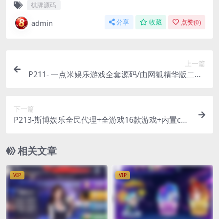
棋牌源码
admin
分享
收藏
点赞(
0
)
上一篇
P211- 一点米娱乐游戏全套源码/由网狐精华版二开/
安卓苹果双端APP/比鸡+拼十+浙江十三水+疯狂三
张+扬州麻将
下一篇
P213-斯博娱乐全民代理+全游戏16款游戏+内置cp
完美运营版本全套源码
相关文章
VIP
VIP