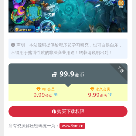
声明：本站源码提供给程序员学习研究，也可自娱自乐，
不得用于赌博性质的非法商业用途！转载请说明出处！
下载
99.9
金币
VIP会员
永久会员
9.99
9.99
1折
1折
金币
金币
购买下载权限
所有资源解压密码统一为：
www.9ym.cn