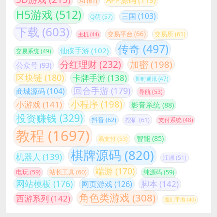
AI
(61)
H5游戏
(512)
三国
(103)
Q萌
(57)
下载
(603)
交易平台
(66)
交易所
(61)
主机
(44)
传奇
(497)
仙侠手游
(102)
交易系统
(49)
分红理财
(232)
加密
(198)
公众号
(93)
区块链
(180)
卡牌手游
(138)
即时通讯
(47)
回合手游
(179)
商城源码
(104)
导航
(53)
小程序
(198)
小游戏
(141)
影音系统
(88)
投资赚钱
(329)
抖音
(62)
挖矿
(61)
支付系统
(48)
教程
(1697)
智能
(85)
易支付
(53)
棋牌源码
(820)
机器人
(139)
江湖
(51)
端游
(170)
站长工具
(60)
电玩
(59)
纯源码
(59)
网站模板
(176)
脚本
(142)
网页游戏
(126)
角色类游戏
(308)
西游系列
(142)
魔幻手游
(40)