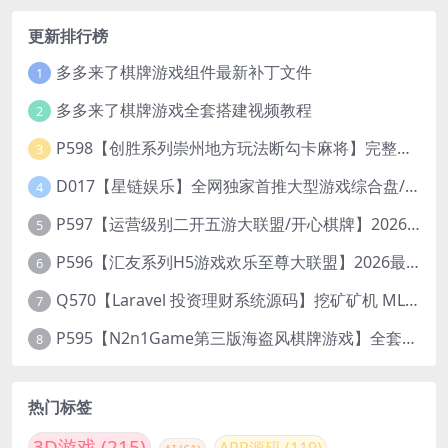
更新排行榜
多多来了棋牌游戏组件最新补丁文件
1
多多来了棋牌游戏全套搭建视频教程
2
P598【创胜系列崇州地方玩法断勾卡麻将】完整服务器组件+双端APP+授权机+通用视频教程
3
D017【星链娱乐】全网独家首推大型游戏综合盘/体育/PG/电竟/电玩大型综合体
4
P597【运营级别二开五游大联盟/开心棋牌】2026最新整理完整服务器组件+双端APP+完美AI机器人+超详细视频教程
5
P596【汇友系列H5游戏欢乐至尊大联盟】2026最新整理Linux系统最新组件+搭建教程
6
Q570【Laravel 投资理财系统源码】挖矿矿机 MLM分销 带后台
7
P595【N2n1Game第三版海盗风棋牌游戏】全套完整源码v8.0.0.1含android、ios、pc源码+布署文档+视频教程
8
热门标签
3D游戏
(215)
APP源码
(119)