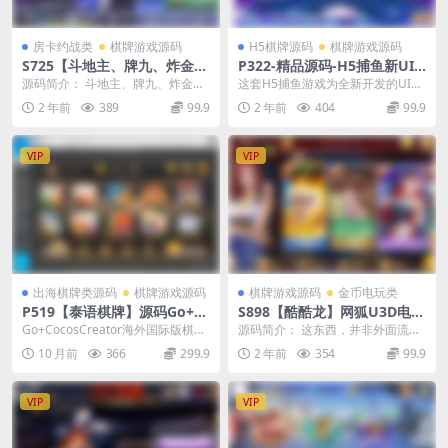
房卡约战类
棋牌游戏源码
H5棋牌源码
棋牌游戏源码
S725【斗地主、牌九、炸金
P322-精品源码-H5捕鱼新UI
花、跑得快】四合一房卡娱乐
源码+支付接口+搭建教程
源码简介： 斗地主、牌九、炸金
这套H5捕鱼游戏为全新开发的UI，
游戏合集 含房卡和金币模式下
花、跑得快四合一房卡娱乐游戏合
源码带有支付接口，可真正实现商
2 年前
389
99.9
2 年前
404
99.9
载
集 含房卡和金币模式...
用，附有详细搭建...
VIP
VIP
出海棋牌类源码
棋牌游戏源码
棋牌游戏源码
金币电玩类
P519【泰语棋牌】源码Go+C
S898【酷酷龙】网狐U3D电玩
ocosCreator海外国际版棋牌
城游戏完整数据库+完整服务
Go+CocosCreator海外国际版棋牌
源码简介： 这东西，并非外面流传
源码
器打包+全套脚本+完美运营版
源码泰语棋牌源码，泰国语全套棋
的，外面若有出现，那都是辣鸡，
10 月前
366
299.9
2 年前
354
99.9
+双端
牌源码...
不信对比看看了。 ...
VIP
VIP